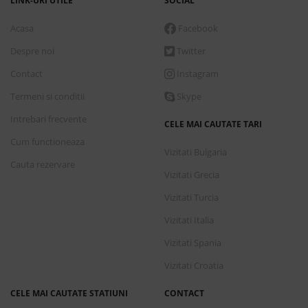
LINK-URI UTILE
SOCIAL
Acasa
Facebook
Despre noi
Twitter
Contact
Instagram
Termeni si conditii
Skype
Intrebari frecvente
CELE MAI CAUTATE TARI
Cum functioneaza
Vizitati Bulgaria
Cauta rezervare
Vizitati Grecia
Vizitati Turcia
Vizitati Italia
Vizitati Spania
Vizitati Croatia
CELE MAI CAUTATE STATIUNI
CONTACT