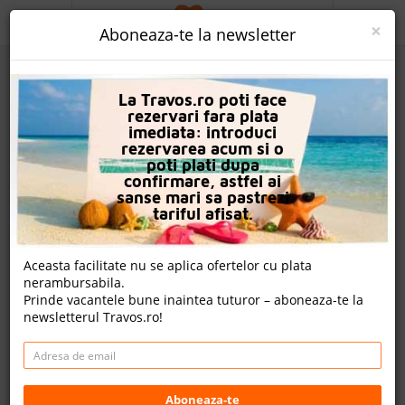
ACASA
×
Aboneaza-te la newsletter
PROMO
La Travos.ro poti face
CAUTA REZERVARE
rezervari fara plata
imediata: introduci
OFERTA PERSONALIZATA
rezervarea acum si o
poti plati dupa
DESPRE NOI
confirmare, astfel ai
sanse mari sa pastrezi
Hedef Resort
LOGIN
tariful afisat.
CAZARE
Aceasta facilitate nu se aplica ofertelor cu plata
8 review-uri , nota Travos: 5.8
nerambursabila.
CHARTER AVION
Prinde vacantele bune inaintea tuturor – aboneaza-te la
Alanya, Antalya, Turcia
newsletterul Travos.ro!
CAZARE + AUTOCAR
Seraphan Mevkii, Konaklı Mah. Alanya, 07450 Konaklı,
Turcia
CONTACT
Distanta fata de plaja: 50m
Cazare
LANGUAGE
Aboneaza-te