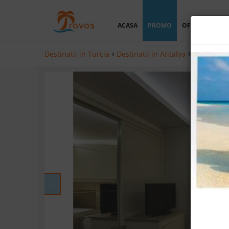
ACASA
PROMO
OFERTA PERSO
Destinatii in Turcia
Destinatii in Antalya
Hoteluri i