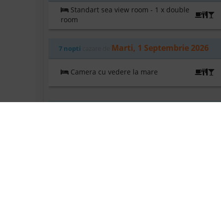
Standart sea view room - 1 x double
U
room
Marti, 1 Septembrie 2026
7 nopti
cazare de
Camera cu vedere la mare
U
Preturile sunt pe oferta (camera sau camere si p
LINK-URI UTILE
Acasa