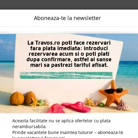
NALIZATA
DESTINATII
LOGIN
EURO
LANGUAGE
B2B
Aboneaza-te la newsletter
n Alanya
Delphin Deluxe Resort
La Travos.ro poti face rezervari
fara plata imediata: introduci
rezervarea acum si o poti plati
dupa confirmare, astfel ai sanse
mari sa pastrezi tariful afisat.
Aceasta facilitate nu se aplica ofertelor cu plata
nerambursabila.
Prinde vacantele bune inaintea tuturor – aboneaza-te