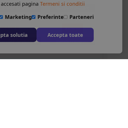
 accesati pagina
Termeni si conditii
Conditii de plata
Detalii transport
Marketing
Preferinte
Parteneri
,964.00 €
Rezerva
pta solutia
Accepta toate
Conditii de plata
Detalii transport
ELE MAI CAUTATE
CONTACT
TATIUNI
L-S: 9-18