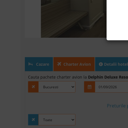
Cazare
Charter Avion
Detalii hotel
Cauta pachete charter avion la
Delphin Deluxe Reso
Preturile