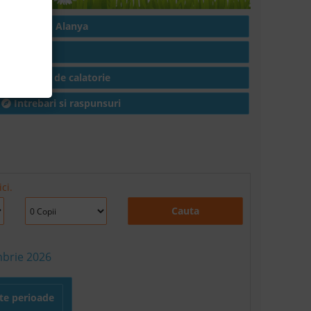
Hoteluri in Alanya
Articole
Conditii de calatorie
Intrebari si raspunsuri
ci.
Cauta
mbrie 2026
lte perioade