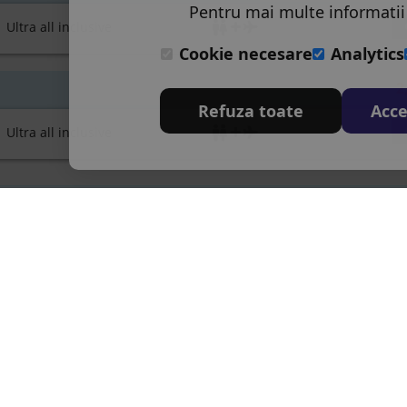
Pentru mai multe informatii
ltra all inclusive
Cookie necesare
Analytics
2
Refuza toate
Acce
ltra all inclusive
entru toate persoanele). Pretul afisat este pretul platit.
SOCIAL
CELE MAI CAUTATE TARI
C
S
Facebook
Vizitati Bulgaria