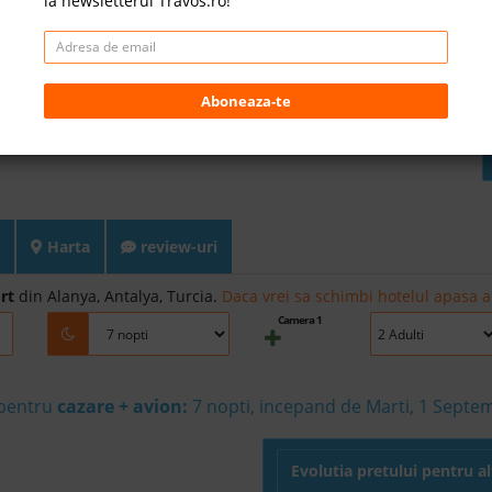
la newsletterul Travos.ro!
Aboneaza-te
Harta
review-uri
rt
din Alanya, Antalya, Turcia.
Daca vrei sa schimbi hotelul apasa ai
Camera 1
 pentru
cazare + avion:
7
nopti, incepand de Marti, 1 Septe
Evolutia pretului pentru a