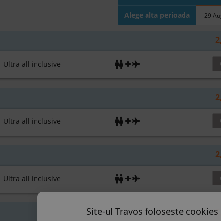
Alege alta perioada
2
ltra all inclusive
2
ltra all inclusive
2
ltra all inclusive
Site-ul Travos foloseste cookies 
2