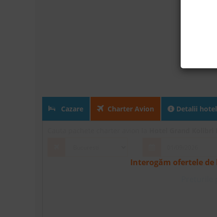
Cazare
Charter Avion
Detalii hotel
Cauta pachete charter avion la
Hotel Grand Kolibri 
Interogăm ofertele de 
Preturile