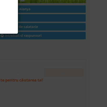
Hoteluri in Alanya
Articole
Conditii de calatorie
Intrebari si raspunsuri
elul apasa aici.
Cauta
nte pentru căutarea ta!
mbrie 2026