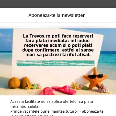
NALIZATA
DESTINATII
LOGIN
EURO
LANGUAGE
B2B
Aboneaza-te la newsletter
n Alanya
Hotel Grand Kolibri Prestige & Spa
La Travos.ro poti face rezervari
fara plata imediata: introduci
rezervarea acum si o poti plati
dupa confirmare, astfel ai sanse
mari sa pastrezi tariful afisat.
Aceasta facilitate nu se aplica ofertelor cu plata
nerambursabila.
Prinde vacantele bune inaintea tuturor – aboneaza-te