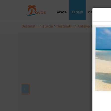
ACASA
PROMO
OFERTA PERSO
Destinatii in Turcia
Destinatii in Antalya
Hoteluri i