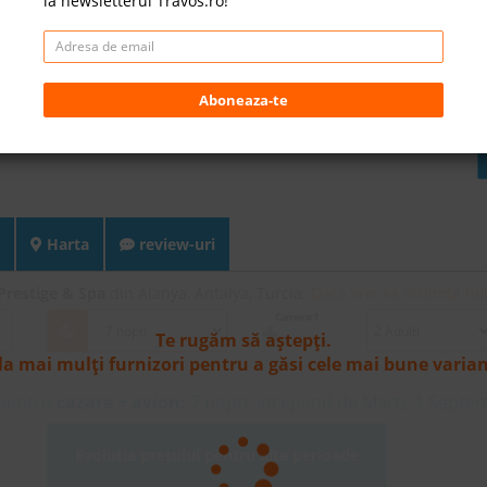
la newsletterul Travos.ro!
Aboneaza-te
Harta
review-uri
Prestige & Spa
din Alanya, Antalya, Turcia.
Daca vrei sa schimbi hot
Camera 1
Te rugăm să aștepți.
la mai mulți furnizori pentru a găsi cele mai bune varia
 pentru
cazare + avion:
7
nopti, incepand de Marti, 1 Septe
Evolutia pretului pentru alte perioade