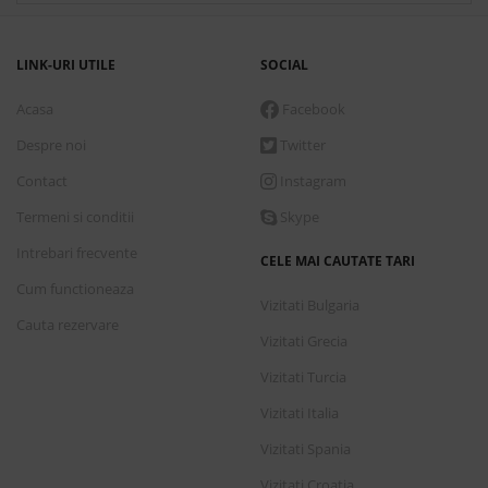
LINK-URI UTILE
SOCIAL
Acasa
Facebook
Despre noi
Twitter
Contact
Instagram
Termeni si conditii
Skype
Intrebari frecvente
CELE MAI CAUTATE TARI
Cum functioneaza
Vizitati Bulgaria
Cauta rezervare
Vizitati Grecia
Vizitati Turcia
Vizitati Italia
Vizitati Spania
Vizitati Croatia