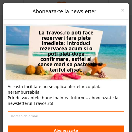
ACASA
×
Aboneaza-te la newsletter
PROMO
La Travos.ro poti face
CAUTA REZERVARE
rezervari fara plata
imediata: introduci
OFERTA PERSONALIZATA
rezervarea acum si o
poti plati dupa
DESPRE NOI
confirmare, astfel ai
sanse mari sa pastrezi
Hotel Kaila City
LOGIN
tariful afisat.
CAZARE
Aceasta facilitate nu se aplica ofertelor cu plata
2 review-uri , nota Travos: 9.3
nerambursabila.
CHARTER AVION
Prinde vacantele bune inaintea tuturor – aboneaza-te la
Alanya, Antalya, Turcia
newsletterul Travos.ro!
CAZARE + AUTOCAR
OBA MAH. DADAŞLAR CAD. NO 4 ALANYA, 07460 Alanya,
Turcia
CONTACT
Distanta fata de plaja: 250m
Cazare
LANGUAGE
Aboneaza-te