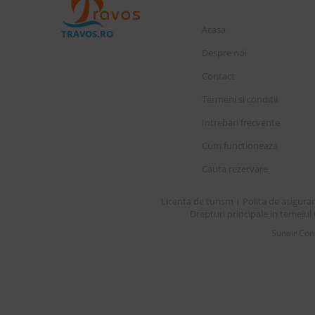
Acasa
TRAVOS.RO
Despre noi
Contact
Termeni si conditii
Intrebari frecvente
Cum functioneaza
Cauta rezervare
Licenta de turism
Polita de asigura
|
Drepturi principale in temeiul 
Sunair Cons