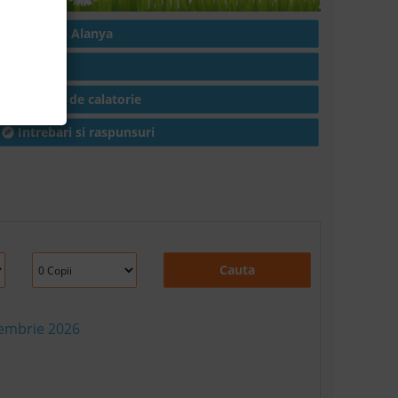
Hoteluri in Alanya
Articole
Conditii de calatorie
Intrebari si raspunsuri
Cauta
tembrie 2026