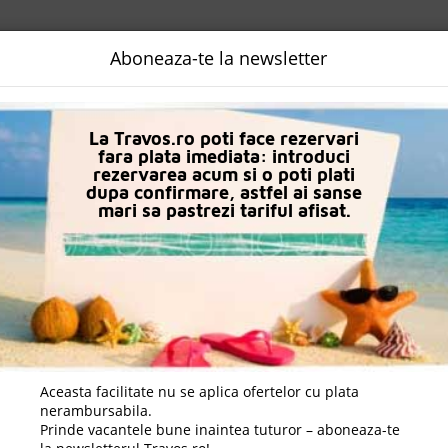
NALIZATA
DESTINATII
LOGIN
EURO
LANGUAGE
B2B
Aboneaza-te la newsletter
n Alanya
Hotel Kaila City
La Travos.ro poti face rezervari
fara plata imediata: introduci
rezervarea acum si o poti plati
dupa confirmare, astfel ai sanse
mari sa pastrezi tariful afisat.
Aceasta facilitate nu se aplica ofertelor cu plata
nerambursabila.
Prinde vacantele bune inaintea tuturor – aboneaza-te