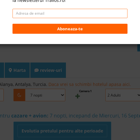
la newsletterul Travos.ro!
Aboneaza-te
Harta
review-uri
lanya, Antalya, Turcia.
Daca vrei sa schimbi hotelul apasa aici.
Camera 1
entru
cazare + avion:
7
nopti, incepand de Miercuri, 16 Sep
Evolutia pretului pentru alte perioade