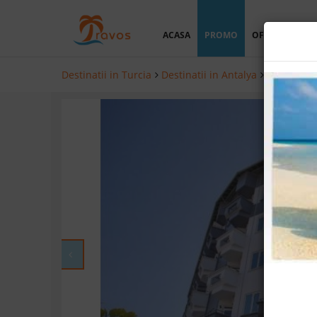
ACASA
PROMO
OFERTA PERSO
Destinatii in Turcia
Destinatii in Antalya
Hoteluri i