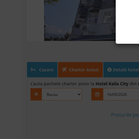
Cazare
Charter Avion
Detalii hotel
Cauta pachete charter avion la
Hotel Kaila City
din A
Preturile p