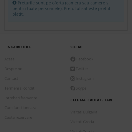
Preturile sunt pe oferta (camera sau camere si
Standart room - 1 x double room
pentru toate persoanele). Pretul afisat este pretul
platit.
Ultra all inclusive
Conditii de plata
Detalii transport
LINK-URI UTILE
SOCIAL
Acasa
Facebook
Marti, 1 Septembrie 2026
7 nopti
cazare de
Despre noi
Twitter
2,249.00 €
Contact
Instagram
Rezerva
Termeni si conditii
Skype
Standard room roh - 1 x double room
Intrebari frecvente
Ultra all inclusive
CELE MAI CAUTATE TARI
Cum functioneaza
Vizitati Bulgaria
Cauta rezervare
Conditii de plata
Vizitati Grecia
Detalii transport
Vizitati Turcia