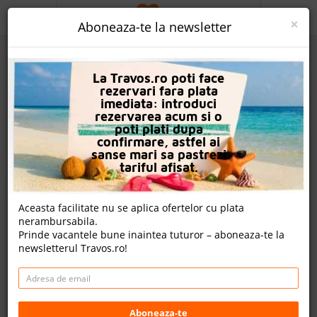
ACASA
×
Aboneaza-te la newsletter
PROMO
La Travos.ro poti face
CAUTA REZERVARE
rezervari fara plata
imediata: introduci
OFERTA PERSONALIZATA
rezervarea acum si o
poti plati dupa
DESPRE NOI
confirmare, astfel ai
sanse mari sa pastrezi
Lonicera Resort & Spa
LOGIN
tariful afisat.
CAZARE
Aceasta facilitate nu se aplica ofertelor cu plata
23 review-uri , nota Travos: 8.3
nerambursabila.
CHARTER AVION
Prinde vacantele bune inaintea tuturor – aboneaza-te la
Alanya, Antalya, Turcia
newsletterul Travos.ro!
CAZARE + AUTOCAR
Gölcük Caddesi Turkler Sipahioglu Sk., 07470 Avsallar,
Turcia
CONTACT
Distanta fata de plaja: 50m
Cazare
LANGUAGE
Aboneaza-te