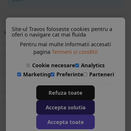
All Inclusive
Conditii de plata
Site-ul Travos foloseste cookies pentru a
Detalii transport
LINK-URI UTILE
SOCIAL
oferi o navigare cat mai fluida
Pentru mai multe informatii accesati
Acasa
Facebook
Marti, 1 Septembrie 2026
7 nopti
cazare de
pagina
Termeni si conditii
Despre noi
Twitter
1,824.00 €
Contact
Instagram
Cookie necesare
Analytics
Rezerva
Termeni si conditii
Skype
Marketing
Preferinte
Parteneri
Standard room - 1 x double room
Intrebari frecvente
All Inclusive
CELE MAI CAUTATE TARI
Refuza toate
Cum functioneaza
Vizitati Bulgaria
Cauta rezervare
Conditii de plata
Accepta solutia
Vizitati Grecia
Detalii transport
Vizitati Turcia
Accepta toate
Vizitati Italia