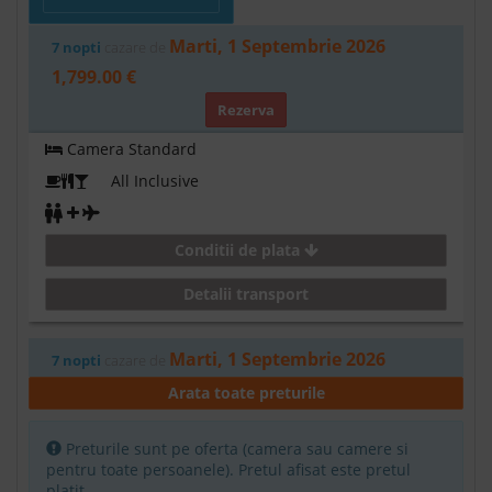
Marti, 1 Septembrie 2026
7 nopti
cazare de
1,799.00 €
Rezerva
Camera Standard
All Inclusive
Conditii de plata
Detalii transport
Marti, 1 Septembrie 2026
7 nopti
cazare de
1,823.00 €
Arata toate preturile
Rezerva
Preturile sunt pe oferta (camera sau camere si
Standard room pool view - dbl
pentru toate persoanele). Pretul afisat este pretul
platit.