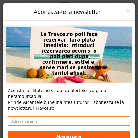
ACASA
×
Aboneaza-te la newsletter
PROMO
La Travos.ro poti face
CAUTA REZERVARE
rezervari fara plata
imediata: introduci
OFERTA PERSONALIZATA
rezervarea acum si o
poti plati dupa
DESPRE NOI
confirmare, astfel ai
sanse mari sa pastrezi
Oz Hotels Sui Resort
LOGIN
tariful afisat.
CAZARE
Aceasta facilitate nu se aplica ofertelor cu plata
2 review-uri , nota Travos: 10
nerambursabila.
CHARTER AVION
Prinde vacantele bune inaintea tuturor – aboneaza-te la
Alanya, Antalya, Turcia
newsletterul Travos.ro!
CAZARE + AUTOCAR
Okurcalar Mah. 1001 sk. No:2 Alanya, 07415 Alanya,
Turcia
CONTACT
Distanta fata de plaja: 400m
Cazare
LANGUAGE
Aboneaza-te