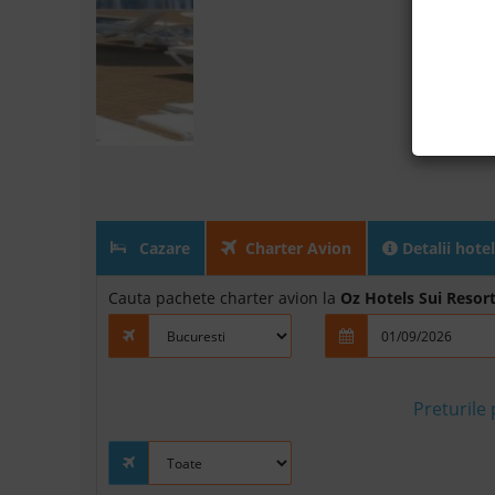
Cazare
Charter Avion
Detalii hotel
Cauta pachete charter avion la
Oz Hotels Sui Resor
Preturile