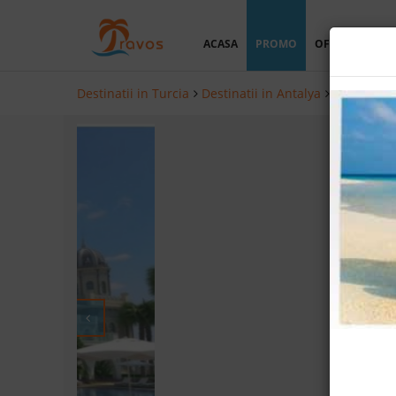
ACASA
PROMO
OFERTA PERSO
Destinatii in Turcia
Destinatii in Antalya
Hoteluri i