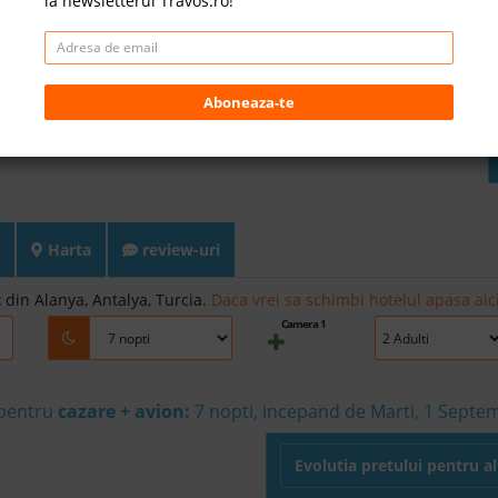
la newsletterul Travos.ro!
Aboneaza-te
Harta
review-uri
t
din Alanya, Antalya, Turcia.
Daca vrei sa schimbi hotelul apasa aici
Camera 1
 pentru
cazare + avion:
7
nopti, incepand de Marti, 1 Septe
Evolutia pretului pentru a