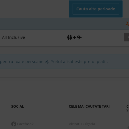
Cauta alte perioade
2
ll Inclusive
entru toate persoanele). Pretul afisat este pretul platit.
SOCIAL
CELE MAI CAUTATE TARI
C
S
Facebook
Vizitati Bulgaria
H