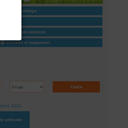
Hoteluri in Alanya
Articole
Conditii de calatorie
Intrebari si raspunsuri
.
Cauta
mbrie 2026
lte perioade