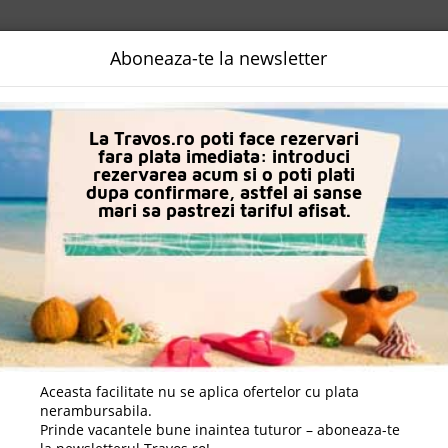
NALIZATA
DESTINATII
LOGIN
EURO
LANGUAGE
B2B
Aboneaza-te la newsletter
n Alanya
Oz Hotels Sui Resort
La Travos.ro poti face rezervari
fara plata imediata: introduci
rezervarea acum si o poti plati
dupa confirmare, astfel ai sanse
mari sa pastrezi tariful afisat.
Aceasta facilitate nu se aplica ofertelor cu plata
nerambursabila.
Prinde vacantele bune inaintea tuturor – aboneaza-te