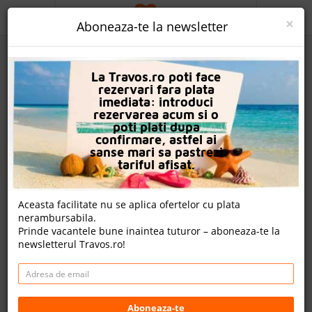
ACASA
×
Aboneaza-te la newsletter
PROMO
La Travos.ro poti face
CAUTA REZERVARE
rezervari fara plata
imediata: introduci
OFERTA PERSONALIZATA
rezervarea acum si o
poti plati dupa
DESPRE NOI
confirmare, astfel ai
sanse mari sa pastrezi
Hotel Green Life
LOGIN
tariful afisat.
CAZARE
Aceasta facilitate nu se aplica ofertelor cu plata
Un review , nota Travos: 9.3
nerambursabila.
CHARTER AVION
Prinde vacantele bune inaintea tuturor – aboneaza-te la
Alanya, Antalya, Turcia
newsletterul Travos.ro!
CAZARE + AUTOCAR
Baraj Caddesi no:20 kestel, 07450 Alanya, Turcia
CONTACT
Cazare
Charter avion
LANGUAGE
Aboneaza-te