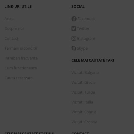
LINK-URI UTILE
SOCIAL
Acasa
Facebook
Despre noi
Twitter
Contact
Instagram
Termeni si conditii
Skype
Intrebari frecvente
CELE MAI CAUTATE TARI
Cum functioneaza
Vizitati Bulgaria
Cauta rezervare
Vizitati Grecia
Vizitati Turcia
Vizitati Italia
Vizitati Spania
Vizitati Croatia
CELE MAI CAUTATE STATIUNI
CONTACT