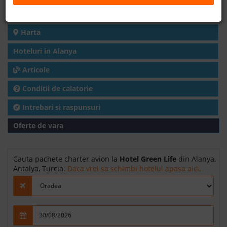
Detalii hotel
B2B
Harta
+40 376 444 888
Hoteluri in Alanya
Articole
LEI
EURO
Conditii de calatorie
Intrebari si raspunsuri
Oferte de vara
Cauta pachete charter avion la
Hotel Green Life
din Alanya,
Antalya, Turcia.
Daca vrei sa schimbi hotelul apasa aici.