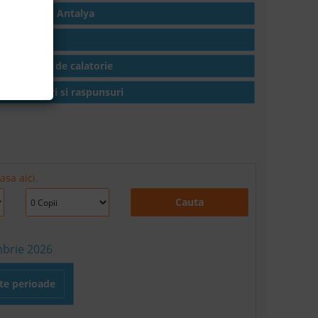
Hoteluri in Antalya
Articole
Conditii de calatorie
Intrebari si raspunsuri
asa aici.
Cauta
mbrie 2026
lte perioade