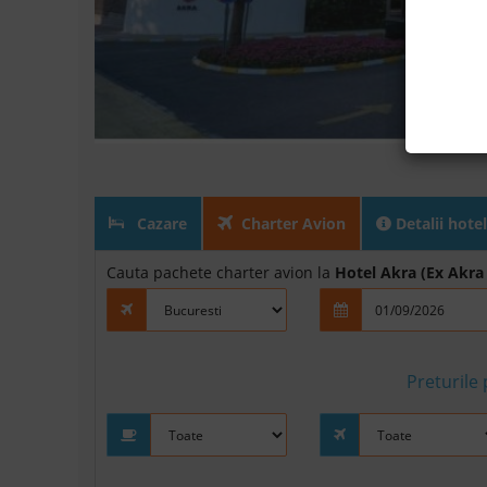
Cazare
Charter Avion
Detalii hotel
Cauta pachete charter avion la
Hotel Akra (Ex Akra
Preturile