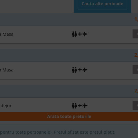
Cauta alte perioade
1
 Masa
2
 Masa
2
dejun
Arata toate preturile
2
entru toate persoanele). Pretul afisat este pretul platit.