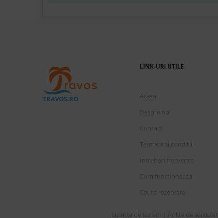
Camera Deluxe cu vedere la mare
Mic 
Marti, 1 Septembrie 2026
3 nopti
cazare de
Grand deluxe sea view
Fara
LINK-URI UTILE
Marti, 1 Septembrie 2026
3 nopti
cazare de
Acasa
TRAVOS.RO
Despre noi
Camera Deluxe cu vedere la oras
De
Contact
Termeni si conditii
Marti, 1 Septembrie 2026
3 nopti
cazare de
Intrebari frecvente
Camera Deluxe cu vedere la mare
De
Cum functioneaza
Cauta rezervare
Marti, 1 Septembrie 2026
3 nopti
cazare de
Licenta de turism
Polita de asigura
|