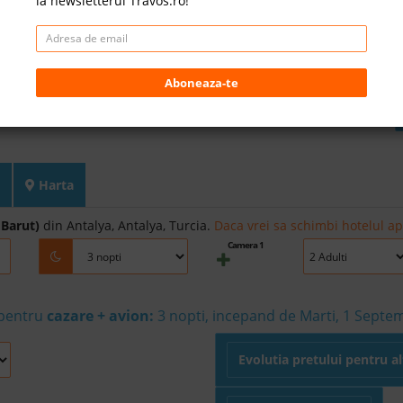
la newsletterul Travos.ro!
Aboneaza-te
Harta
 Barut)
din Antalya, Antalya, Turcia.
Daca vrei sa schimbi hotelul ap
Camera 1
 pentru
cazare + avion:
3
nopti, incepand de Marti, 1 Septe
Evolutia pretului pentru a