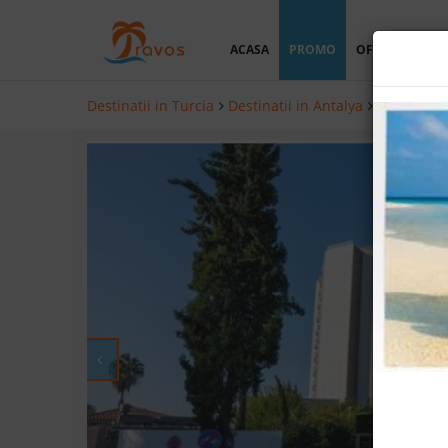
ACASA
PROMO
OFERTA PERSO
Destinatii in Turcia
Destinatii in Antalya
Hoteluri i