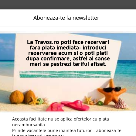
NALIZATA
DESTINATII
LOGIN
EURO
LANGUAGE
B2B
Aboneaza-te la newsletter
n Antalya
Hotel Akra (Ex Akra Barut)
La Travos.ro poti face rezervari
fara plata imediata: introduci
rezervarea acum si o poti plati
dupa confirmare, astfel ai sanse
mari sa pastrezi tariful afisat.
Aceasta facilitate nu se aplica ofertelor cu plata
nerambursabila.
Prinde vacantele bune inaintea tuturor – aboneaza-te