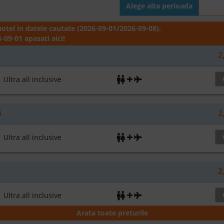
Alege alta perioada
otel in datele cautate (2026-09-01/2026-09-08).
-09-01 apasati aici!
2
ltra all inclusive
6
2
ltra all inclusive
2
ltra all inclusive
Arata toate preturile