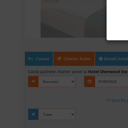
Cazare
Charter Avion
Detalii hotel
Cauta pachete charter avion la
Hotel Sherwood Excl
Preturile