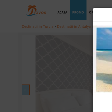
ACASA
PROMO
OFERTA PERSO
Destinatii in Turcia
Destinatii in Antalya
Hoteluri i