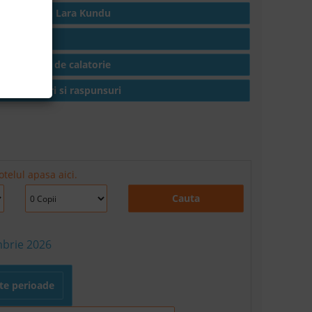
Hoteluri in Lara Kundu
Articole
Conditii de calatorie
Intrebari si raspunsuri
telul apasa aici.
Cauta
mbrie 2026
lte perioade