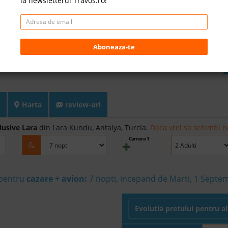
la newsletterul Travos.ro!
Aboneaza-te
Harta
review-uri
usive Lara
din Lara Kundu, Antalya, Turcia.
Daca vrei sa schimbi ho
Camera 1
 pentru
cazare + avion:
7
nopti, incepand de Marti, 1 Septe
Evolutia pretului pentru a