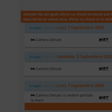
Atentie! Nu am gasit oferte cu check-in/check-out h
Daca doriti sa vedeti doar oferte cu check-in in 2026
Luni, 7 Septembrie 2026
5 nopti
cazare de
Camera Deluxe
U
Sambata, 5 Septembrie 202
5 nopti
cazare de
Camera Deluxe
U
Luni, 7 Septembrie 2026
5 nopti
cazare de
Camera Deluxe cu vedere partiala
U
la mare