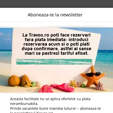
NALIZATA
DESTINATII
LOGIN
EURO
LANGUAGE
B2B
Aboneaza-te la newsletter
n Lara Kundu
Hotel Sherwood Exclusive Lara
La Travos.ro poti face rezervari
fara plata imediata: introduci
rezervarea acum si o poti plati
dupa confirmare, astfel ai sanse
mari sa pastrezi tariful afisat.
Aceasta facilitate nu se aplica ofertelor cu plata
nerambursabila.
Prinde vacantele bune inaintea tuturor – aboneaza-te