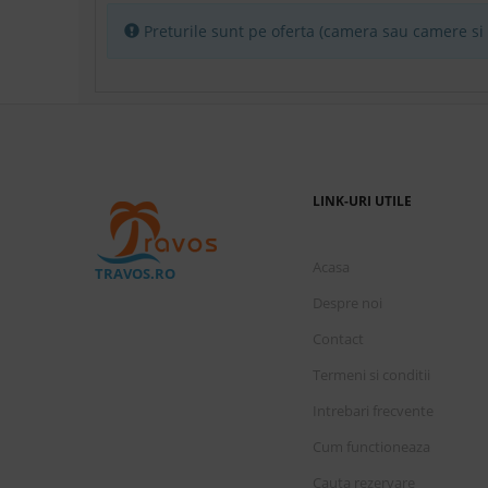
Vineri, 4 Septembrie 2026
5 nopti
cazare de
Preturile sunt pe oferta (camera sau camere si p
Camera Deluxe cu vedere partiala
U
la mare
Sambata, 5 Septembrie 202
5 nopti
cazare de
Camera Deluxe cu vedere partiala
U
la mare
LINK-URI UTILE
Duminica, 6 Septembrie 20
5 nopti
cazare de
Acasa
TRAVOS.RO
Despre noi
Camera Deluxe
U
Contact
Termeni si conditii
Luni, 7 Septembrie 2026
5 nopti
cazare de
Intrebari frecvente
Camera Deluxe cu vedere la mare
U
Cum functioneaza
Cauta rezervare