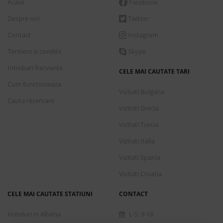
Acasa
Facebook
Despre noi
Twitter
Contact
Instagram
Termeni si conditii
Skype
Intrebari frecvente
CELE MAI CAUTATE TARI
Cum functioneaza
Vizitati Bulgaria
Cauta rezervare
Vizitati Grecia
Vizitati Turcia
Vizitati Italia
Vizitati Spania
Vizitati Croatia
CELE MAI CAUTATE STATIUNI
CONTACT
Hoteluri in Albena
L-S: 9-18