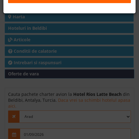
Detalii hotel
B2B
Harta
Hoteluri in Beldibi
+40 376 444 888
Articole
LEI
EURO
Conditii de calatorie
Intrebari si raspunsuri
Oferte de vara
Cauta pachete charter avion la
Hotel Rios Latte Beach
din
Beldibi, Antalya, Turcia.
Daca vrei sa schimbi hotelul apasa
aici.