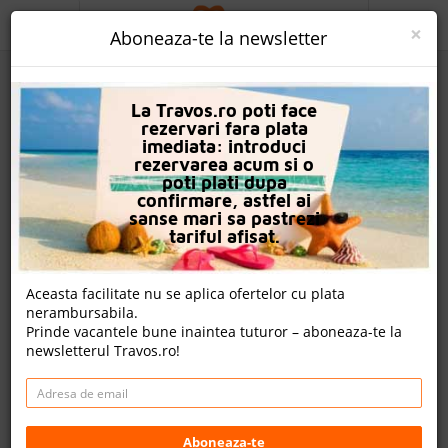
ACASA
×
Aboneaza-te la newsletter
PROMO
La Travos.ro poti face
CAUTA REZERVARE
rezervari fara plata
imediata: introduci
OFERTA PERSONALIZATA
rezervarea acum si o
poti plati dupa
DESPRE NOI
confirmare, astfel ai
sanse mari sa pastrezi
Hotel Rios Latte Beach
LOGIN
tariful afisat.
CAZARE
Aceasta facilitate nu se aplica ofertelor cu plata
3 review-uri , nota Travos: 5.6
nerambursabila.
CHARTER AVION
Prinde vacantele bune inaintea tuturor – aboneaza-te la
Beldibi, Antalya, Turcia
newsletterul Travos.ro!
CAZARE + AUTOCAR
Distanta fata de plaja: 170m
Cazare
CONTACT
Charter avion
LANGUAGE
Aboneaza-te