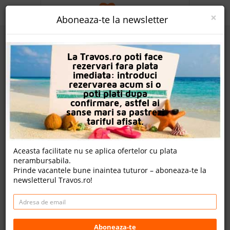
ACASA
×
Aboneaza-te la newsletter
PROMO
La Travos.ro poti face
CAUTA REZERVARE
rezervari fara plata
imediata: introduci
OFERTA PERSONALIZATA
rezervarea acum si o
poti plati dupa
DESPRE NOI
confirmare, astfel ai
sanse mari sa pastrezi
Port Nature Luxury Resort & Spa
LOGIN
tariful afisat.
CAZARE
Aceasta facilitate nu se aplica ofertelor cu plata
nota Travos: 7.5
nerambursabila.
CHARTER AVION
Prinde vacantele bune inaintea tuturor – aboneaza-te la
Belek, Antalya, Turcia
newsletterul Travos.ro!
CAZARE + AUTOCAR
Boğazak Mevkii 38.Sokak No 4, 07985 Belek, Turcia
Distanta fata de plaja: 50m
CONTACT
Cazare
LANGUAGE
Aboneaza-te