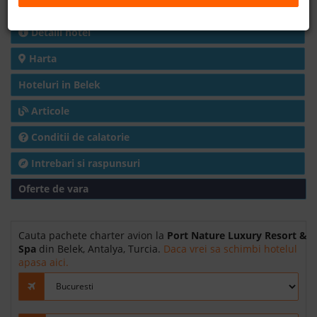
Charter avion
B2B
Detalii hotel
Harta
+40 376 444 888
Hoteluri in Belek
LEI
EURO
Articole
Conditii de calatorie
Intrebari si raspunsuri
Oferte de vara
Cauta pachete charter avion la
Port Nature Luxury Resort &
Spa
din Belek, Antalya, Turcia.
Daca vrei sa schimbi hotelul
apasa aici.