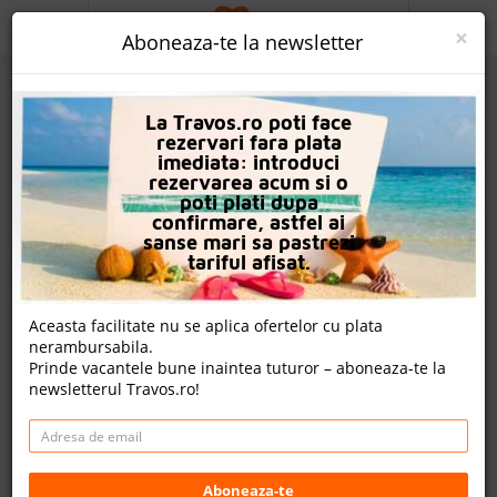
ACASA
×
Aboneaza-te la newsletter
PROMO
La Travos.ro poti face
CAUTA REZERVARE
rezervari fara plata
imediata: introduci
OFERTA PERSONALIZATA
rezervarea acum si o
poti plati dupa
DESPRE NOI
confirmare, astfel ai
sanse mari sa pastrezi
Hotel Club Shark
LOGIN
tariful afisat.
CAZARE
Aceasta facilitate nu se aplica ofertelor cu plata
nota Travos: 8.1
nerambursabila.
CHARTER AVION
Prinde vacantele bune inaintea tuturor – aboneaza-te la
Gumbet, Bodrum, Turcia
newsletterul Travos.ro!
CAZARE + AUTOCAR
Gumbet Mah.Gara Hasan Cad.No:4 Gumbet, 48400
Gümbet, Turcia
CONTACT
Distanta fata de plaja: 350m
Cazare
LANGUAGE
Aboneaza-te