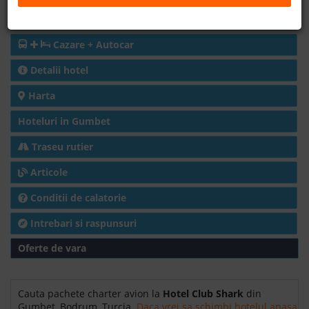
Charter avion
B2B
Cazare + Autocar
+40 376 444 888
Detalii hotel
Harta
LEI
EURO
Hoteluri in Gumbet
Traseu rutier
Articole
Conditii de calatorie
Intrebari si raspunsuri
Oferte de vara
Cauta pachete charter avion la
Hotel Club Shark
din
Gumbet, Bodrum, Turcia.
Daca vrei sa schimbi hotelul apasa