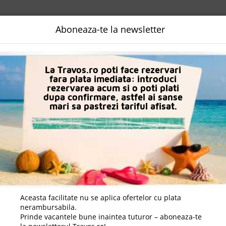
NALIZATA
DESTINATII
LOGIN
EURO
LANGUAGE
B2B
Aboneaza-te la newsletter
n Istanbul
Marpalace Hotel
La Travos.ro poti face rezervari
fara plata imediata: introduci
rezervarea acum si o poti plati
dupa confirmare, astfel ai sanse
mari sa pastrezi tariful afisat.
Aceasta facilitate nu se aplica ofertelor cu plata
nerambursabila.
Prinde vacantele bune inaintea tuturor – aboneaza-te