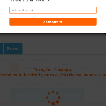
la newsletterul Travos.ro!
Aboneaza-te
Harta
Istanbul, Istanbul, Turcia.
Daca vrei sa schimbi hotelul apasa aici.
Camera 1
Te rugăm să aștepți.
la mai mulți furnizori pentru a găsi cele mai bune varia
 pentru
cazare + avion:
7
nopti, incepand de Marti, 1 Septe
Evolutia pretului pentru alte perioade