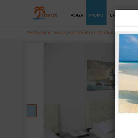
ACASA
PROMO
OFERTA PERSO
Destinatii in Turcia
Destinatii in Istanbul
Hoteluri i