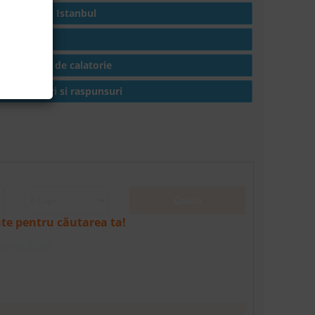
Hoteluri in Istanbul
Articole
Conditii de calatorie
Intrebari si raspunsuri
Cauta
nte pentru căutarea ta!
mbrie 2026