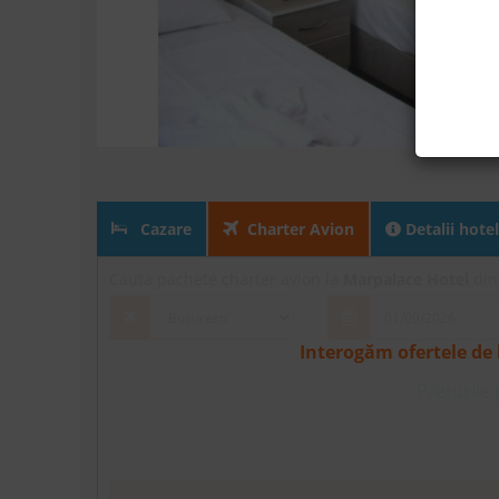
Cazare
Charter Avion
Detalii hotel
Cauta pachete charter avion la
Marpalace Hotel
din 
Interogăm ofertele de 
Preturile