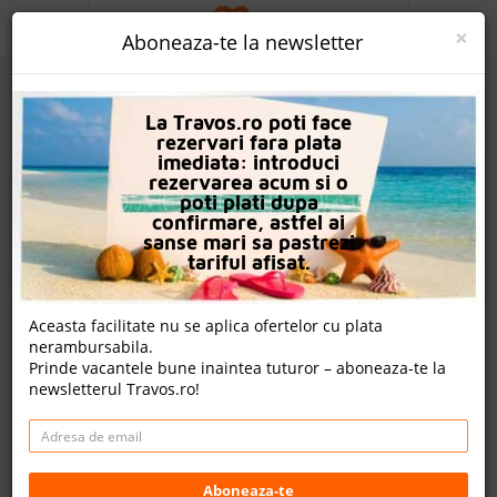
ACASA
×
Aboneaza-te la newsletter
PROMO
La Travos.ro poti face
CAUTA REZERVARE
rezervari fara plata
imediata: introduci
OFERTA PERSONALIZATA
rezervarea acum si o
poti plati dupa
DESPRE NOI
confirmare, astfel ai
sanse mari sa pastrezi
Hotel Get Enjoy (Ex. Matiate)
LOGIN
tariful afisat.
CAZARE
Aceasta facilitate nu se aplica ofertelor cu plata
nota Travos: 5.9
nerambursabila.
CHARTER AVION
Prinde vacantele bune inaintea tuturor – aboneaza-te la
Kemer, Antalya, Turcia
newsletterul Travos.ro!
CAZARE + AUTOCAR
Beldibi mahallesi başkomutan Atatürk cad No;260
Kemer/Antalya, 07900 Beldibi, Turcia
CONTACT
Distanta fata de plaja: 200m
Cazare
LANGUAGE
Aboneaza-te