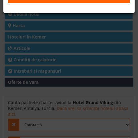
Charter avion
B2B
Detalii hotel
Harta
+40 376 444 888
Hoteluri in Kemer
LEI
EURO
Articole
Conditii de calatorie
Intrebari si raspunsuri
Oferte de vara
Cauta pachete charter avion la
Hotel Grand Viking
din
Kemer, Antalya, Turcia.
Daca vrei sa schimbi hotelul apasa
aici.