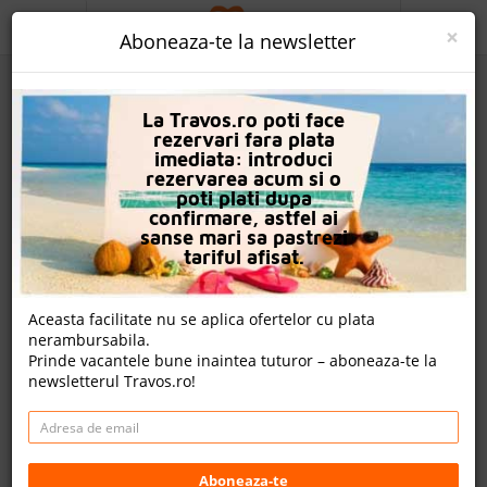
ACASA
×
Aboneaza-te la newsletter
PROMO
La Travos.ro poti face
CAUTA REZERVARE
rezervari fara plata
imediata: introduci
OFERTA PERSONALIZATA
rezervarea acum si o
poti plati dupa
DESPRE NOI
confirmare, astfel ai
sanse mari sa pastrezi
Hotel Grand Viking
LOGIN
tariful afisat.
CAZARE
Aceasta facilitate nu se aplica ofertelor cu plata
2 review-uri , nota Travos: 8.3
nerambursabila.
CHARTER AVION
Prinde vacantele bune inaintea tuturor – aboneaza-te la
Kemer, Antalya, Turcia
newsletterul Travos.ro!
CAZARE + AUTOCAR
Merkez Mahallesi, 159.Sok No:11 Kemer/Antalya, 07980
Kemer, Turkey
CONTACT
Cazare
LANGUAGE
Aboneaza-te