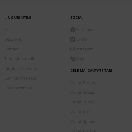
LINK-URI UTILE
SOCIAL
Acasa
Facebook
Despre noi
Twitter
Contact
Instagram
Termeni si conditii
Skype
Intrebari frecvente
CELE MAI CAUTATE TARI
Cum functioneaza
Vizitati Bulgaria
Cauta rezervare
Vizitati Grecia
Vizitati Turcia
Vizitati Italia
Vizitati Spania
Vizitati Croatia