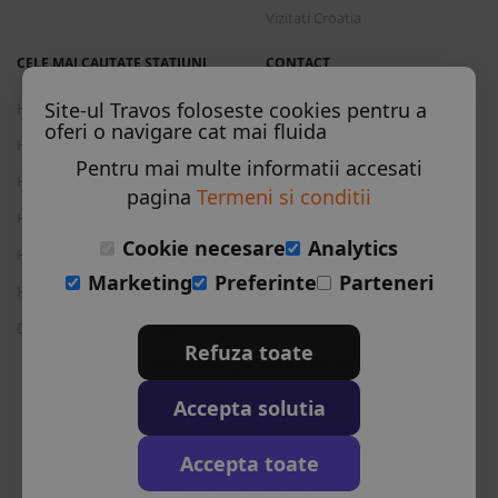
Vizitati Croatia
CELE MAI CAUTATE STATIUNI
CONTACT
Site-ul Travos foloseste cookies pentru a
Hoteluri in Albena
L-S: 9-18
oferi o navigare cat mai fluida
Hoteluri in Bansko
+40 376 444 888
Pentru mai multe informatii accesati
Hoteluri in Nisipurile de Aur
office@travos.ro
pagina
Termeni si conditii
Hoteluri in Atena
Abonare newsletter
Cookie necesare
Analytics
Hoteluri in Antalya
Marketing
Preferinte
Parteneri
Hoteluri in Barcelona
Destinatii in toata lumea
Refuza toate
Licenta de turism
Polita de asigurare
Brevet de turism
Politia de
|
|
|
frontiera
ANPC
Inrolare card 3D Secure
Autoritatea Nationala
|
|
|
Accepta solutia
pentru turism
Drepturi principale in temeiul Ordonantei Guvernului nr. 2/2018
privind pachetele de servicii de calatorie si serviciile de calatorie
Accepta toate
asociate
Sunair Consulting Srl este operator de date cu caracter personal