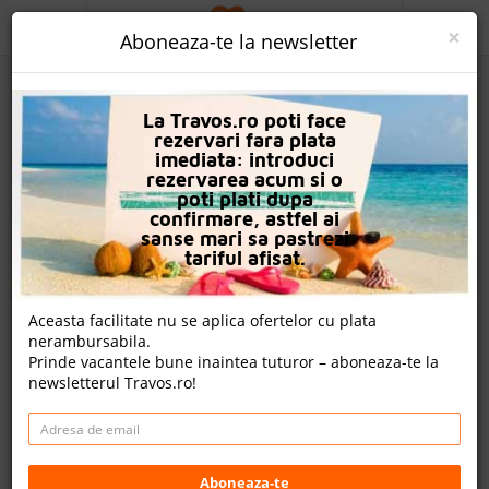
ACASA
×
Aboneaza-te la newsletter
PROMO
La Travos.ro poti face
CAUTA REZERVARE
rezervari fara plata
imediata: introduci
OFERTA PERSONALIZATA
rezervarea acum si o
poti plati dupa
DESPRE NOI
confirmare, astfel ai
sanse mari sa pastrezi
Hotel Himeros Beach
LOGIN
tariful afisat.
CAZARE
Aceasta facilitate nu se aplica ofertelor cu plata
Un review , nota Travos: 7.3
nerambursabila.
CHARTER AVION
Prinde vacantele bune inaintea tuturor – aboneaza-te la
Kemer, Antalya, Turcia
newsletterul Travos.ro!
CAZARE + AUTOCAR
Merkez, Dumlupınar Cd. No:2, 07990 Kemer/Antalya,
Turcia
CONTACT
Distanta fata de plaja: 50m
Cazare
LANGUAGE
Aboneaza-te