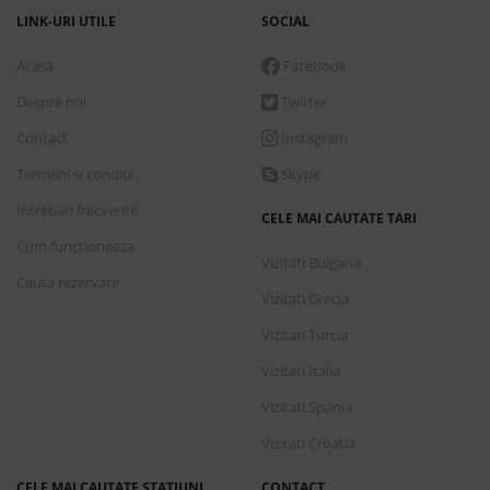
LINK-URI UTILE
SOCIAL
Acasa
Facebook
Despre noi
Twitter
Contact
Instagram
Termeni si conditii
Skype
Intrebari frecvente
CELE MAI CAUTATE TARI
Cum functioneaza
Vizitati Bulgaria
Cauta rezervare
Vizitati Grecia
Vizitati Turcia
Vizitati Italia
Vizitati Spania
Vizitati Croatia
CELE MAI CAUTATE STATIUNI
CONTACT