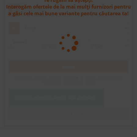
Te rugăm să aștepți.
Interogăm ofertele de la mai mulți furnizori pentru
a găsi cele mai bune variante pentru căutarea ta!
Camera 1
Cauta
Preturile pentru
cazare + avion:
7
nopti, incepand de
Sambata, 22 August 2026
Evolutia pretului pentru alte perioade
Se incarca preturile
.
.
.