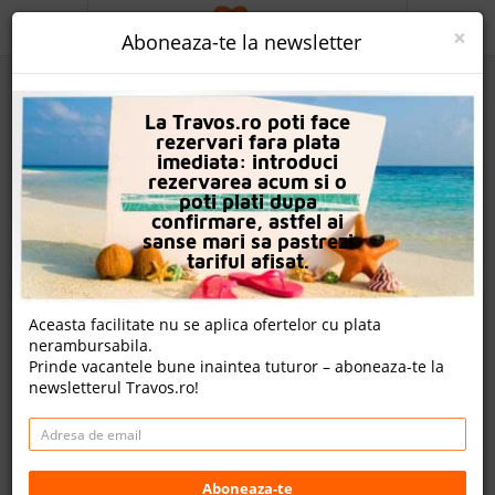
ACASA
×
Aboneaza-te la newsletter
PROMO
La Travos.ro poti face
CAUTA REZERVARE
rezervari fara plata
imediata: introduci
OFERTA PERSONALIZATA
rezervarea acum si o
poti plati dupa
DESPRE NOI
confirmare, astfel ai
sanse mari sa pastrezi
Hotel Seven Seas Palmeras Bay
LOGIN
tariful afisat.
CAZARE
Aceasta facilitate nu se aplica ofertelor cu plata
nota Travos: 8.0
nerambursabila.
CHARTER AVION
Prinde vacantele bune inaintea tuturor – aboneaza-te la
Konakli, Antalya, Turcia
newsletterul Travos.ro!
CAZARE + AUTOCAR
Konaklı mah, Mustafa kemal Bulvar 154/a, 07490
Alanya/Antalya, Turkey
CONTACT
Distanta fata de plaja: 100m
Cazare
LANGUAGE
Aboneaza-te