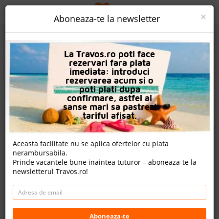
ACASA
×
Aboneaza-te la newsletter
PROMO
La Travos.ro poti face
CAUTA REZERVARE
rezervari fara plata
imediata: introduci
OFERTA PERSONALIZATA
rezervarea acum si o
poti plati dupa
DESPRE NOI
confirmare, astfel ai
sanse mari sa pastrezi
Lavista Boutique Hotel & Spa - Boutique Class
LOGIN
tariful afisat.
CAZARE
Kusadasi, Kusadasi, Turcia
Aceasta facilitate nu se aplica ofertelor cu plata
nerambursabila.
CHARTER AVION
Cazare
Prinde vacantele bune inaintea tuturor – aboneaza-te la
newsletterul Travos.ro!
Charter avion
CAZARE + AUTOCAR
Cazare + Autocar
CONTACT
Detalii hotel
LANGUAGE
Aboneaza-te