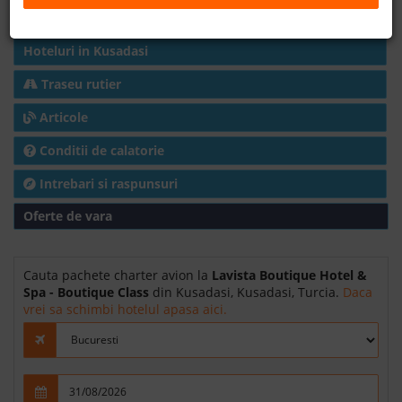
Harta
B2B
Hoteluri in Kusadasi
+40 376 444 888
Traseu rutier
Articole
LEI
EURO
Conditii de calatorie
Intrebari si raspunsuri
Oferte de vara
Cauta pachete charter avion la
Lavista Boutique Hotel &
Spa - Boutique Class
din Kusadasi, Kusadasi, Turcia.
Daca
vrei sa schimbi hotelul apasa aici.