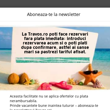
NALIZATA
DESTINATII
LOGIN
EURO
LANGUAGE
B2B
Aboneaza-te la newsletter
n Lara Kundu
Hotel Delphin Imperial
La Travos.ro poti face rezervari
fara plata imediata: introduci
rezervarea acum si o poti plati
dupa confirmare, astfel ai sanse
mari sa pastrezi tariful afisat.
Aceasta facilitate nu se aplica ofertelor cu plata
nerambursabila.
Prinde vacantele bune inaintea tuturor – aboneaza-te