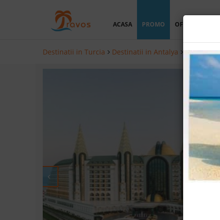
ACASA
PROMO
OFERTA PERSO
Destinatii in Turcia
Destinatii in Antalya
Hoteluri i