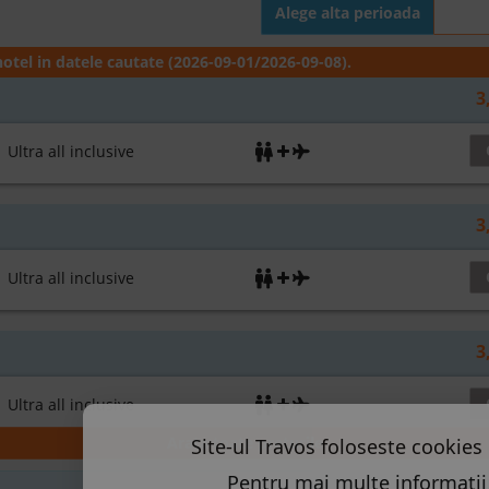
Alege alta perioada
otel in datele cautate (2026-09-01/2026-09-08).
3
ltra all inclusive
3
ltra all inclusive
3
ltra all inclusive
Arata toate preturile
Site-ul Travos foloseste cookies 
3
Pentru mai multe informatii