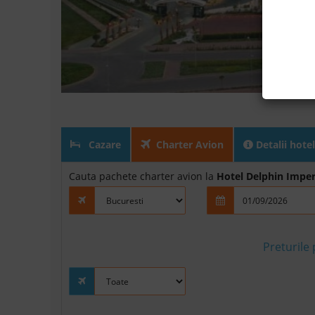
Cazare
Charter Avion
Detalii hotel
Cauta pachete charter avion la
Hotel Delphin Imper
Preturile