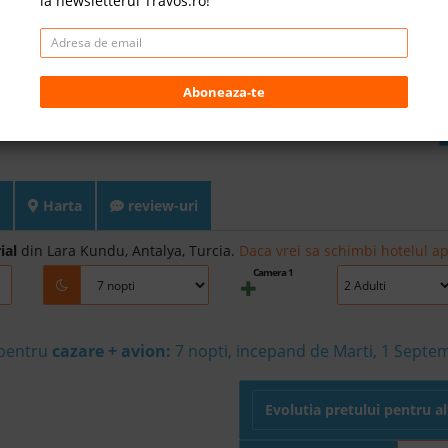
la newsletterul Travos.ro!
Aboneaza-te
Harta
review-uri
ial
din Lara Kundu, Antalya, Turcia.
Daca vrei sa schimbi hotelul ap
Camera 1
 pentru
cazare + avion:
7
nopti, incepand de Marti, 1 Septe
Evolutia pretului pentru a