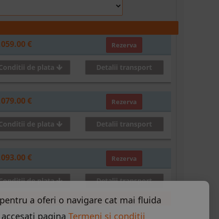
,059.00 €
Rezerva
Conditii de plata
Detalii transport
,079.00 €
Rezerva
Conditii de plata
Detalii transport
,093.00 €
Rezerva
Conditii de plata
Detalii transport
pentru a oferi o navigare cat mai fluida
,094.00 €
 accesati pagina
Termeni si conditii
Rezerva