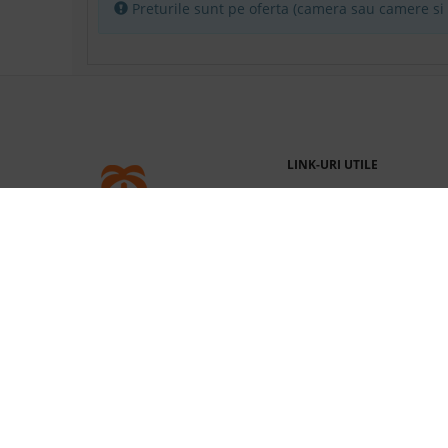
Preturile sunt pe oferta (camera sau camere si p
Camera Superior
U
Miercuri, 26 August 2026
5 nopti
cazare de
Camera Superior cu vedere partiala
U
la mare
LINK-URI UTILE
Sambata, 29 August 2026
5 nopti
cazare de
Acasa
TRAVOS.RO
Despre noi
Camera Superior cu vedere partiala
U
la mare
Contact
Termeni si conditii
Marti, 25 August 2026
5 nopti
cazare de
Intrebari frecvente
Camera Superior
U
Cum functioneaza
Cauta rezervare