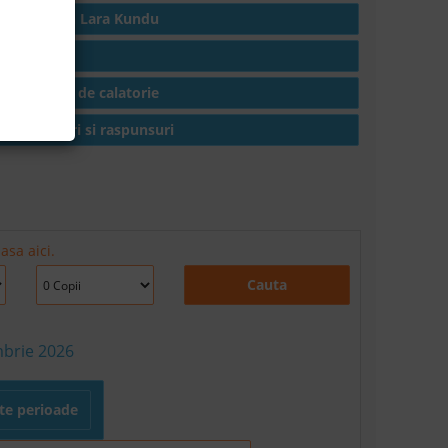
Hoteluri in Lara Kundu
Articole
Conditii de calatorie
Intrebari si raspunsuri
asa aici.
Cauta
mbrie 2026
lte perioade