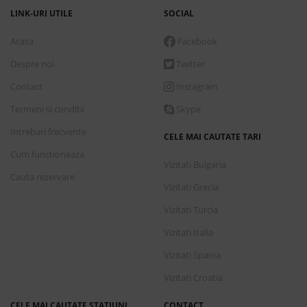
LINK-URI UTILE
SOCIAL
Acasa
Facebook
Despre noi
Twitter
Contact
Instagram
Termeni si conditii
Skype
Intrebari frecvente
CELE MAI CAUTATE TARI
Cum functioneaza
Vizitati Bulgaria
Cauta rezervare
Vizitati Grecia
Vizitati Turcia
Vizitati Italia
Vizitati Spania
Vizitati Croatia
CELE MAI CAUTATE STATIUNI
CONTACT