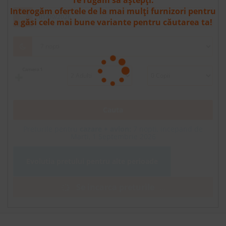
Te rugăm să aștepți.
Interogăm ofertele de la mai mulți furnizori pentru
a găsi cele mai bune variante pentru căutarea ta!
Camera 1
Cauta
Preturile pentru
cazare + avion:
7
nopti, incepand de
Marti, 1 Septembrie 2026
Evolutia pretului pentru alte perioade
Se incarca preturile
.
.
.