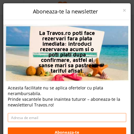
ACASA
×
Aboneaza-te la newsletter
PROMO
La Travos.ro poti face
CAUTA REZERVARE
rezervari fara plata
imediata: introduci
OFERTA PERSONALIZATA
rezervarea acum si o
poti plati dupa
DESPRE NOI
confirmare, astfel ai
sanse mari sa pastrezi
Hotel Titanic Mardan Palace
LOGIN
tariful afisat.
CAZARE
Aceasta facilitate nu se aplica ofertelor cu plata
2 review-uri , nota Travos: 8.1
nerambursabila.
CHARTER AVION
Prinde vacantele bune inaintea tuturor – aboneaza-te la
Lara Kundu, Antalya, Turcia
newsletterul Travos.ro!
CAZARE + AUTOCAR
Kundu Mah. Yaşar Sobutay Bulvarı No;450/1, 07112 Aksu
Antalya, 07110 Lara, Turkey
CONTACT
Distanta fata de plaja: 50m
Cazare
LANGUAGE
Aboneaza-te