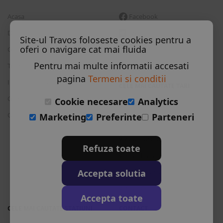
Acasa
Facebook
Despre noi
Twitter
Site-ul Travos foloseste cookies pentru a
oferi o navigare cat mai fluida
Contact
Instagram
Pentru mai multe informatii accesati
Termeni si conditii
Skype
pagina
Termeni si conditii
Intrebari frecvente
CELE MAI CAUTATE TARI
Cum functioneaza
Cookie necesare
Analytics
Vizitati Bulgaria
Cauta rezervare
Marketing
Preferinte
Parteneri
Vizitati Grecia
Vizitati Turcia
Refuza toate
Vizitati Italia
Accepta solutia
Vizitati Spania
Vizitati Croatia
Accepta toate
CELE MAI CAUTATE STATIUNI
CONTACT