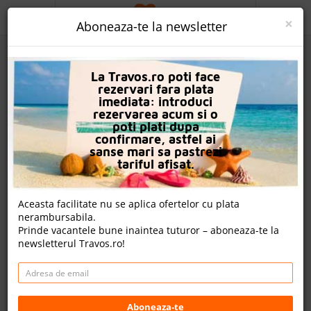
ACASA
×
Aboneaza-te la newsletter
PROMO
La Travos.ro poti face
CAUTA REZERVARE
rezervari fara plata
imediata: introduci
OFERTA PERSONALIZATA
rezervarea acum si o
poti plati dupa
DESPRE NOI
confirmare, astfel ai
sanse mari sa pastrezi
Vonresort Golden Beach & Aqua
LOGIN
tariful afisat.
CAZARE
Aceasta facilitate nu se aplica ofertelor cu plata
8 review-uri , nota Travos: 8.1
nerambursabila.
CHARTER AVION
Prinde vacantele bune inaintea tuturor – aboneaza-te la
Side, Antalya, Turcia
newsletterul Travos.ro!
CAZARE + AUTOCAR
Tilkiler Mevkii Colakli, Antalya, 07600 Side, Turcia
Distanta fata de plaja: 50m
CONTACT
Cazare
LANGUAGE
Aboneaza-te