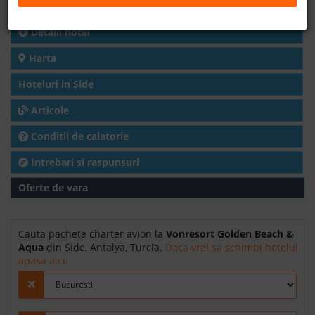
Charter avion
B2B
Detalii hotel
Harta
+40 376 444 888
Hoteluri in Side
LEI
EURO
Articole
Conditii de calatorie
Intrebari si raspunsuri
Oferte de vara
Cauta pachete charter avion la
Vonresort Golden Beach &
Aqua
din Side, Antalya, Turcia.
Daca vrei sa schimbi hotelul
apasa aici.