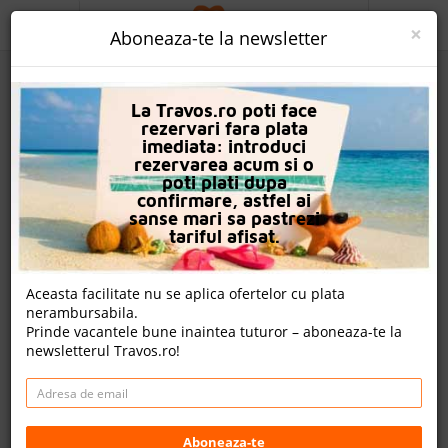
ACASA
×
Aboneaza-te la newsletter
PROMO
La Travos.ro poti face
CAUTA REZERVARE
rezervari fara plata
imediata: introduci
OFERTA PERSONALIZATA
rezervarea acum si o
poti plati dupa
DESPRE NOI
confirmare, astfel ai
sanse mari sa pastrezi
Vonresort Golden Coast
LOGIN
tariful afisat.
CAZARE
Aceasta facilitate nu se aplica ofertelor cu plata
18 review-uri , nota Travos: 9.3
nerambursabila.
CHARTER AVION
Prinde vacantele bune inaintea tuturor – aboneaza-te la
Side, Antalya, Turcia
newsletterul Travos.ro!
CAZARE + AUTOCAR
Colakli Beldesi Manavgat, 07600 Side, Turcia
Distanta fata de plaja: 50m
CONTACT
Video
LANGUAGE
Aboneaza-te