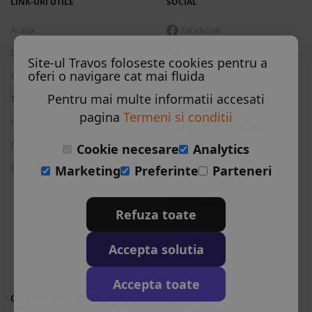
LINK-URI UTILE
SOCIAL
Acasa
Facebook
Despre noi
Twitter
Site-ul Travos foloseste cookies pentru a
oferi o navigare cat mai fluida
Contact
Instagram
Pentru mai multe informatii accesati
Termeni si conditii
Skype
pagina
Termeni si conditii
Intrebari frecvente
CELE MAI CAUTATE TARI
Cum functioneaza
Cookie necesare
Analytics
Vizitati Bulgaria
Cauta rezervare
Marketing
Preferinte
Parteneri
Vizitati Grecia
Vizitati Turcia
Refuza toate
Vizitati Italia
Accepta solutia
Vizitati Spania
Vizitati Croatia
Accepta toate
CELE MAI CAUTATE STATIUNI
CONTACT