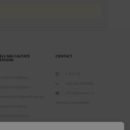
ELE MAI CAUTATE
CONTACT
TATIUNI
L-S: 9-18
oteluri in Albena
+40 376 444 888
oteluri in Bansko
office@travos.ro
oteluri in Nisipurile de Aur
Abonare newsletter
oteluri in Atena
oteluri in Antalya
oteluri in Barcelona