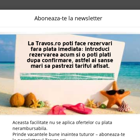
NALIZATA
DESTINATII
LOGIN
EURO
LANGUAGE
B2B
Aboneaza-te la newsletter
n Side
Vonresort Golden Coast
La Travos.ro poti face rezervari
fara plata imediata: introduci
rezervarea acum si o poti plati
dupa confirmare, astfel ai sanse
mari sa pastrezi tariful afisat.
Aceasta facilitate nu se aplica ofertelor cu plata
nerambursabila.
Prinde vacantele bune inaintea tuturor – aboneaza-te