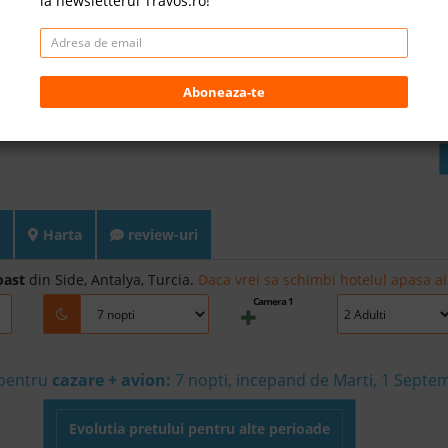
la newsletterul Travos.ro!
Aboneaza-te
Harta
review-uri
oast
din Side, Antalya, Turcia.
Daca vrei sa schimbi hotelul apasa ai
Camera 1
 pentru
cazare + avion:
7
nopti, incepand de Marti, 1 Septe
Evolutia pretului pentru alte perioade