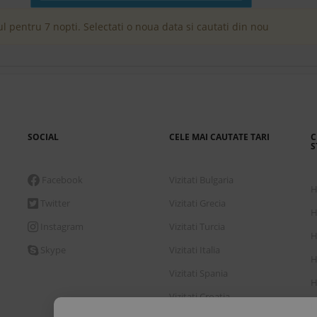
l pentru 7 nopti. Selectati o noua data si cautati din nou
SOCIAL
CELE MAI CAUTATE TARI
C
S
Facebook
Vizitati Bulgaria
H
Twitter
Vizitati Grecia
H
Instagram
Vizitati Turcia
H
Skype
Vizitati Italia
H
Vizitati Spania
H
Vizitati Croatia
H