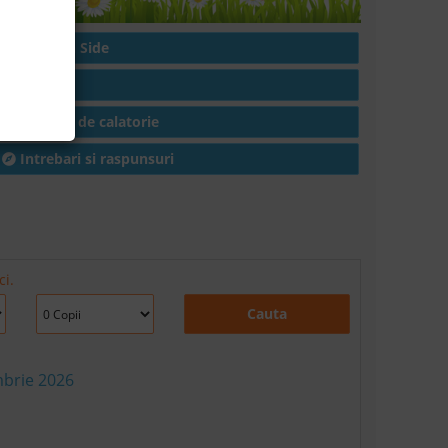
Hoteluri in Side
Articole
Conditii de calatorie
Intrebari si raspunsuri
ci.
Cauta
mbrie 2026