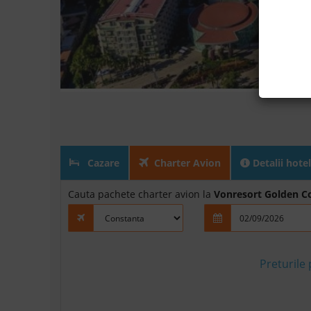
Cazare
Charter Avion
Detalii hotel
Cauta pachete charter avion la
Vonresort Golden C
Preturile