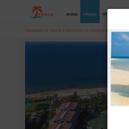
ACASA
PROMO
OFERTA PERSO
Destinatii in Turcia
Destinatii in Antalya
Hoteluri i