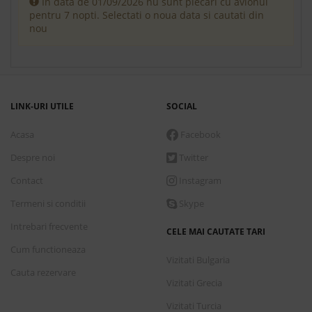
In data de 01/09/2026 nu sunt plecari cu avionul
pentru 7 nopti. Selectati o noua data si cautati din
nou
LINK-URI UTILE
SOCIAL
Acasa
Facebook
Despre noi
Twitter
Contact
Instagram
Termeni si conditii
Skype
Intrebari frecvente
CELE MAI CAUTATE TARI
Cum functioneaza
Vizitati Bulgaria
Cauta rezervare
Vizitati Grecia
Vizitati Turcia