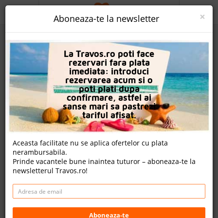
ACASA
×
Aboneaza-te la newsletter
PROMO
La Travos.ro poti face
CAUTA REZERVARE
rezervari fara plata
imediata: introduci
OFERTA PERSONALIZATA
rezervarea acum si o
poti plati dupa
DESPRE NOI
confirmare, astfel ai
sanse mari sa pastrezi
Lugga Boutique Hotel And Beach
LOGIN
tariful afisat.
CAZARE
Aceasta facilitate nu se aplica ofertelor cu plata
nota Travos: 9.2
nerambursabila.
CHARTER AVION
Prinde vacantele bune inaintea tuturor – aboneaza-te la
Ortakent, Bodrum, Turcia
newsletterul Travos.ro!
CAZARE + AUTOCAR
Ortakentyahşi Mahallesi, Eren Sk. no:18, 48420
Bodrum/Muğla, Turcia
CONTACT
Distanta fata de plaja: 100m
Cazare
LANGUAGE
Aboneaza-te