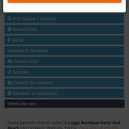
Charter avion
B2B
Cazare + Autocar
+40 376 444 888
Detalii hotel
Harta
LEI
EURO
Hoteluri in Ortakent
Traseu rutier
Articole
Conditii de calatorie
Intrebari si raspunsuri
Oferte de vara
Cauta pachete charter avion la
Lugga Boutique Hotel And
Beach
din Ortakent, Bodrum, Turcia.
Daca vrei sa schimbi