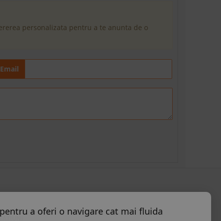
cererea personalizata pentru a te anunta de o
Email
pentru a oferi o navigare cat mai fluida
ELE MAI CAUTATE
CONTACT
TATIUNI