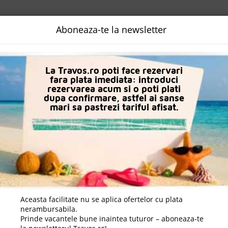
NALIZATA
DESTINATII
LOGIN
EURO
LANGUAGE
B2B
Aboneaza-te la newsletter
n Side
Alarcha Hotels & Resorts
La Travos.ro poti face rezervari
fara plata imediata: introduci
rezervarea acum si o poti plati
dupa confirmare, astfel ai sanse
mari sa pastrezi tariful afisat.
Aceasta facilitate nu se aplica ofertelor cu plata
nerambursabila.
Prinde vacantele bune inaintea tuturor – aboneaza-te