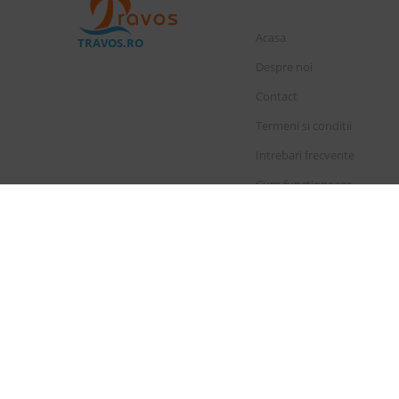
Acasa
TRAVOS.RO
Despre noi
Contact
Termeni si conditii
Intrebari frecvente
Cum functioneaza
Cauta rezervare
Licenta de turism
Polita de asigura
|
Drepturi principale in temeiul 
Sunair Cons