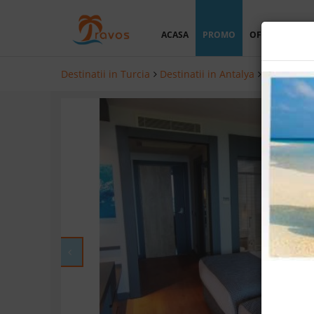
ACASA
PROMO
OFERTA PERSO
Destinatii in Turcia
Destinatii in Antalya
Hoteluri i