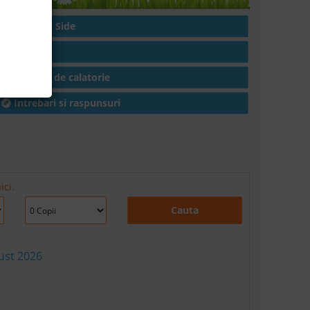
Hoteluri in Side
Articole
Conditii de calatorie
Intrebari si raspunsuri
ici.
Cauta
ust 2026