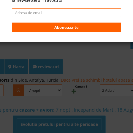
la newsletterul Travos.ro!
Aboneaza-te
Harta
review-uri
sorts
din Side, Antalya, Turcia.
Daca vrei sa schimbi hotelul apasa a
Camera 1
le pentru
cazare + avion:
7
nopti, incepand de Marti, 18 Aug
Evolutia pretului pentru alte perioade