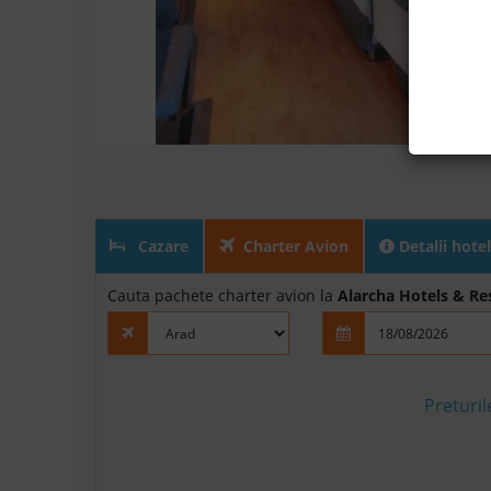
Cazare
Charter Avion
Detalii hotel
Cauta pachete charter avion la
Alarcha Hotels & Re
Preturi