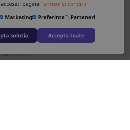
 accesati pagina
Termeni si conditii
L-S: 9-18
oteluri in Albena
Marketing
Preferinte
Parteneri
+40 376 444 888
oteluri in Bansko
office@travos.ro
pta solutia
Accepta toate
oteluri in Nisipurile de Aur
Abonare newsletter
oteluri in Atena
oteluri in Antalya
oteluri in Barcelona
estinatii in toata lumea
Autoritatea Nationala pentru turism
|
serviciile de calatorie asociate
u nr. 22412.