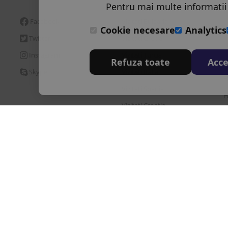
Pentru mai multe informatii
Facebook
Vizitati Bulgaria
H
Cookie necesare
Analytics
Twitter
Vizitati Grecia
H
Instagram
Vizitati Turcia
Refuza toate
Acce
H
Skype
Vizitati Italia
H
Vizitati Spania
H
Vizitati Croatia
H
D
re
Brevet de turism
Politia de frontiera
ANPC
Inrolare card 3D Secure
|
|
|
|
Ordonantei Guvernului nr. 2/2018 privind pachetele de servicii de calatorie si 
ulting Srl este operator de date cu caracter personal inregistrata la ANSPDCP c