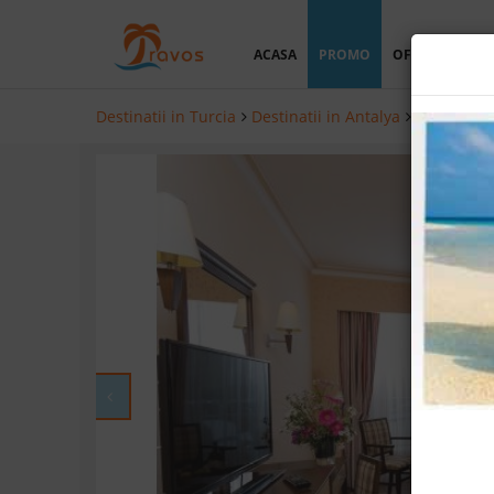
ACASA
PROMO
OFERTA PERSO
Destinatii in Turcia
Destinatii in Antalya
Hoteluri i