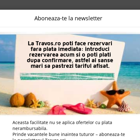
NALIZATA
DESTINATII
LOGIN
EURO
LANGUAGE
B2B
Aboneaza-te la newsletter
n Side
Hotel Fun & Sun Smart Hane Sun
La Travos.ro poti face rezervari
fara plata imediata: introduci
rezervarea acum si o poti plati
dupa confirmare, astfel ai sanse
mari sa pastrezi tariful afisat.
Aceasta facilitate nu se aplica ofertelor cu plata
nerambursabila.
Prinde vacantele bune inaintea tuturor – aboneaza-te