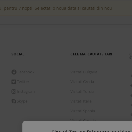
l pentru 7 nopti. Selectati o noua data si cautati din nou
SOCIAL
CELE MAI CAUTATE TARI
C
S
Facebook
Vizitati Bulgaria
H
Twitter
Vizitati Grecia
H
Instagram
Vizitati Turcia
H
Skype
Vizitati Italia
H
Vizitati Spania
H
Vizitati Croatia
H