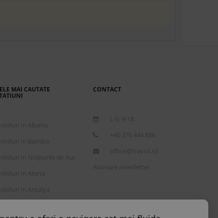
ELE MAI CAUTATE
CONTACT
TATIUNI
L-S: 9-18
oteluri in Albena
+40 376 444 888
oteluri in Bansko
office@travos.ro
oteluri in Nisipurile de Aur
Abonare newsletter
oteluri in Atena
oteluri in Antalya
oteluri in Barcelona