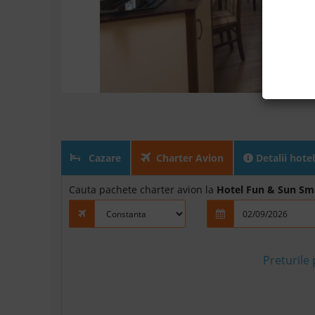
Cazare
Charter Avion
Detalii hotel
Cauta pachete charter avion la
Hotel Fun & Sun Sm
Preturile