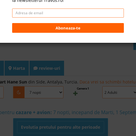
la newsletterul Travos.ro!
Aboneaza-te
Harta
review-uri
art Hane Sun
din Side, Antalya, Turcia.
Daca vrei sa schimbi hotelul
Camera 1
 pentru
cazare + avion:
7
nopti, incepand de Marti, 1 Septe
Evolutia pretului pentru alte perioade