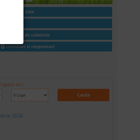
Hoteluri in Side
Articole
Conditii de calatorie
Intrebari si raspunsuri
 apasa aici.
Cauta
mbrie 2026