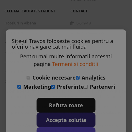
CELE MAI CAUTATE STATIUNI
CONTACT
Hoteluri in Albena
L-S: 9-18
Hoteluri in Bansko
+40 376 444 888
Site-ul Travos foloseste cookies pentru a
Hoteluri in Nisipurile de Aur
office@travos.ro
oferi o navigare cat mai fluida
Hoteluri in Atena
Abonare newsletter
Pentru mai multe informatii accesati
Hoteluri in Antalya
pagina
Termeni si conditii
Hoteluri in Barcelona
Cookie necesare
Analytics
Destinatii in toata lumea
Marketing
Preferinte
Parteneri
Licenta de turism
Polita de asigurare
Brevet de turism
Politia de
|
|
|
frontiera
ANPC
Inrolare card 3D Secure
Autoritatea Nationala
|
|
|
pentru turism
Refuza toate
Drepturi principale in temeiul Ordonantei Guvernului nr. 2/2018
privind pachetele de servicii de calatorie si serviciile de calatorie
asociate
Accepta solutia
Sunair Consulting Srl este operator de date cu caracter personal
inregistrata la ANSPDCP cu nr. 22412.