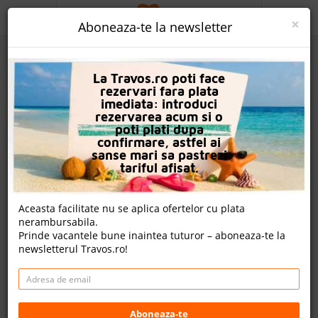
ACASA
×
Aboneaza-te la newsletter
PROMO
La Travos.ro poti face
CAUTA REZERVARE
rezervari fara plata
imediata: introduci
OFERTA PERSONALIZATA
rezervarea acum si o
poti plati dupa
DESPRE NOI
confirmare, astfel ai
sanse mari sa pastrezi
Riolavitas Resort & Spa
LOGIN
tariful afisat.
CAZARE
Aceasta facilitate nu se aplica ofertelor cu plata
14 review-uri , nota Travos: 8.8
nerambursabila.
CHARTER AVION
Prinde vacantele bune inaintea tuturor – aboneaza-te la
Side, Antalya, Turcia
newsletterul Travos.ro!
CAZARE + AUTOCAR
Boğaz Mevkii, No:35/1 - Sorgun/Manavgat, 07600 Side,
Turcia
CONTACT
Distanta fata de plaja: 400m
Cazare
LANGUAGE
Aboneaza-te