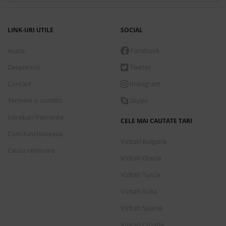
LINK-URI UTILE
SOCIAL
Acasa
Facebook
Despre noi
Twitter
Contact
Instagram
Termeni si conditii
Skype
Intrebari frecvente
CELE MAI CAUTATE TARI
Cum functioneaza
Vizitati Bulgaria
Cauta rezervare
Vizitati Grecia
Vizitati Turcia
Vizitati Italia
Vizitati Spania
Vizitati Croatia