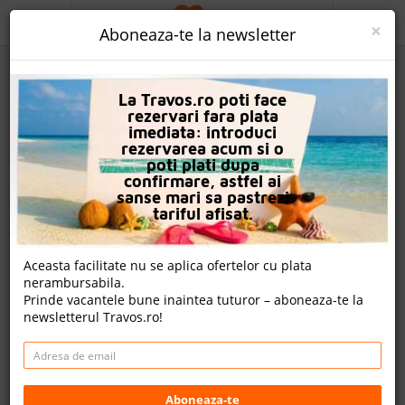
ACASA
×
Aboneaza-te la newsletter
PROMO
La Travos.ro poti face
CAUTA REZERVARE
rezervari fara plata
imediata: introduci
OFERTA PERSONALIZATA
rezervarea acum si o
poti plati dupa
DESPRE NOI
confirmare, astfel ai
sanse mari sa pastrezi
Selectum Family Resort Side
LOGIN
tariful afisat.
CAZARE
Aceasta facilitate nu se aplica ofertelor cu plata
6 review-uri , nota Travos: 9.3
nerambursabila.
CHARTER AVION
Prinde vacantele bune inaintea tuturor – aboneaza-te la
Side, Antalya, Turcia
newsletterul Travos.ro!
CAZARE + AUTOCAR
Kızılağaç Manavgat ANTALYA, 07600 Kizilagac, Turkey
Distanta fata de plaja: 50m
CONTACT
Cazare
LANGUAGE
Aboneaza-te