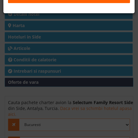
Charter avion
B2B
Detalii hotel
Harta
+40 376 444 888
Hoteluri in Side
LEI
EURO
Articole
Conditii de calatorie
Intrebari si raspunsuri
Oferte de vara
Cauta pachete charter avion la
Selectum Family Resort Side
din Side, Antalya, Turcia.
Daca vrei sa schimbi hotelul apasa
aici.