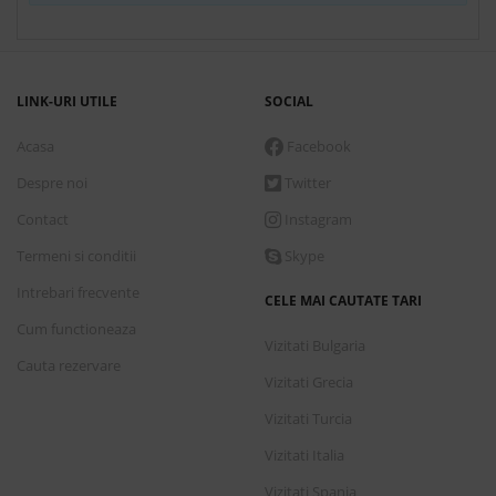
Conditii de plata
Detalii transport
LINK-URI UTILE
SOCIAL
Acasa
Facebook
Marti, 1 Septembrie 2026
7 nopti
cazare de
Despre noi
Twitter
2,382.00 €
Contact
Instagram
Rezerva
Termeni si conditii
Skype
Main building sea view - 1 x double
Intrebari frecvente
Ultra all inclusive
CELE MAI CAUTATE TARI
Cum functioneaza
Vizitati Bulgaria
Cauta rezervare
Conditii de plata
Vizitati Grecia
Detalii transport
Vizitati Turcia
Vizitati Italia
Marti, 1 Septembrie 2026
7 nopti
cazare de
Vizitati Spania