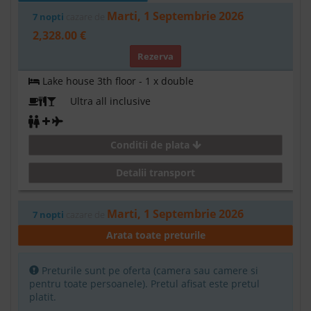
Marti, 1 Septembrie 2026
7 nopti
cazare de
2,328.00 €
Rezerva
Lake house 3th floor - 1 x double
Ultra all inclusive
Conditii de plata
Detalii transport
Marti, 1 Septembrie 2026
7 nopti
cazare de
2,328.00 €
Arata toate preturile
Rezerva
Preturile sunt pe oferta (camera sau camere si
Main building land view - 1 x double
pentru toate persoanele). Pretul afisat este pretul
platit.
Ultra all inclusive