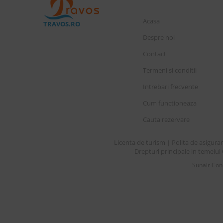
Acasa
TRAVOS.RO
Despre noi
Contact
Termeni si conditii
Intrebari frecvente
Cum functioneaza
Cauta rezervare
Licenta de turism
Polita de asigura
|
Drepturi principale in temeiul 
Sunair Cons