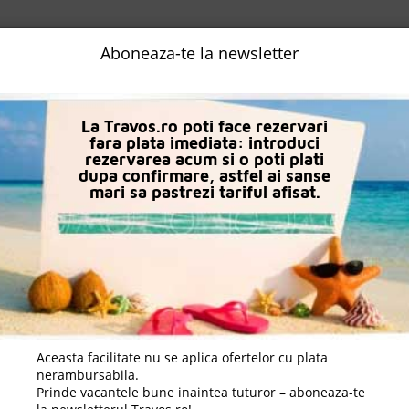
NALIZATA
DESTINATII
LOGIN
EURO
LANGUAGE
B2B
Aboneaza-te la newsletter
n Side
Hotel Selenium
La Travos.ro poti face rezervari
fara plata imediata: introduci
rezervarea acum si o poti plati
dupa confirmare, astfel ai sanse
mari sa pastrezi tariful afisat.
Aceasta facilitate nu se aplica ofertelor cu plata
nerambursabila.
Prinde vacantele bune inaintea tuturor – aboneaza-te