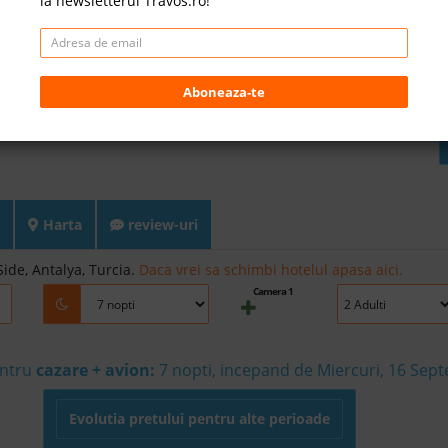
la newsletterul Travos.ro!
Aboneaza-te
Harta
review-uri
ide, Antalya, Turcia.
Daca vrei sa schimbi hotelul apasa aici.
Camera 1
entru
cazare + avion:
7
nopti, incepand de Miercuri, 16 Sep
Evolutia pretului pentru alte perioade