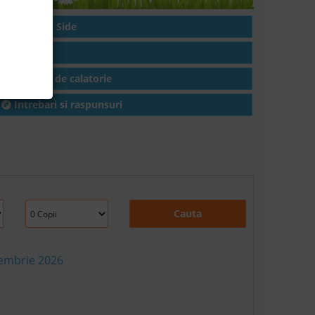
Hoteluri in Side
Articole
Conditii de calatorie
Intrebari si raspunsuri
Cauta
tembrie 2026