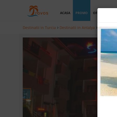
ACASA
PROMO
OFERTA PERSO
Destinatii in Turcia
Destinatii in Antalya
Hoteluri i