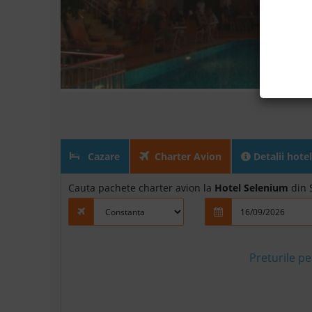
Cazare
Charter Avion
Detalii hotel
Cauta pachete charter avion la
Hotel Selenium
din S
Preturile p