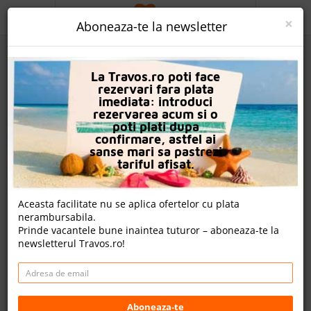
ACASA
×
Aboneaza-te la newsletter
PROMO
La Travos.ro poti face
CAUTA REZERVARE
rezervari fara plata
imediata: introduci
OFERTA PERSONALIZATA
rezervarea acum si o
poti plati dupa
DESPRE NOI
confirmare, astfel ai
sanse mari sa pastrezi
Rammos Hotel Bodrum
LOGIN
tariful afisat.
CAZARE
Aceasta facilitate nu se aplica ofertelor cu plata
nota Travos: 8.3
nerambursabila.
CHARTER AVION
Prinde vacantele bune inaintea tuturor – aboneaza-te la
Turgutreis, Bodrum, Turcia
newsletterul Travos.ro!
CAZARE + AUTOCAR
Gazi Mustafa Kemal Bulvarı No: 327 B Turgutreis /
Bodrum / Muğla, 48400 Bodrum, Turcia
CONTACT
Distanta fata de plaja: 50m
Cazare
LANGUAGE
Aboneaza-te