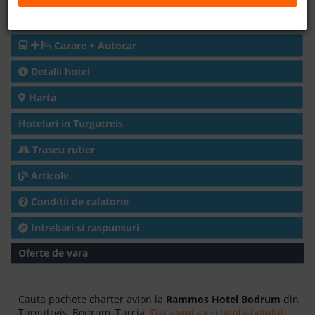
Charter avion
B2B
Cazare + Autocar
+40 376 444 888
Detalii hotel
Harta
LEI
EURO
Hoteluri in Turgutreis
Traseu rutier
Articole
Conditii de calatorie
Intrebari si raspunsuri
Oferte de vara
Cauta pachete charter avion la
Rammos Hotel Bodrum
din
Turgutreis, Bodrum, Turcia.
Daca vrei sa schimbi hotelul