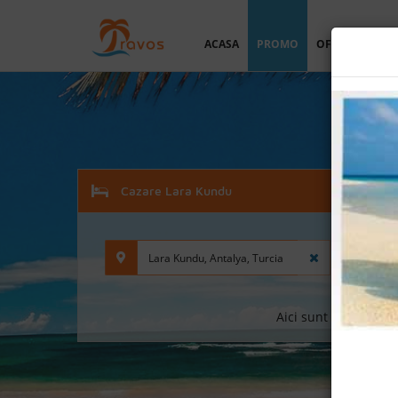
ACASA
PROMO
OFERTA PERSO
Cazare Lara Kundu
Aici sunt afisate doa