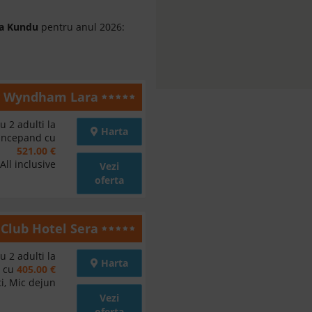
ra Kundu
pentru anul 2026:
y Wyndham Lara
u 2 adulti la
Harta
incepand cu
521.00 €
All inclusive
Vezi
oferta
Club Hotel Sera
u 2 adulti la
Harta
d cu
405.00 €
i, Mic dejun
Vezi
oferta