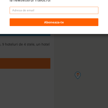
la newsletterul Travos.ro!
Oferte Cazare - Lara Kundu, Antalya, Turcia 2027
Aboneaza-te
 9 hoteluri de 4 stele, un hotel