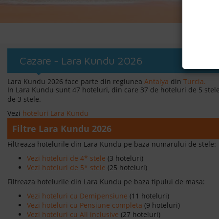
Cazare - Lara Kundu 2026
Lara Kundu 2026 face parte din regiunea
Antalya
din
Turcia.
In Lara Kundu sunt 47 hoteluri, din care 37 de hoteluri de 5 stele,
de 3 stele.
Vezi
hoteluri Lara Kundu
Filtre Lara Kundu 2026
Filtreaza hotelurile din Lara Kundu pe baza numarului de stele:
Vezi hoteluri de 4* stele
(3 hoteluri)
Vezi hoteluri de 5* stele
(25 hoteluri)
Filtreaza hotelurile din Lara Kundu pe baza tipului de masa:
Vezi hoteluri cu Demipensiune
(11 hoteluri)
Vezi hoteluri cu Pensiune completa
(9 hoteluri)
Vezi hoteluri cu All inclusive
(27 hoteluri)