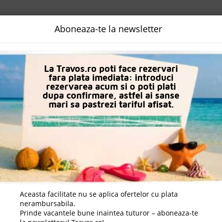
NALIZATA
DESTINATII
LOGIN
EURO
LANGUAGE
B2B
Aboneaza-te la newsletter
La Travos.ro poti face rezervari
fara plata imediata: introduci
rezervarea acum si o poti plati
dupa confirmare, astfel ai sanse
mari sa pastrezi tariful afisat.
Daca doresti sa cauti
cazare +
avion apasa aici!
r hoteluri din
Lara Kundu, Antalya, Turcia
.
Daca doresti sa cauti in
Aceasta facilitate nu se aplica ofertelor cu plata
nerambursabila.
Prinde vacantele bune inaintea tuturor – aboneaza-te