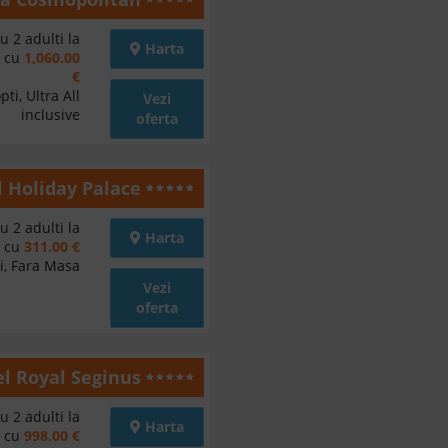
u 2 adulti la
Harta
d cu
1,060.00
€
ti, Ultra All
Vezi
inclusive
oferta
l Holiday Palace
u 2 adulti la
Harta
d cu
311.00 €
i, Fara Masa
Vezi
oferta
l Royal Seginus
u 2 adulti la
Harta
d cu
998.00 €