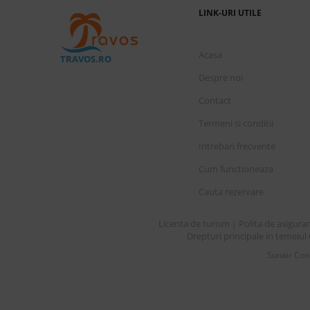
LINK-URI UTILE
Acasa
TRAVOS.RO
Despre noi
Contact
Termeni si conditii
Intrebari frecvente
Cum functioneaza
Cauta rezervare
Licenta de turism
Polita de asigura
|
Drepturi principale in temeiul 
Sunair Cons