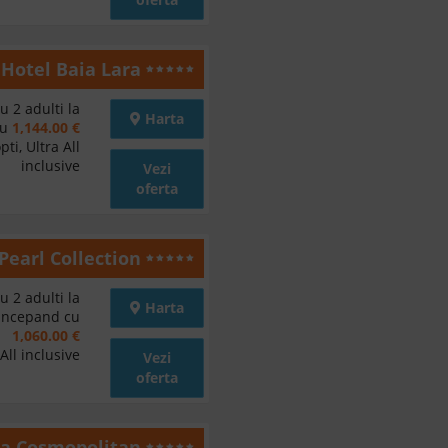
Hotel Baia Lara
u 2 adulti la
Harta
cu
1,144.00 €
ti, Ultra All
inclusive
Vezi
oferta
 Pearl Collection
u 2 adulti la
Harta
 incepand cu
1,060.00 €
All inclusive
Vezi
oferta
na Cosmopolitan