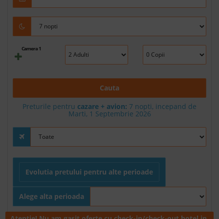
Camera 1
Cauta
Preturile pentru
cazare + avion:
7
nopti, incepand de
Marti, 1 Septembrie 2026
Evolutia pretului pentru alte perioade
Alege alta perioada
Atentie! Nu am gasit oferte cu check-in/check-out hotel in