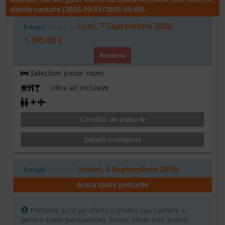
datele cautate (2026-09-01/2026-09-08).
Luni, 7 Septembrie 2026
5 nopti
cazare de
1,195.00 €
Rezerva
Selectum junior room
Ultra all inclusive
Conditii de plata
Detalii transport
Vineri, 4 Septembrie 2026
5 nopti
cazare de
1,200.00 €
Arata toate preturile
Rezerva
Preturile sunt pe oferta (camera sau camere si
Selectum junior room
pentru toate persoanele). Pretul afisat este pretul