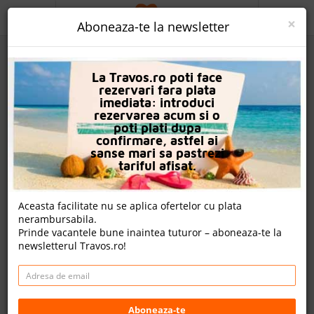
ACASA
×
Aboneaza-te la newsletter
PROMO
La Travos.ro poti face
CAUTA REZERVARE
rezervari fara plata
imediata: introduci
OFERTA PERSONALIZATA
rezervarea acum si o
poti plati dupa
DESPRE NOI
confirmare, astfel ai
sanse mari sa pastrezi
Hotel La Benata
LOGIN
tariful afisat.
CAZARE
Aceasta facilitate nu se aplica ofertelor cu plata
Un review , nota Travos: 9.8
nerambursabila.
CHARTER AVION
Prinde vacantele bune inaintea tuturor – aboneaza-te la
Side, Antalya, Turcia
newsletterul Travos.ro!
CAZARE + AUTOCAR
Örenşehir Köyü Yolu 578/1, 07600 Manavgat, Turcia
Distanta fata de plaja: 50m
CONTACT
Cazare
LANGUAGE
Aboneaza-te