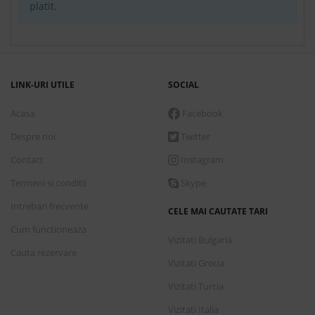
platit.
Ultra all inclusive
Conditii de plata
Detalii transport
LINK-URI UTILE
SOCIAL
Acasa
Facebook
Luni, 7 Septembrie 2026
5 nopti
cazare de
Despre noi
Twitter
1,218.00 €
Contact
Instagram
Rezerva
Termeni si conditii
Skype
Selectum room
Intrebari frecvente
Ultra all inclusive
CELE MAI CAUTATE TARI
Cum functioneaza
Vizitati Bulgaria
Cauta rezervare
Conditii de plata
Vizitati Grecia
Detalii transport
Vizitati Turcia
Vizitati Italia