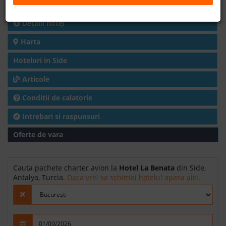
Charter avion
B2B
Detalii hotel
Harta
+40 376 444 888
Hoteluri in Side
LEI
EURO
Articole
Conditii de calatorie
Intrebari si raspunsuri
Oferte de vara
Cauta pachete charter avion la
Hotel La Benata
din Side,
Antalya, Turcia.
Daca vrei sa schimbi hotelul apasa aici.