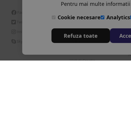
Pentru mai multe informatii
Facebook
Vizitati Bulgaria
H
Cookie necesare
Analytics
Twitter
Vizitati Grecia
H
Instagram
Vizitati Turcia
Refuza toate
Acce
H
Skype
Vizitati Italia
H
Vizitati Spania
H
Vizitati Croatia
H
D
re
Brevet de turism
Politia de frontiera
ANPC
Inrolare card 3D Secure
|
|
|
|
Ordonantei Guvernului nr. 2/2018 privind pachetele de servicii de calatorie si 
ulting Srl este operator de date cu caracter personal inregistrata la ANSPDCP c