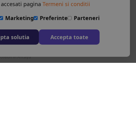
 accesati pagina
Termeni si conditii
L-S: 9-18
oteluri in Albena
Marketing
Preferinte
Parteneri
+40 376 444 888
oteluri in Bansko
office@travos.ro
pta solutia
Accepta toate
oteluri in Nisipurile de Aur
Abonare newsletter
oteluri in Atena
oteluri in Antalya
oteluri in Barcelona
estinatii in toata lumea
Autoritatea Nationala pentru turism
|
serviciile de calatorie asociate
u nr. 22412.