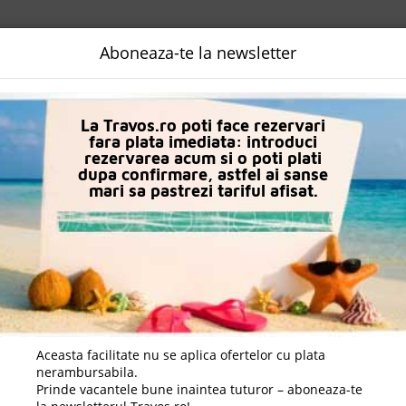
NALIZATA
DESTINATII
LOGIN
EURO
LANGUAGE
B2B
Aboneaza-te la newsletter
n Side
Sunis Kumkoy Beach Resort & Spa
La Travos.ro poti face rezervari
fara plata imediata: introduci
rezervarea acum si o poti plati
dupa confirmare, astfel ai sanse
mari sa pastrezi tariful afisat.
Aceasta facilitate nu se aplica ofertelor cu plata
nerambursabila.
Prinde vacantele bune inaintea tuturor – aboneaza-te