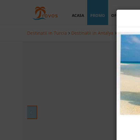
ACASA
PROMO
OFERTA PERSO
Destinatii in Turcia
Destinatii in Antalya
Hoteluri i