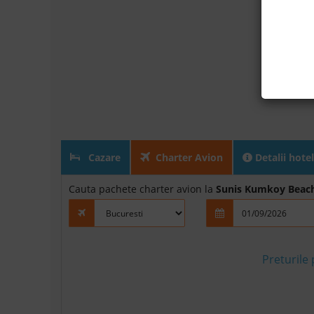
Cazare
Charter Avion
Detalii hotel
Cauta pachete charter avion la
Sunis Kumkoy Beach
Preturile