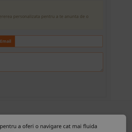
cererea personalizata pentru a te anunta de o
Email
pentru a oferi o navigare cat mai fluida
ELE MAI CAUTATE
CONTACT
TATIUNI