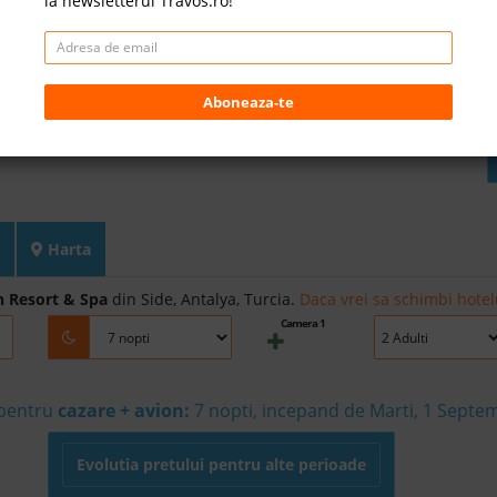
la newsletterul Travos.ro!
Aboneaza-te
Harta
 Resort & Spa
din Side, Antalya, Turcia.
Daca vrei sa schimbi hotel
Camera 1
 pentru
cazare + avion:
7
nopti, incepand de Marti, 1 Septe
Evolutia pretului pentru alte perioade