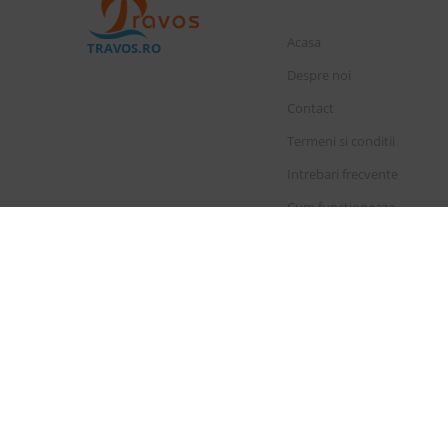
Acasa
TRAVOS.RO
Despre noi
Contact
Termeni si conditii
Intrebari frecvente
Cum functioneaza
Cauta rezervare
Licenta de turism
Polita de asigura
|
Drepturi principale in temeiul 
Sunair Cons