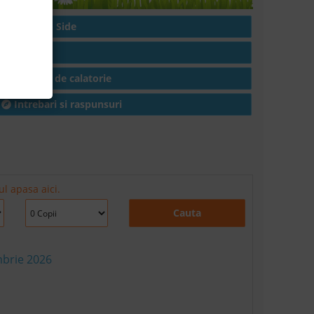
Hoteluri in Side
Articole
Conditii de calatorie
Intrebari si raspunsuri
ul apasa aici.
Cauta
mbrie 2026