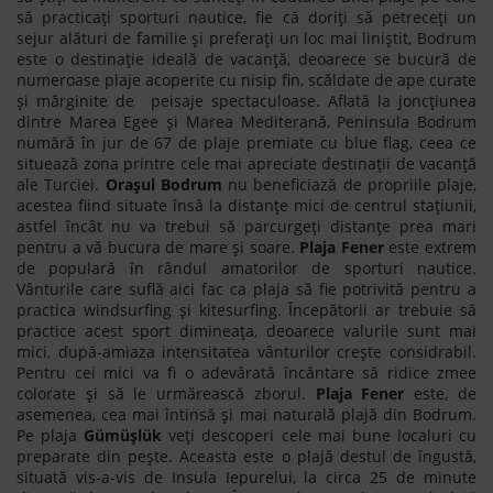
să practicați sporturi nautice, fie că doriți să petreceți un
sejur alături de familie și preferați un loc mai liniștit, Bodrum
este o destinație ideală de vacanță, deoarece se bucură de
numeroase plaje acoperite cu nisip fin, scăldate de ape curate
și mărginite de peisaje spectaculoase. Aflată la joncțiunea
dintre Marea Egee și Marea Mediterană, Peninsula Bodrum
numără în jur de 67 de plaje premiate cu blue flag, ceea ce
situează zona printre cele mai apreciate destinații de vacanță
ale Turciei.
Orașul Bodrum
nu beneficiază de propriile plaje,
acestea fiind situate însă la distanțe mici de centrul stațiunii,
astfel încât nu va trebui să parcurgeți distanțe prea mari
pentru a vă bucura de mare și soare.
Plaja Fener
este extrem
de populară în rândul amatorilor de sporturi nautice.
Vânturile care suflă aici fac ca plaja să fie potrivită pentru a
practica windsurfing și kitesurfing. Începătorii ar trebuie să
practice acest sport dimineața, deoarece valurile sunt mai
mici, după-amiaza intensitatea vânturilor crește considrabil.
Pentru cei mici va fi o adevărată încântare să ridice zmee
colorate și să le urmărească zborul.
Plaja Fener
este, de
asemenea, cea mai întinsă și mai naturală plajă din Bodrum.
Pe plaja
Gümüșlük
veți descoperi cele mai bune localuri cu
preparate din pește. Aceasta este o plajă destul de îngustă,
situată vis-a-vis de Insula Iepurelui, la circa 25 de minute