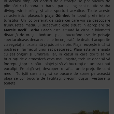
În același timp, cei dornici de distracție se pot bucura de
plimbări cu banana, cu barca, parasailing, schi nautic, scuba
diving, windsurfing și alte sporturi acvatice. Toate aceste
caracteristici plasează
plaja Gümbet
în topul preferințelor
turiștilor. Un loc preferat de către cei care vor să descopere
frumusețea mediului subacvatic este situat în apropiere de
Marele Recif
.
Torba Beach
este situată la circa 7 kilometri
distanță de orașul Bodrum, plaja bucurându-se de peisaje
spectaculoase, deoarece este înconjurată de dealuri acoperite
cu vegetația luxuriantă și păduri de pin. Plaja reușește încă să
păstreze farmecul unui sat pescăresc. Plaja este amenajată
cu șezlonguri și umbrele, iar, în cazul în care doriți să vă
bucurați de o atmosferă ceva mai liniștită, trebuie doar să vă
îndreptați spre capătul plajei și să vă bucurați de umbra unui
eucalipt. Pe plajă veți descoperi o cafea, unde prețurile sunt
medii. Turiștii care aleg să se bucure de soare pe această
plajă se vor bucura de facilități, precum dușuri, vestiare și
toalete.