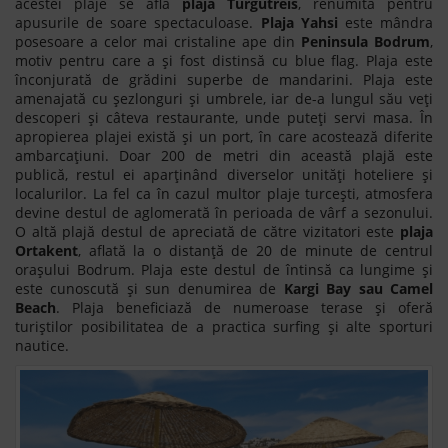
acestei plaje se află
plaja Turgutreis
, renumită pentru
apusurile de soare spectaculoase.
Plaja Yahsi
este mândra
posesoare a celor mai cristaline ape din
Peninsula Bodrum
,
motiv pentru care a și fost distinsă cu blue flag. Plaja este
înconjurată de grădini superbe de mandarini. Plaja este
amenajată cu șezlonguri și umbrele, iar de-a lungul său veți
descoperi și câteva restaurante, unde puteți servi masa. În
apropierea plajei există și un port, în care acostează diferite
ambarcațiuni. Doar 200 de metri din această plajă este
publică, restul ei aparținând diverselor unități hoteliere și
localurilor. La fel ca în cazul multor plaje turcești, atmosfera
devine destul de aglomerată în perioada de vârf a sezonului.
O altă plajă destul de apreciată de către vizitatori este
plaja
Ortakent
, aflată la o distanță de 20 de minute de centrul
orașului Bodrum. Plaja este destul de întinsă ca lungime și
este cunoscută și sun denumirea de
Kargi Bay sau Camel
Beach
. Plaja beneficiază de numeroase terase și oferă
turiștilor posibilitatea de a practica surfing și alte sporturi
nautice.