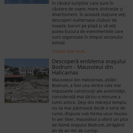
în rândul turiștilor care sunt în
căutare de soare, mare, distracție și
divertisment. În această stațiune veți
descoperi numeroase cluburi de
noapte, baruri pe plajă și vă veți
putea bucura de evenimentele care
sunt organizate în timpul sezonului
estival.
Citeste mai mult.
Descoperă emblema orașului
Bodrum - Mausoleul din
Halicarnas
Mausoleul din Halicarnas, astăzi
Bodrum, a fost una dintre cele mai
impozante construcții ale antichității,
considerată mai târziu o minune a
lumii antice. Deși din mărețul templu
nu se mai păstrează decât o serie de
ruine, dispuse sub forma unui muzeu
în aer liber, mausoleul a oferit un plus
de faimă orașului Bodrum, atrăgând
an de an mii de curioși.