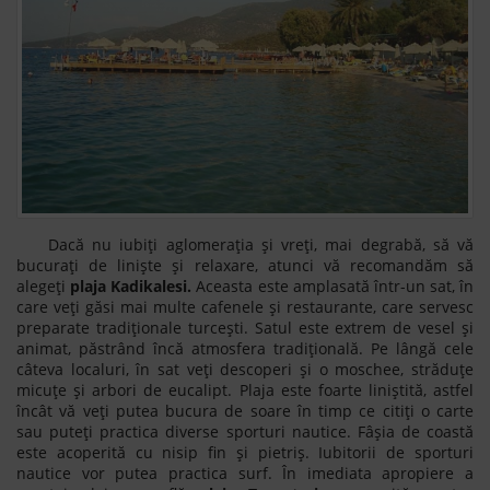
Dacă nu iubiți aglomerația și vreți, mai degrabă, să vă
bucurați de liniște și relaxare, atunci vă recomandăm să
alegeți
plaja Kadikalesi.
Aceasta este amplasată într-un sat, în
care veți găsi mai multe cafenele și restaurante, care servesc
preparate tradiționale turcești. Satul este extrem de vesel și
animat, păstrând încă atmosfera tradițională. Pe lângă cele
câteva localuri, în sat veți descoperi și o moschee, străduțe
micuțe și arbori de eucalipt. Plaja este foarte liniștită, astfel
încât vă veți putea bucura de soare în timp ce citiți o carte
sau puteți practica diverse sporturi nautice. Fâșia de coastă
este acoperită cu nisip fin și pietriș. Iubitorii de sporturi
nautice vor putea practica surf. În imediata apropiere a