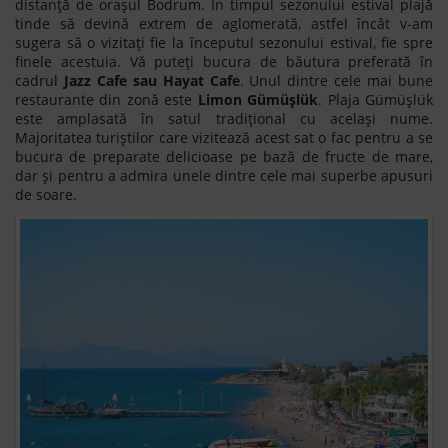
distanță de orașul Bodrum. În timpul sezonului estival plajă
tinde să devină extrem de aglomerată, astfel încât v-am
sugera să o vizitați fie la începutul sezonului estival, fie spre
finele acestuia. Vă puteți bucura de băutura preferată în
cadrul
Jazz Cafe sau Hayat Cafe
. Unul dintre cele mai bune
restaurante din zonă este
Limon Gümüșlük
. Plaja Gümüșlük
este amplasată în satul tradițional cu același nume.
Majoritatea turiștilor care vizitează acest sat o fac pentru a se
bucura de preparate delicioase pe bază de fructe de mare,
dar și pentru a admira unele dintre cele mai superbe apusuri
de soare.