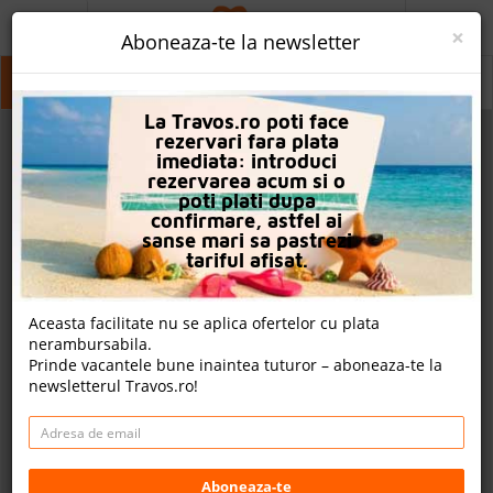
ACASA
×
Aboneaza-te la newsletter
PROMO
Bodrum
Bodrum
Bodrum
La Travos.ro poti face
CAUTA REZERVARE
rezervari fara plata
imediata: introduci
OFERTA PERSONALIZATA
rezervarea acum si o
poti plati dupa
DESPRE NOI
confirmare, astfel ai
sanse mari sa pastrezi
LOGIN
tariful afisat.
CAZARE
Aceasta facilitate nu se aplica ofertelor cu plata
nerambursabila.
CHARTER AVION
Prinde vacantele bune inaintea tuturor – aboneaza-te la
newsletterul Travos.ro!
CAZARE + AUTOCAR
2
CONTACT
Cauta
LANGUAGE
Aboneaza-te