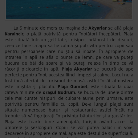
La 5 minute de mers cu mașina de
Akyarlar
se află plaja
Karaincir
, o plajă potrivită pentru înotători începători. Plaja
este situată într-un golf lat și nisipos, adăpostit de dealuri,
ceea ce face ca apa să fie calmă și potrivită pentru copii sau
pentru persoanele care nu știu să înoate. În apropiere de
intrarea în apă se află o punte de lemn, pe care vă puteți
bucura de băi de soare și vă puteți relaxa în timp ce vă
răcoriți picioarele în apă.
Plaja Akyarlar
se bucură de ape
perfecte pentru înot, acestea fiind limpezi și calme. Locul nu a
fost încă afectat de turismul de masă, astfel încât atmosfera
este liniștită și plăcută.
Plaja Gümbet
, este situată la doar
câteva minute de
orașul Bodrum
, se bucură de unele dintre
cele mai curate nisipuri, de culoare aurie, prin urmare, este
potrivită pentru familiile cu copii. De-a lungul plajei sunt
situate numeroase baruri și restaurante, astfel încât nu
trebuie să vă îngrijorați în privința băuturilor și a gustărilor.
Plaja este foarte bine amenajată, turiștii având acces la
umbrele și șezlonguri. Copiii se vor putea bălăcii în voie,
deoarece în apropiere de mal, apa este destul de superficială.