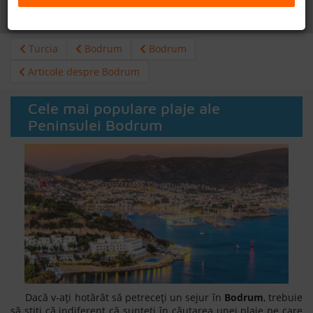
Daca doresti sa cauti
cazare +
avion apasa aici!
B2B
Turcia
Bodrum
Bodrum
+40 376 444 888
Articole despre Bodrum
LEI
EURO
Cele mai populare plaje ale
Peninsulei Bodrum
Dacă v-ați hotărât să petreceți un sejur în
Bodrum
, trebuie
să știți că indiferent că sunteți în căutarea unei plaje pe care