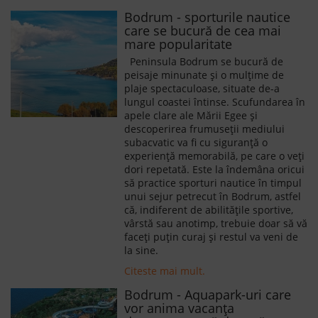
Bodrum - sporturile nautice
care se bucură de cea mai
mare popularitate
Peninsula Bodrum se bucură de
peisaje minunate și o mulțime de
plaje spectaculoase, situate de-a
lungul coastei întinse. Scufundarea în
apele clare ale Mării Egee și
descoperirea frumuseții mediului
subacvatic va fi cu siguranță o
experiență memorabilă, pe care o veți
dori repetată. Este la îndemâna oricui
să practice sporturi nautice în timpul
unui sejur petrecut în Bodrum, astfel
că, indiferent de abilitățile sportive,
vârstă sau anotimp, trebuie doar să vă
faceți puțin curaj și restul va veni de
la sine.
Citeste mai mult.
Bodrum - Aquapark-uri care
vor anima vacanța