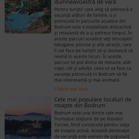
dumneavoastră de vară
Pentru turiștii care aleg să petreacă o
vacanță alături de familie, o zi
petrecută în parcurile acvatice din
Bodrum este o modalitate distractivă
și relaxantă de a-și petrece timpul. În
aceste parcuri acvatice veți descoperi
tobogane, piscine și alte atracții, care
îi vor face pe turiștii să-și dorească să
revină în aceste locuri. În aceste
parcuri se pot distra de minune, atât
copii, cât și adulții, ceea ce va face ca
vacanța petrecută în Bodrum să fie
mai interesantă și mai animată.
Citeste mai mult.
Cele mai populare localuri de
noapte din Bodrum
Bodrum este una dintre cele mai
frumoase stațiunii de pe litoralul
Turciei, fiind cunoscută pentru viața
de noapte activă. Această destinație
de vacanță este extrem de populară