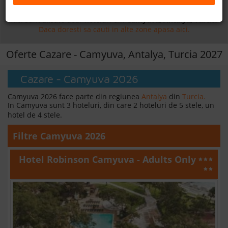
Daca doresti sa cauti
cazare +
avion apasa aici!
B2B
Aici sunt afisate doar hoteluri din
Camyuva, Antalya, Turcia
.
Daca doresti sa cauti in alte zone apasa aici.
+40 376 444 888
Oferte Cazare - Camyuva, Antalya, Turcia 2027
LEI
EURO
Cazare - Camyuva 2026
Camyuva 2026 face parte din regiunea
Antalya
din
Turcia.
In Camyuva sunt 3 hoteluri, din care 2 hoteluri de 5 stele, un
hotel de 4 stele.
Filtre Camyuva 2026
Hotel Robinson Camyuva - Adults Only