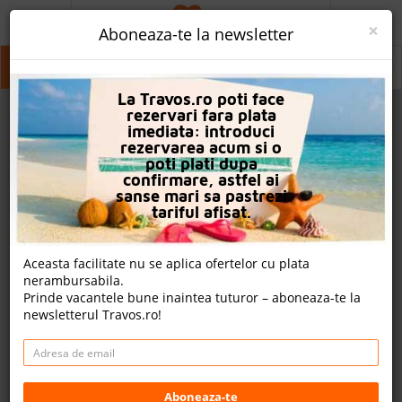
ACASA
×
Aboneaza-te la newsletter
PROMO
Camyuva
Camyuva
La Travos.ro poti face
CAUTA REZERVARE
rezervari fara plata
imediata: introduci
OFERTA PERSONALIZATA
rezervarea acum si o
poti plati dupa
DESPRE NOI
confirmare, astfel ai
sanse mari sa pastrezi
LOGIN
tariful afisat.
CAZARE
Aceasta facilitate nu se aplica ofertelor cu plata
nerambursabila.
CHARTER AVION
Prinde vacantele bune inaintea tuturor – aboneaza-te la
newsletterul Travos.ro!
CAZARE + AUTOCAR
2
CONTACT
Cauta
LANGUAGE
Aboneaza-te