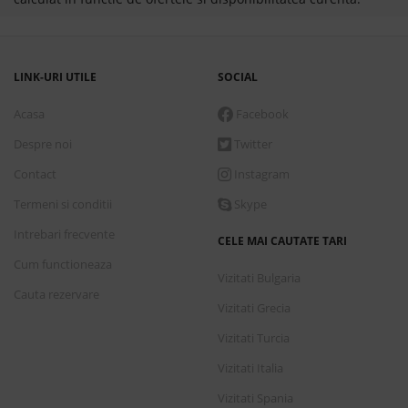
LINK-URI UTILE
SOCIAL
Acasa
Facebook
Despre noi
Twitter
Contact
Instagram
Termeni si conditii
Skype
Intrebari frecvente
CELE MAI CAUTATE TARI
Cum functioneaza
Vizitati Bulgaria
Cauta rezervare
Vizitati Grecia
Vizitati Turcia
Vizitati Italia
Vizitati Spania