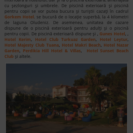
cu șezlonguri și umbrele. De piscină exterioară și piscină
pentru copii se vor putea bucura și turiștii cazați în cadrul
Gorkem Hotel
.
se bucură de o locație superbă, la 4 kilometri
de laguna Oludeniz. De asemenea, unitatea de cazare
dispune de o piscină exterioară pentru adulți și o piscină
pentru copii. De piscină exterioară dispune și
,
Gunes Hotel
, ,
Hotel Kerim
,
Hotel Club Turkuaz Garden
,
Hotel Leytur
,
Hotel Majesty Club Tuana
,
Hotel Makri Beach
,
Hotel Nazar
Garden
,
Perdikia Hill Hotel & Villas
,
Hotel Sunset Beach
Club
și altele.