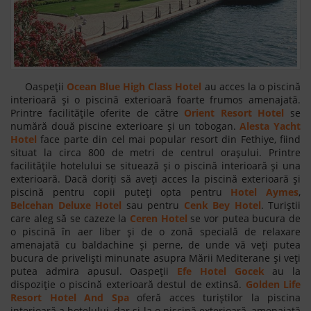
Oaspeții
Ocean Blue High Class Hotel
au acces la o piscină
interioară și o piscină exterioară foarte frumos amenajată.
Printre facilitățile oferite de către
Orient Resort Hotel
se
numără două piscine exterioare și un tobogan.
Alesta Yacht
Hotel
face parte din cel mai popular resort din Fethiye, fiind
situat la circa 800 de metri de centrul orașului. Printre
facilitățile hotelului se situează și o piscină interioară și una
exterioară. Dacă doriți să aveți acces la piscină exterioară și
piscină pentru copii puteți opta pentru
Hotel Aymes
,
Belcehan Deluxe Hotel
sau pentru
Cenk Bey Hotel
. Turiștii
care aleg să se cazeze la
Ceren Hotel
se vor putea bucura de
o piscină în aer liber și de o zonă specială de relaxare
amenajată cu baldachine și perne, de unde vă veți putea
bucura de priveliști minunate asupra Mării Mediterane și veți
putea admira apusul. Oaspeții
Efe Hotel Gocek
au la
dispoziție o piscină exterioară destul de extinsă.
Golden Life
Resort Hotel And Spa
oferă acces turiștilor la piscina
interioară a hotelului, dar și la o piscină exterioară, amenajată