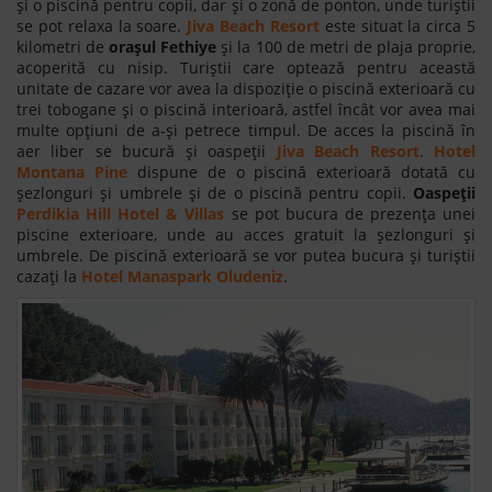
și o piscină pentru copii, dar și o zonă de ponton, unde turiștii
se pot relaxa la soare.
Jiva Beach Resort
este situat la circa 5
kilometri de
orașul Fethiye
și la 100 de metri de plaja proprie,
acoperită cu nisip. Turiștii care optează pentru această
unitate de cazare vor avea la dispoziție o piscină exterioară cu
trei tobogane și o piscină interioară, astfel încât vor avea mai
multe opțiuni de a-și petrece timpul. De acces la piscină în
aer liber se bucură și oaspeții
Jiva Beach Resort
.
Hotel
Montana Pine
dispune de o piscină exterioară dotată cu
șezlonguri și umbrele și de o piscină pentru copii.
Oaspeții
Perdikia Hill Hotel & Villas
se pot bucura de prezența unei
piscine exterioare, unde au acces gratuit la șezlonguri și
umbrele. De piscină exterioară se vor putea bucura și turiștii
cazați la
Hotel Manaspark Oludeniz
.