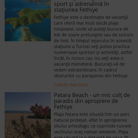
sport și adrenalină în
stațiunea Fethiye
Fethiye este o destinație de vacanță
care oferă mai mult decât plaje
nisipoase, unde vă puteți bucura de
băi de soare prelungite sau de sesiuni
de înot. În timpul sejurului în această
stațiune a Turciei veți putea practica
numeroase sporturi și activități, astfel
încât, în niciun caz, nu veți avea o
vacanță monotonă. Bucurați-vă de
vederi extraordinare, în cadrul
zborurilor cu parapanta din Fethiye.
Citeste mai mult.
Patara Beach - un mic colț de
paradis din apropiere de
Fethiye
Plaja Patara este situată într-un parc
natural protejat, aflat în apropierea
sitului arheologic ce cuprinde ruinele
vechiului oraș roman omonim. Plaja
este situată la o distanță de circa 75