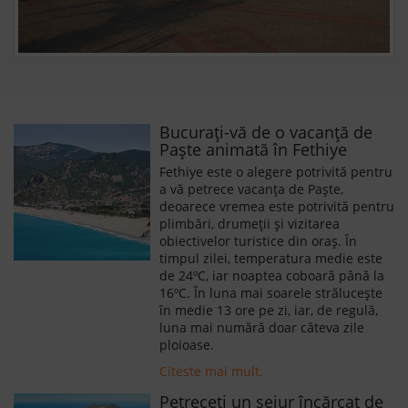
Bucurați-vă de o vacanță de
Paște animată în Fethiye
Fethiye este o alegere potrivită pentru
a vă petrece vacanța de Paște,
deoarece vremea este potrivită pentru
plimbări, drumeții și vizitarea
obiectivelor turistice din oraș. În
timpul zilei, temperatura medie este
de 24ºC, iar noaptea coboară până la
16ºC. În luna mai soarele strălucește
în medie 13 ore pe zi, iar, de regulă,
luna mai numără doar câteva zile
ploioase.
Citeste mai mult.
Petreceți un sejur încărcat de