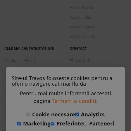
Vizitati Turcia
Vizitati Italia
Vizitati Spania
Vizitati Croatia
CELE MAI CAUTATE STATIUNI
CONTACT
Hoteluri in Albena
L-S: 9-18
Hoteluri in Bansko
+40 376 444 888
Site-ul Travos foloseste cookies pentru a
Hoteluri in Nisipurile de Aur
office@travos.ro
oferi o navigare cat mai fluida
Hoteluri in Atena
Abonare newsletter
Pentru mai multe informatii accesati
Hoteluri in Antalya
pagina
Termeni si conditii
Hoteluri in Barcelona
Cookie necesare
Analytics
Destinatii in toata lumea
Marketing
Preferinte
Parteneri
Licenta de turism
Polita de asigurare
Brevet de turism
Politia de
|
|
|