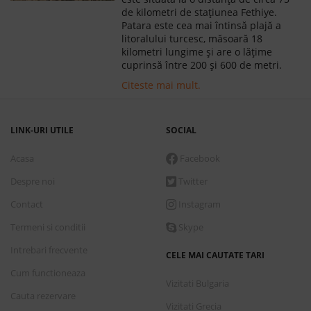
de kilometri de stațiunea Fethiye.
Patara este cea mai întinsă plajă a
litoralului turcesc, măsoară 18
kilometri lungime și are o lățime
cuprinsă între 200 și 600 de metri.
Citeste mai mult.
LINK-URI UTILE
SOCIAL
Acasa
Facebook
Despre noi
Twitter
Contact
Instagram
Termeni si conditii
Skype
Intrebari frecvente
CELE MAI CAUTATE TARI
Cum functioneaza
Vizitati Bulgaria
Cauta rezervare
Vizitati Grecia