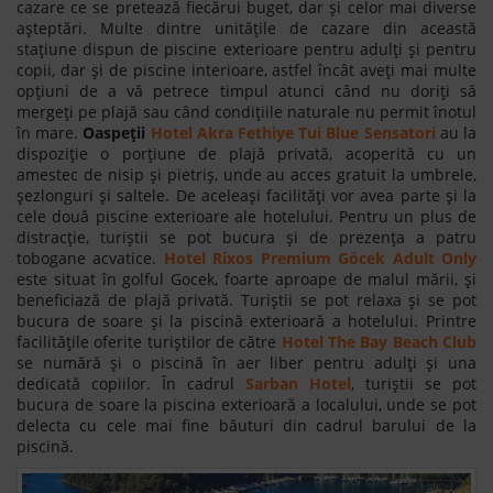
cazare ce se pretează fiecărui buget, dar și celor mai diverse
așteptări. Multe dintre unitățile de cazare din această
stațiune dispun de piscine exterioare pentru adulți și pentru
copii, dar și de piscine interioare, astfel încât aveți mai multe
opțiuni de a vă petrece timpul atunci când nu doriți să
mergeți pe plajă sau când condițiile naturale nu permit înotul
în mare.
Oaspeții
Hotel Akra Fethiye Tui Blue Sensatori
au la
dispoziție o porțiune de plajă privată, acoperită cu un
amestec de nisip și pietriș, unde au acces gratuit la umbrele,
șezlonguri și saltele. De aceleași facilități vor avea parte și la
cele două piscine exterioare ale hotelului. Pentru un plus de
distracție, turiștii se pot bucura și de prezența a patru
tobogane acvatice.
Hotel Rixos Premium Göcek Adult Only
este situat în golful Gocek, foarte aproape de malul mării, și
beneficiază de plajă privată. Turiștii se pot relaxa și se pot
bucura de soare și la piscină exterioară a hotelului. Printre
facilitățile oferite turiștilor de către
Hotel The Bay Beach Club
se numără și o piscină în aer liber pentru adulți și una
dedicată copiilor. În cadrul
Sarban Hotel
, turiștii se pot
bucura de soare la piscina exterioară a localului, unde se pot
delecta cu cele mai fine băuturi din cadrul barului de la
piscină.