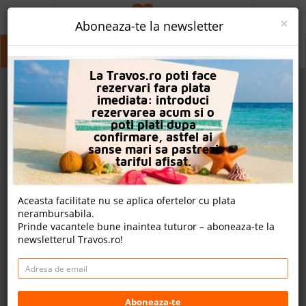
ACASA
×
Aboneaza-te la newsletter
PROMO
Mugla
Mugla
Mugla
La Travos.ro poti face
CAUTA REZERVARE
rezervari fara plata
imediata: introduci
OFERTA PERSONALIZATA
rezervarea acum si o
poti plati dupa
DESPRE NOI
confirmare, astfel ai
sanse mari sa pastrezi
LOGIN
tariful afisat.
CAZARE
Aceasta facilitate nu se aplica ofertelor cu plata
nerambursabila.
CHARTER AVION
Prinde vacantele bune inaintea tuturor – aboneaza-te la
newsletterul Travos.ro!
CAZARE + AUTOCAR
2
CONTACT
Cauta
LANGUAGE
Aboneaza-te