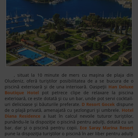
, situat la 10 minute de mers cu mașina de plaja din
Oludeniz, oferă turiștilor posibilitatea de a se bucura de o
piscină exterioară și de una interioară. Oaspeții
Han Deluxe
Boutique Hotel
pot petrece clipe de relaxare la piscina
exterioară, ce este dotată și cu un bar, unde pot servi cocktail-
uri delicioase și băuturile preferate.
D Resort Gocek
dispune
de o plajă privată, amenajată cu șezlonguri și umbrele.
Hotel
Diana Residence
a luat în calcul nevoile tuturor turiștilor,
punându-le la dispoziție o piscină pentru adulți, dotată cu un
bar, dar și o piscină pentru copii.
Ece Saray Marina Resort
pune la dispoziția turiștilor o piscină în aer liber pentru adulți