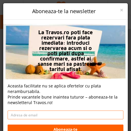
ACASA
×
Aboneaza-te la newsletter
PROMO
Turgutreis
Turgutreis
Turgutreis
La Travos.ro poti face
CAUTA REZERVARE
rezervari fara plata
imediata: introduci
OFERTA PERSONALIZATA
rezervarea acum si o
poti plati dupa
DESPRE NOI
confirmare, astfel ai
sanse mari sa pastrezi
LOGIN
tariful afisat.
CAZARE
Aceasta facilitate nu se aplica ofertelor cu plata
nerambursabila.
CHARTER AVION
Prinde vacantele bune inaintea tuturor – aboneaza-te la
newsletterul Travos.ro!
CAZARE + AUTOCAR
2
CONTACT
Cauta
LANGUAGE
Aboneaza-te