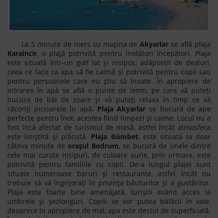
La 5 minute de mers cu mașina de
Akyarlar
se află plaja
Karaincir
, o plajă potrivită pentru înotători începători. Plaja
este situată într-un golf lat și nisipos, adăpostit de dealuri,
ceea ce face ca apa să fie calmă și potrivită pentru copii sau
pentru persoanele care nu știu să înoate. În apropiere de
intrarea în apă se află o punte de lemn, pe care vă puteți
bucura de băi de soare și vă puteți relaxa în timp ce vă
răcoriți picioarele în apă.
Plaja Akyarlar
se bucură de ape
perfecte pentru înot, acestea fiind limpezi și calme. Locul nu a
fost încă afectat de turismul de masă, astfel încât atmosfera
este liniștită și plăcută.
Plaja Gümbet
, este situată la doar
câteva minute de
orașul Bodrum
, se bucură de unele dintre
cele mai curate nisipuri, de culoare aurie, prin urmare, este
potrivită pentru familiile cu copii. De-a lungul plajei sunt
situate numeroase baruri și restaurante, astfel încât nu
trebuie să vă îngrijorați în privința băuturilor și a gustărilor.
Plaja este foarte bine amenajată, turiștii având acces la
umbrele și șezlonguri. Copiii se vor putea bălăcii în voie,
deoarece în apropiere de mal, apa este destul de superficială.