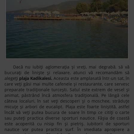
Dacă nu iubiți aglomerația și vreți, mai degrabă, să vă
bucurați de liniște și relaxare, atunci vă recomandăm să
alegeți
plaja Kadikalesi.
Aceasta este amplasată într-un sat, în
care veți găsi mai multe cafenele și restaurante, care servesc
preparate tradiționale turcești. Satul este extrem de vesel și
animat, păstrând încă atmosfera tradițională. Pe lângă cele
câteva localuri, în sat veți descoperi și o moschee, străduțe
micuțe și arbori de eucalipt. Plaja este foarte liniștită, astfel
încât vă veți putea bucura de soare în timp ce citiți o carte
sau puteți practica diverse sporturi nautice. Fâșia de coastă
este acoperită cu nisip fin și pietriș. Iubitorii de sporturi
nautice vor putea practica surf. În imediata apropiere a