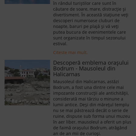
în rândul turiștilor care sunt în
căutare de soare, mare, distracție și
divertisment. În această stațiune veți
descoperi numeroase cluburi de
noapte, baruri pe plajă și vă veți
putea bucura de evenimentele care
sunt organizate în timpul sezonului
estival.
Citeste mai mult.
Descoperă emblema orașului
Bodrum - Mausoleul din
Halicarnas
Mausoleul din Halicarnas, astăzi
Bodrum, a fost una dintre cele mai
impozante construcții ale antichității,
considerată mai târziu o minune a
lumii antice. Deși din mărețul templu
nu se mai păstrează decât o serie de
ruine, dispuse sub forma unui muzeu
în aer liber, mausoleul a oferit un plus
de faimă orașului Bodrum, atrăgând
an de an mii de curioși.