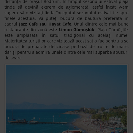
distanță de orașul Bodrum. În timpul sezonului estival plajă
tinde să devină extrem de aglomerată, astfel încât v-am
sugera să o vizitați fie la începutul sezonului estival, fie spre
finele acestuia. Vă puteți bucura de băutura preferată în
cadrul
Jazz Cafe sau Hayat Cafe
. Unul dintre cele mai bune
restaurante din zonă este
Limon Gümüșlük
. Plaja Gümüșlük
este amplasată în satul tradițional cu același nume.
Majoritatea turiștilor care vizitează acest sat o fac pentru a se
bucura de preparate delicioase pe bază de fructe de mare,
dar și pentru a admira unele dintre cele mai superbe apusuri
de soare.