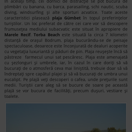
În același timp, cei dornici de distracție se pot bucura de
plimbări cu banana, cu barca, parasailing, schi nautic, scuba
diving, windsurfing și alte sporturi acvatice. Toate aceste
caracteristici plasează
plaja Gümbet
în topul preferințelor
turiștilor. Un loc preferat de către cei care vor să descopere
frumusețea mediului subacvatic este situat în apropiere de
Marele Recif
.
Torba Beach
este situată la circa 7 kilometri
distanță de orașul Bodrum, plaja bucurându-se de peisaje
spectaculoase, deoarece este înconjurată de dealuri acoperite
cu vegetația luxuriantă și păduri de pin. Plaja reușește încă să
păstreze farmecul unui sat pescăresc. Plaja este amenajată
cu șezlonguri și umbrele, iar, în cazul în care doriți să vă
bucurați de o atmosferă ceva mai liniștită, trebuie doar să vă
îndreptați spre capătul plajei și să vă bucurați de umbra unui
eucalipt. Pe plajă veți descoperi o cafea, unde prețurile sunt
medii. Turiștii care aleg să se bucure de soare pe această
plajă se vor bucura de facilități, precum dușuri, vestiare și
toalete.