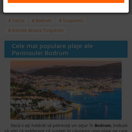
Daca doresti sa cauti
cazare +
avion apasa aici!
B2B
Turcia
Bodrum
Turgutreis
+40 376 444 888
Articole despre Turgutreis
LEI
EURO
Cele mai populare plaje ale
Peninsulei Bodrum
Dacă v-ați hotărât să petreceți un sejur în
Bodrum
, trebuie
să știți că indiferent că sunteți în căutarea unei plaje pe care