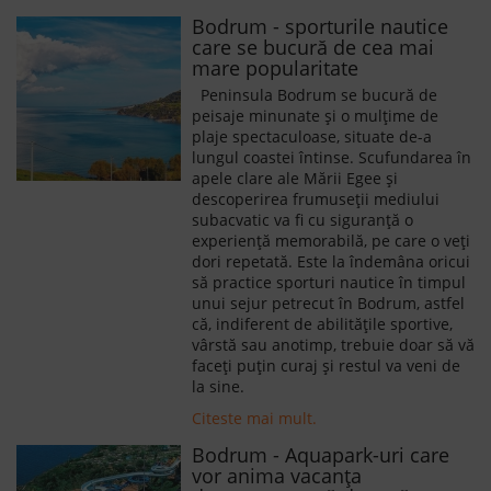
Bodrum - sporturile nautice
care se bucură de cea mai
mare popularitate
Peninsula Bodrum se bucură de
peisaje minunate și o mulțime de
plaje spectaculoase, situate de-a
lungul coastei întinse. Scufundarea în
apele clare ale Mării Egee și
descoperirea frumuseții mediului
subacvatic va fi cu siguranță o
experiență memorabilă, pe care o veți
dori repetată. Este la îndemâna oricui
să practice sporturi nautice în timpul
unui sejur petrecut în Bodrum, astfel
că, indiferent de abilitățile sportive,
vârstă sau anotimp, trebuie doar să vă
faceți puțin curaj și restul va veni de
la sine.
Citeste mai mult.
Bodrum - Aquapark-uri care
vor anima vacanța