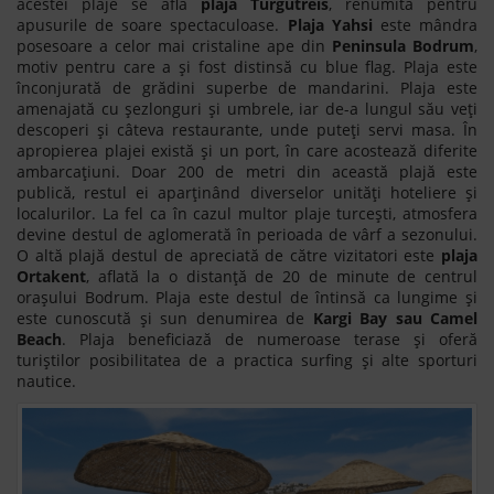
acestei plaje se află
plaja Turgutreis
, renumită pentru
apusurile de soare spectaculoase.
Plaja Yahsi
este mândra
posesoare a celor mai cristaline ape din
Peninsula Bodrum
,
motiv pentru care a și fost distinsă cu blue flag. Plaja este
înconjurată de grădini superbe de mandarini. Plaja este
amenajată cu șezlonguri și umbrele, iar de-a lungul său veți
descoperi și câteva restaurante, unde puteți servi masa. În
apropierea plajei există și un port, în care acostează diferite
ambarcațiuni. Doar 200 de metri din această plajă este
publică, restul ei aparținând diverselor unități hoteliere și
localurilor. La fel ca în cazul multor plaje turcești, atmosfera
devine destul de aglomerată în perioada de vârf a sezonului.
O altă plajă destul de apreciată de către vizitatori este
plaja
Ortakent
, aflată la o distanță de 20 de minute de centrul
orașului Bodrum. Plaja este destul de întinsă ca lungime și
este cunoscută și sun denumirea de
Kargi Bay sau Camel
Beach
. Plaja beneficiază de numeroase terase și oferă
turiștilor posibilitatea de a practica surfing și alte sporturi
nautice.