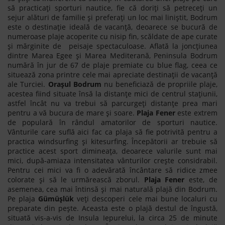
să practicați sporturi nautice, fie că doriți să petreceți un
sejur alături de familie și preferați un loc mai liniștit, Bodrum
este o destinație ideală de vacanță, deoarece se bucură de
numeroase plaje acoperite cu nisip fin, scăldate de ape curate
și mărginite de peisaje spectaculoase. Aflată la joncțiunea
dintre Marea Egee și Marea Mediterană, Peninsula Bodrum
numără în jur de 67 de plaje premiate cu blue flag, ceea ce
situează zona printre cele mai apreciate destinații de vacanță
ale Turciei.
Orașul Bodrum
nu beneficiază de propriile plaje,
acestea fiind situate însă la distanțe mici de centrul stațiunii,
astfel încât nu va trebui să parcurgeți distanțe prea mari
pentru a vă bucura de mare și soare.
Plaja Fener
este extrem
de populară în rândul amatorilor de sporturi nautice.
Vânturile care suflă aici fac ca plaja să fie potrivită pentru a
practica windsurfing și kitesurfing. Începătorii ar trebuie să
practice acest sport dimineața, deoarece valurile sunt mai
mici, după-amiaza intensitatea vânturilor crește considrabil.
Pentru cei mici va fi o adevărată încântare să ridice zmee
colorate și să le urmărească zborul.
Plaja Fener
este, de
asemenea, cea mai întinsă și mai naturală plajă din Bodrum.
Pe plaja
Gümüșlük
veți descoperi cele mai bune localuri cu
preparate din pește. Aceasta este o plajă destul de îngustă,
situată vis-a-vis de Insula Iepurelui, la circa 25 de minute