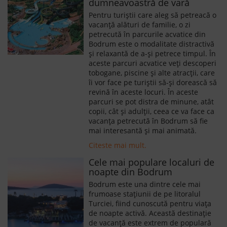
dumneavoastră de vară
Pentru turiștii care aleg să petreacă o
vacanță alături de familie, o zi
petrecută în parcurile acvatice din
Bodrum este o modalitate distractivă
și relaxantă de a-și petrece timpul. În
aceste parcuri acvatice veți descoperi
tobogane, piscine și alte atracții, care
îi vor face pe turiștii să-și dorească să
revină în aceste locuri. În aceste
parcuri se pot distra de minune, atât
copii, cât și adulții, ceea ce va face ca
vacanța petrecută în Bodrum să fie
mai interesantă și mai animată.
Citeste mai mult.
Cele mai populare localuri de
noapte din Bodrum
Bodrum este una dintre cele mai
frumoase stațiunii de pe litoralul
Turciei, fiind cunoscută pentru viața
de noapte activă. Această destinație
de vacanță este extrem de populară