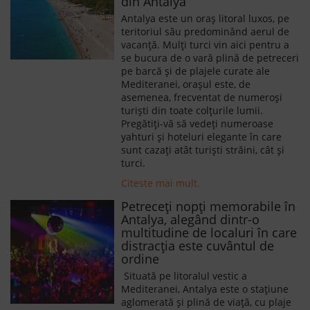
din Antalya
Antalya este un oraș litoral luxos, pe
teritoriul său predominând aerul de
vacanță. Mulți turci vin aici pentru a
se bucura de o vară plină de petreceri
pe barcă și de plajele curate ale
Mediteranei, orașul este, de
asemenea, frecventat de numeroși
turiști din toate colțurile lumii.
Pregătiți-vă să vedeți numeroase
yahturi și hoteluri elegante în care
sunt cazați atât turiști străini, cât și
turci.
Citeste mai mult.
Petreceți nopți memorabile în
Antalya, alegând dintr-o
multitudine de localuri în care
distracția este cuvântul de
ordine
Situată pe litoralul vestic a
Mediteranei, Antalya este o stațiune
aglomerată și plină de viață, cu plaje