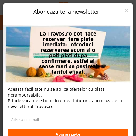
ACASA
×
Aboneaza-te la newsletter
PROMO
Belek
Belek
Belek
La Travos.ro poti face
CAUTA REZERVARE
rezervari fara plata
imediata: introduci
OFERTA PERSONALIZATA
rezervarea acum si o
poti plati dupa
DESPRE NOI
confirmare, astfel ai
sanse mari sa pastrezi
LOGIN
tariful afisat.
CAZARE
Aceasta facilitate nu se aplica ofertelor cu plata
nerambursabila.
CHARTER AVION
Prinde vacantele bune inaintea tuturor – aboneaza-te la
newsletterul Travos.ro!
CAZARE + AUTOCAR
2
CONTACT
Cauta
LANGUAGE
Aboneaza-te