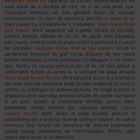
Kingdom Hotel
cu siguranță că micuții dumneavoastră vor
avea parte de o vacanță pe care nu o vor uita prea ușor.
Facilitățile hotelului au fost gândite după un concept
multisenzorial, cu râuri de aventură, piscine cu valuri și un
hipercoaster cu o lungime de 1, 3 kilometri.
Maxx Royal Belek
Golf Resort
oferă oaspeților săi o gamă variată de facilități,
printre acestea aflându-se un loc de joacă, mini-discotecă,
parc nautic, zone în care se poate practica gimnastică și jocuri
de societate.
Regnum Carya Golf & Spa Resort
, situat în
apropierea terenului de golf Carya, dispune de mai multe
piscine interioare, piscine exterioare cu tobogane și un centru
Spa. Pentru ca sejurul petrecut aici să fie cât mai plăcut și
confortabil, turiștii au acces la o secțiune de plajă privată.
Maxx Royal Kemer Resort
oferă turiștilor acces la o piscină în
aer liber, piscină interioară, plajă privată, acoperită cu nisip și
pietriș, cu șezlonguri și umbrele gratuite. Pe lângă acestea, la
dispoziția celor care aleg această unitate de cazare sunt puse
și un parc acvatic și numeroase facilități pentru copii.
Asemenea multor hoteluri din regiunea Antalya,
Calista
Luxury Resort
oferă acces la plajă privată, precum și
posibilitatea de a practica diverse sporturi nautice. În cadrul
centrului Spa, turiștii vor beneficia de diverse tratamente,
saună, masaj, tratamente de înfrumusețare. Pentru copii
resort oferă acces la un miniclub.