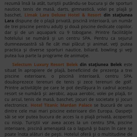
rezumă însă la atât, turiștii putându-se bucura și de sporturi
nautice, tenis de masă, darts, gimnastică, volei pe plajă și
baschet.
Limak Lara Deluxe Hotel & Resort
din stațiunea
Lara
dispune de o plajă privată, piscină interioară, un număr
de trei piscine pentru adulți și două piscine dedicate copiilor,
dar și de un aquapark cu 9 tobogane. Printre facilitățile
hotelului se numără și un centru SPA. Pentru ca sejurul
dumneavoastră să fie cât mai plăcut și animat, veți putea
practica și diverse sporturi nautice, biliard, bowling și veți
putea lua parte la programe de animație.
Selectum Luxury Resort Belek
din stațiunea Belek
este
situat în apropiere de plajă, beneficiind de prezența a trei
piscine exterioare, o piscină interioară, centru SPA,
douăsprezece terenuri de tenis și zece terenuri de golf.
Printre activitățile pe care le pot desfășura în cadrul acestui
resort se numără și: aerobic, aqua aerobic, volei pe plajă, tir
cu arcul, tenis de masă, baschet, jocuri de societate și jocuri
electronice.
Hotel Titanic Mardan Palace
se bucură de una
dintre cele mai mari piscine exterioare din Europa. Oaspeții
săi se vor putea bucura de acces la o plajă privată, acoperită
cu nisip. Turiștii vor avea acces la un centru SPA, piscine
interioare, piscină amenajată ca o lagună și bazin în care se
poate înota alături de pești. Hotelul oferă și o multitudine de