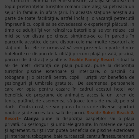
Conform celor mai recente statistice, Antalya se situează în
topul preferințelor turiștilor români care aleg să petreacă un
sejur în familie, în afara țării. În această stațiune aceștia au
parte de toate facilitățile, astfel încât și o vacanță petrecută
împreună cu copiii să se dovedească o experiență plăcută. În
timp ce adulții își vor reîncărca bateriile și se vor relaxa, cei
mici se vor distra pe cinste, simțindu-se ca în paradis în
parcurile acvatice de care dispun cele mai multe resorturi ale
stațiunii. În cele ce urmează vă vom prezenta o parte dintre
hotelurile ce dispun de facilități precum plajă privată, piscină,
parcuri de distracție și altele.
Sealife Family Resort
,
situat la
50 de metri distanță de plaja publică, pune la dispoziția
turiștilor piscine exterioare și interioare, o piscină cu
tobogane și o piscină pentru copii. Turiștii vor beneficia de
șezlonguri și umbrele gratuite. De asemenea, persoanele
care vor opta pentru cazare în cadrul acestui hotel vor
beneficia de programe de animație, acces la un teren de
tenis, putând, de asemenea, să joace tenis de masă, polo și
darts. Contra cost, se vor putea bucura de diverse sporturi
nautice și de acces la o sală de jocuri.
Sealife Buket Beach &
Resort
– Alanya
pune la dispoziția oaspeților săi o plajă
privată, cu șezlonguri și umbrele gratuite. În materie de sport
și agrement, turiștii vor putea beneficia de piscine exterioare
și interioare, tobogane, baie turcească, centru fitness, terenuri