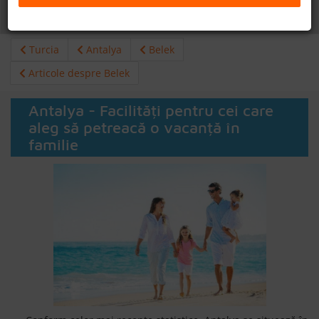
Daca doresti sa cauti
cazare +
avion apasa aici!
B2B
Turcia
Antalya
Belek
+40 376 444 888
Articole despre Belek
LEI
EURO
Antalya - Facilități pentru cei care
aleg să petreacă o vacanță în
familie