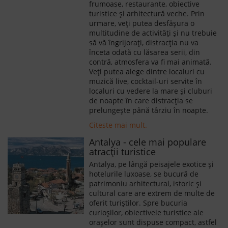
frumoase, restaurante, obiective
turistice și arhitectură veche. Prin
urmare, veți putea desfășura o
multitudine de activități și nu trebuie
să vă îngrijorați, distracția nu va
înceta odată cu lăsarea serii, din
contră, atmosfera va fi mai animată.
Veți putea alege dintre localuri cu
muzică live, cocktail-uri servite în
localuri cu vedere la mare și cluburi
de noapte în care distracția se
prelungește până târziu în noapte.
Citeste mai mult.
Antalya - cele mai populare
atracții turistice
Antalya, pe lângă peisajele exotice și
hotelurile luxoase, se bucură de
patrimoniu arhitectural, istoric și
cultural care are extrem de multe de
oferit turiștilor. Spre bucuria
curioșilor, obiectivele turistice ale
orașelor sunt dispuse compact, astfel