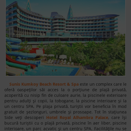
Sunis Kumkoy Beach Resort & Spa
este un complex care le
oferă oaspeților săi acces la o porțiune de plajă privată,
acoperită cu nisip fin de culoare aurie, la piscinele exterioare
pentru adulți și copii, la tobogane, la piscine interioare și la
un centru SPA. Pe plaja privată, turiștii vor beneficia în mod
gratuit de șezlonguri, umbrele și prosoape. Tot în stațiunea
Side veți descoperi
Hotel Royal Alhambra Palace
, care își
bucură turiștii cu o plajă privată, piscine în aer liber, piscine
interioare, un parc acvatic și un centru SPA. Facilitățile nu se