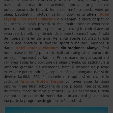
turcească. În materie de activități sportive, turiștii se vor
putea bucura de biliard, tenis de masă, squarsh, volei pe
plajă, baschet, minifotbal, carting, bowling și altele.
Hotel
Crystal Flora Pearl Collection
din Kemer
le oferă oaspeților
săi acces la plajă privată și mai multe piscine exterioare
pentru adulți și copii. În plus, turiștii cazați în cadrul acestui
resort vor beneficia și de miniclub, baie turcească, saună, sală
de fitness și teren de tenis. Pe lângă aceste activități, turiștii
vor putea practica și diverse sporturi nautice, baschet și
darts.
Hotel Botanik Platinum
din stațiunea Alanya
oferă
numeroase facilități pentru turiștii care aleg să se bucure de
un sejur împreună cu familia. Prin urmare, turiștii cazați aici
vor avea acces la o porțiune de plajă privată, cu șezlonguri și
umbrele gratuite. De asemenea, hotelul dispune de piscine
exterioare pentru adulți și copii, cu câteva tobogane, dar și de
diverse facilități SPA. Persoanele care optează de cazare în
cadrului
Arcanus Hotels Sorgun
vor avea acces la două
piscine în aer liber, tobogane cu apă, piscină interioară, sală
de fitness, teren de tenis și centru SPA. De asemenea, turiștii
vor putea juca tenis de masă, darts, tir cu arcul și vor putea
lua parte la programe de gimnastică aerobică.