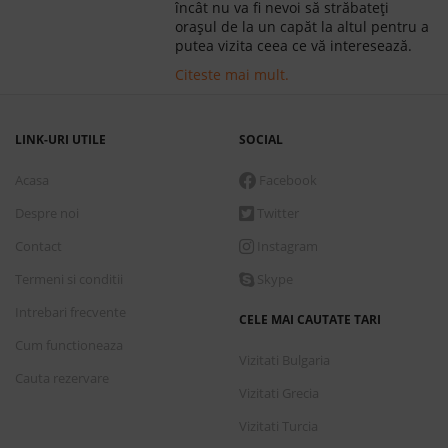
încât nu va fi nevoi să străbateți
orașul de la un capăt la altul pentru a
putea vizita ceea ce vă interesează.
Citeste mai mult.
LINK-URI UTILE
SOCIAL
Acasa
Facebook
Despre noi
Twitter
Contact
Instagram
Termeni si conditii
Skype
Intrebari frecvente
CELE MAI CAUTATE TARI
Cum functioneaza
Vizitati Bulgaria
Cauta rezervare
Vizitati Grecia
Vizitati Turcia