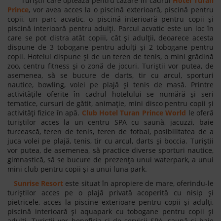
Turiștii care optează pentru cazare în cadrul
Hotel Turan
Prince
, vor avea acces la o piscină exterioară, piscină pentru
copii, un parc acvatic, o piscină interioară pentru copii și
piscină interioară pentru adulți. Parcul acvatic este un loc în
care se pot distra atât copiii, cât și adulții, deoarece acesta
dispune de 3 tobogane pentru adulți și 2 tobogane pentru
copii. Hotelul dispune și de un teren de tenis, o mini grădină
zoo, centru fitness și o zonă de jocuri. Turiștii vor putea, de
asemenea, să se bucure de darts, tir cu arcul, sporturi
nautice, bowling, volei pe plajă și tenis de masă. Printre
activitățile oferite în cadrul hotelului se numără și seri
tematice, cursuri de gătit, animație, mini disco pentru copii și
activități fizice în apă.
Club Hotel Turan Prince World
le oferă
turiștilor acces la un centru SPA cu saună, jacuzzi, baie
turcească, teren de tenis, teren de fotbal, posibilitatea de a
juca volei pe plajă, tenis, tir cu arcul, darts și boccia. Turiștii
vor putea, de asemenea, să practice diverse sporturi nautice,
gimnastică, să se bucure de prezența unui waterpark, a unui
mini club pentru copii și a unui luna park.
Sunrise Resort
este situat în apropiere de mare, oferindu-le
turiștilor acces pe o plajă privată acoperită cu nisip și
pietricele, acces la piscine exterioare pentru copii și adulți,
piscină interioară și aquapark cu tobogane pentru copii și
adulți. Turiștii vor beneficia și de servicii SPA, saună și baie