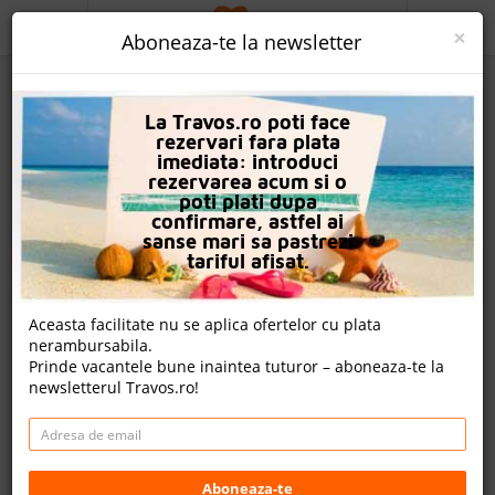
ACASA
×
Aboneaza-te la newsletter
PROMO
La Travos.ro poti face
CAUTA REZERVARE
rezervari fara plata
imediata: introduci
OFERTA PERSONALIZATA
rezervarea acum si o
poti plati dupa
DESPRE NOI
confirmare, astfel ai
sanse mari sa pastrezi
LOGIN
tariful afisat.
CAZARE
Aceasta facilitate nu se aplica ofertelor cu plata
nerambursabila.
CHARTER AVION
Prinde vacantele bune inaintea tuturor – aboneaza-te la
newsletterul Travos.ro!
CAZARE + AUTOCAR
Hotel Pelin
CONTACT
LANGUAGE
Fethiye, Mugla, Turcia
Aboneaza-te