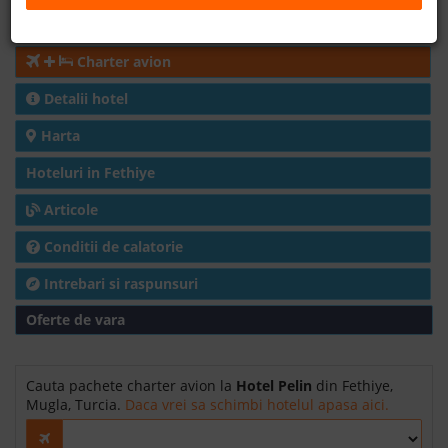
Cazare
B2B
Charter avion
+40 376 444 888
Detalii hotel
Harta
LEI
EURO
Hoteluri in Fethiye
Articole
Conditii de calatorie
Intrebari si raspunsuri
Oferte de vara
Cauta pachete charter avion la
Hotel Pelin
din Fethiye,
Mugla, Turcia.
Daca vrei sa schimbi hotelul apasa aici.