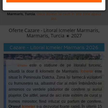
Daca doresti sa cauti
cazare +
avion apasa aici!
B2B
Aici sunt afisate doar hoteluri din
Litoral Icmeler Marmaris,
Marmaris, Turcia
.
Daca doresti sa cauti in alte zone apasa
aici.
+40 376 444 888
Oferte Cazare - Litoral Icmeler Marmaris,
LEI
EURO
Marmaris, Turcia ☀️ 2027
Cazare - Litoral Icmeler Marmaris 2026
este o stațiune de pe litoralul turcesc,
Icmeler
situată la doar 8 kilometri de Marmaris.
Icmeler
este
situat în Peninsula Datcha. Zona își farmecă vizitatorii
cu frumusețea sa, albastrul clar al mării îmbinându-se
armonios cu verdele pădurilor de conifere și auriul
plajelor. De altfel, aerul de aici este extrem de curat și
frumos mirositor, fiind infuzat cu parfum de conifere.
Orașul
Icmeler
s-a dezvoltat foarte rapid, în ultimii 15