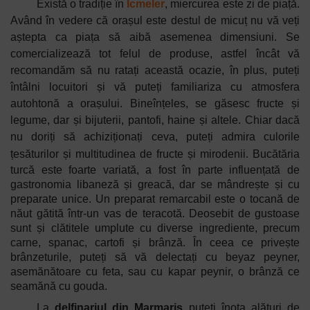
Există o tradiție în
Icmeler
, miercurea este zi de piață.
Având în vedere că orașul este destul de micuț nu vă veți
aștepta ca piața să aibă asemenea dimensiuni. Se
comercializează tot felul de produse, astfel încât vă
recomandăm să nu ratați această ocazie, în plus, puteți
întâlni locuitori și vă puteți familiariza cu atmosfera
autohtonă a orașului. Bineînțeles, se găsesc fructe și
legume, dar și bijuterii, pantofi, haine și altele. Chiar dacă
nu doriți să achiziționați ceva, puteți admira culorile
țesăturilor și multitudinea de fructe și mirodenii.
Bucătăria
turcă este foarte variată, a fost în parte influențată de
gastronomia libaneză și greacă, dar se mândrește și cu
preparate unice. Un preparat remarcabil este o tocană de
năut gătită într-un vas de teracotă. Deosebit de gustoase
sunt și clătitele umplute cu diverse ingrediente, precum
carne, spanac, cartofi și brânză. În ceea ce privește
brânzeturile, puteți să vă delectați cu beyaz peyner,
asemănătoare cu feta, sau cu kapar peynir, o brânză ce
seamănă cu gouda.
La
delfinariul din Marmaris
puteți înota alături de