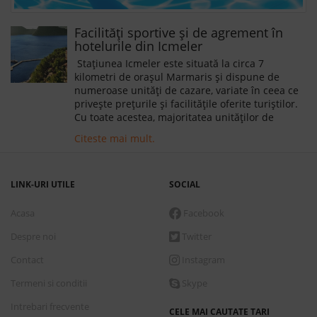
Facilități sportive și de agrement în
hotelurile din Icmeler
Stațiunea Icmeler este situată la circa 7
kilometri de orașul Marmaris și dispune de
numeroase unități de cazare, variate în ceea ce
privește prețurile și facilitățile oferite turiștilor.
Cu toate acestea, majoritatea unităților de
cazare din Icmeler dispun de piscină în aer,
Citeste mai mult.
ceea ce nu poate fi decât un mare plus.
LINK-URI UTILE
SOCIAL
Acasa
Facebook
Despre noi
Twitter
Contact
Instagram
Termeni si conditii
Skype
Intrebari frecvente
CELE MAI CAUTATE TARI