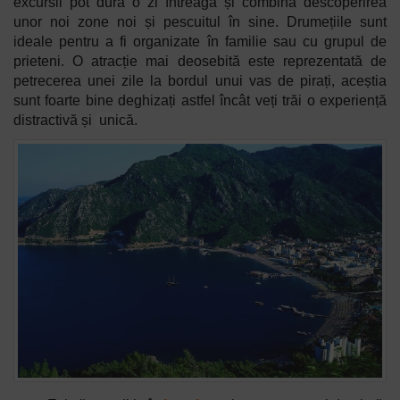
excursii pot dura o zi întreagă și combină descoperirea
unor noi zone noi și pescuitul în sine. Drumețiile sunt
ideale pentru a fi organizate în familie sau cu grupul de
prieteni. O atracție mai deosebită este reprezentată de
petrecerea unei zile la bordul unui vas de pirați, aceștia
sunt foarte bine deghizați astfel încât veți trăi o experiență
distractivă și
unică
.