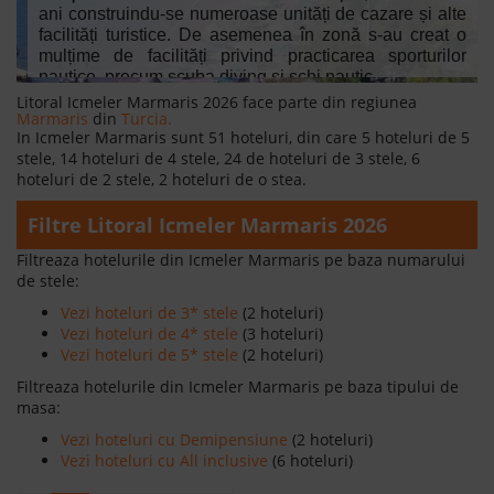
ani construindu-se numeroase unități de cazare și alte
facilități turistice. De asemenea în zonă s-au creat o
mulțime de facilități privind practicarea sporturilor
nautice, precum scuba diving și schi nautic.
Litoral Icmeler Marmaris 2026 face parte din regiunea
Citeste mai mult
Marmaris
din
Turcia.
In Icmeler Marmaris sunt 51 hoteluri, din care 5 hoteluri de 5
stele, 14 hoteluri de 4 stele, 24 de hoteluri de 3 stele, 6
hoteluri de 2 stele, 2 hoteluri de o stea.
Filtre Litoral Icmeler Marmaris 2026
Filtreaza hotelurile din Icmeler Marmaris pe baza numarului
de stele:
Vezi hoteluri de 3* stele
(2 hoteluri)
Vezi hoteluri de 4* stele
(3 hoteluri)
Vezi hoteluri de 5* stele
(2 hoteluri)
Filtreaza hotelurile din Icmeler Marmaris pe baza tipului de
masa:
Vezi hoteluri cu Demipensiune
(2 hoteluri)
Vezi hoteluri cu All inclusive
(6 hoteluri)