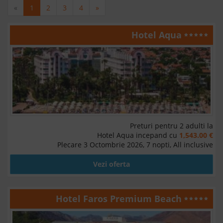
«
1
2
3
4
»
Hotel Aqua
Preturi pentru 2 adulti la
Hotel Aqua incepand cu
1,543.00 €
Plecare 3 Octombrie 2026, 7 nopti, All inclusive
Vezi oferta
Hotel Faros Premium Beach