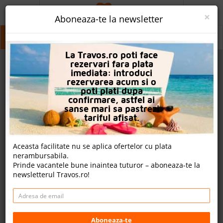
ACASA
×
Aboneaza-te la newsletter
PROMO
Icmeler Marmaris
Icmeler Marmaris
Icmeler Marmaris
La Travos.ro poti face
CAUTA REZERVARE
rezervari fara plata
imediata: introduci
OFERTA PERSONALIZATA
rezervarea acum si o
poti plati dupa
DESPRE NOI
confirmare, astfel ai
sanse mari sa pastrezi
LOGIN
tariful afisat.
CAZARE
Aceasta facilitate nu se aplica ofertelor cu plata
nerambursabila.
CHARTER AVION
Prinde vacantele bune inaintea tuturor – aboneaza-te la
newsletterul Travos.ro!
CAZARE + AUTOCAR
2
CONTACT
Cauta
LANGUAGE
Aboneaza-te