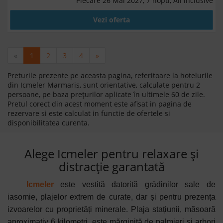
Plecare 26 Mai 2027, 7 nopti, All inclusive
Vezi oferta
«
1
2
3
4
»
Preturile prezente pe aceasta pagina, referitoare la hotelurile
din Icmeler Marmaris, sunt orientative, calculate pentru 2
persoane, pe baza prețurilor aplicate în ultimele 60 de zile.
Pretul corect din acest moment este afisat in pagina de
rezervare si este calculat in functie de ofertele si
disponibilitatea curenta.
Alege Icmeler pentru relaxare și
distracție garantată
Icmeler
este vestită datorită grădinilor sale de
iasomie, plajelor extrem de curate, dar și pentru prezența
izvoarelor cu proprietăți minerale. Plaja stațiunii, măsoară
aproximativ 6 kilometri, este mărginită de palmieri și arbori