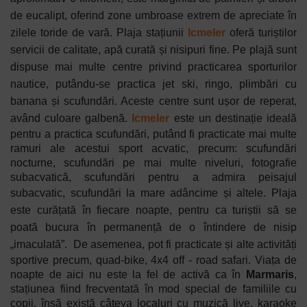
de eucalipt, oferind zone umbroase extrem de apreciate în
zilele toride de vară.
Plaja stațiunii
Icmeler
oferă turiștilor
servicii de calitate, apă curată și nisipuri fine.
Pe plajă sunt
dispuse mai multe centre privind practicarea sporturilor
nautice, putându-se practica jet ski, ringo, plimbări cu
banana și scufundări. Aceste centre sunt ușor de reperat,
având culoare galbenă.
Icmeler
este un destinație ideală
pentru a practica scufundări, putând fi practicate mai multe
ramuri ale acestui sport acvatic, precum: scufundări
nocturne, scufundări pe mai multe niveluri, fotografie
subacvatică, scufundări pentru a admira peisajul
subacvatic, scufundări la mare adâncime și altele.
Plaja
este curățată în fiecare noapte, pentru ca turiștii să se
poată bucura în permanență de o întindere de nisip
„imaculată”.
De asemenea, pot fi practicate și alte activități
sportive precum, quad-bike, 4x4 off - road safari. Viața de
noapte de aici nu este la fel de activă ca în
Marmaris
,
stațiunea fiind frecventată în mod special de familiile cu
copii, însă există câteva localuri cu muzică live, karaoke