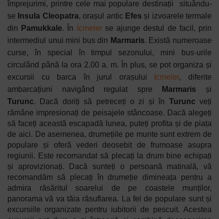
împrejurimi, printre cele mai populare destinații
situându-
se
Insula Cleopatra
, orașul antic
Efes
și izvoarele termale
din
Pamukkale
. În
Icmeler
se ajunge destul de facil, prin
intermediul unui mini bus din
Marmaris
. Există numeroase
curse, în special în timpul sezonului, mini bus-urile
circulând până la ora 2.00 a. m. În plus, se pot organiza și
excursii cu barca în jurul orașului
Icmeler
, diferite
ambarcațiuni navigând regulat spre
Marmaris
și
Turunc
.
Dacă doriți să petreceți o zi și în
Turunc
veți
rămâne impresionați de peisajele stâncoase. Dacă alegeți
să faceți această escapadă lunea, puteți profita și de piața
de aici. De asemenea, drumețiile pe munte sunt extrem de
populare și oferă vederi deosebit de frumoase asupra
regiunii. Este recomandat să plecați la drum bine echipați
și aprovizionați. Dacă sunteți o persoană matinală, vă
recomandăm să plecați în drumeție dimineața pentru a
admira răsăritul soarelui de pe coastele munților,
panorama vă va tăia răsuflarea. La fel de populare sunt și
excursiile organizate pentru iubitorii de pescuit. Acestea