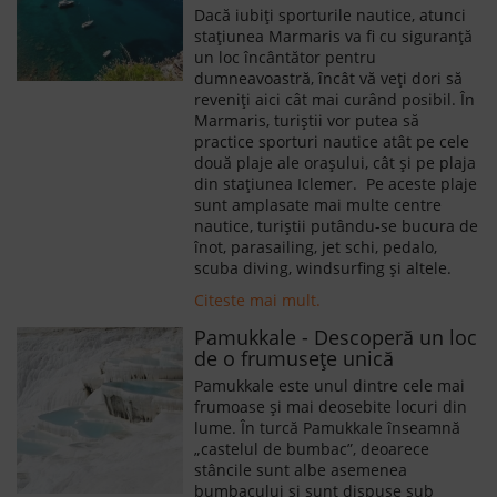
Dacă iubiți sporturile nautice, atunci
stațiunea Marmaris va fi cu siguranță
un loc încântător pentru
dumneavoastră, încât vă veți dori să
reveniți aici cât mai curând posibil. În
Marmaris, turiștii vor putea să
practice sporturi nautice atât pe cele
două plaje ale orașului, cât și pe plaja
din stațiunea Iclemer. Pe aceste plaje
sunt amplasate mai multe centre
nautice, turiștii putându-se bucura de
înot, parasailing, jet schi, pedalo,
scuba diving, windsurfing și altele.
Citeste mai mult.
Pamukkale - Descoperă un loc
de o frumusețe unică
Pamukkale este unul dintre cele mai
frumoase şi mai deosebite locuri din
lume. În turcă Pamukkale înseamnă
„castelul de bumbac”, deoarece
stâncile sunt albe asemenea
bumbacului şi sunt dispuse sub