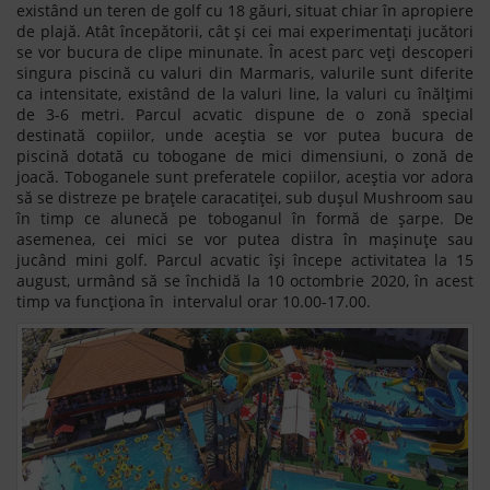
existând un teren de golf cu 18 găuri, situat chiar în apropiere
de plajă. Atât începătorii, cât și cei mai experimentați jucători
se vor bucura de clipe minunate. În acest parc veți descoperi
singura piscină cu valuri din Marmaris, valurile sunt diferite
ca intensitate, existând de la valuri line, la valuri cu înălțimi
de 3-6 metri. Parcul acvatic dispune de o zonă special
destinată copiilor, unde aceștia se vor putea bucura de
piscină dotată cu tobogane de mici dimensiuni, o zonă de
joacă. Toboganele sunt preferatele copiilor, aceștia vor adora
să se distreze pe brațele caracatiței, sub dușul Mushroom sau
în timp ce alunecă pe toboganul în formă de șarpe. De
asemenea, cei mici se vor putea distra în mașinuțe sau
jucând mini golf. Parcul acvatic își începe activitatea la 15
august, urmând să se închidă la 10 octombrie 2020, în acest
timp va funcționa în intervalul orar 10.00-17.00.