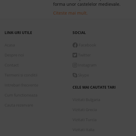
forma unor castelelor medievale.
Citeste mai mult.
LINK-URI UTILE
SOCIAL
Acasa
Facebook
Despre noi
Twitter
Contact
Instagram
Termeni si conditii
Skype
Intrebari frecvente
CELE MAI CAUTATE TARI
Cum functioneaza
Vizitati Bulgaria
Cauta rezervare
Vizitati Grecia
Vizitati Turcia
Vizitati Italia