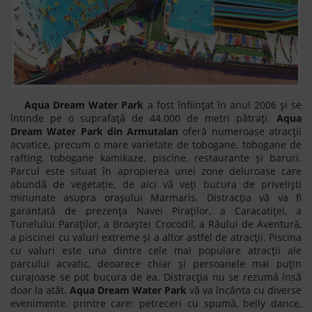
Aqua Dream Water Park
a fost înființat în anul 2006 și se
întinde pe o suprafață de 44.000 de metri pătrați.
Aqua
Dream Water Park din Armutalan
oferă numeroase atracții
acvatice, precum o mare varietate de tobogane, tobogane de
rafting, tobogane kamikaze, piscine, restaurante și baruri.
Parcul este situat în apropierea unei zone deluroase care
abundă de vegetație, de aici vă veți bucura de priveliști
minunate asupra orașului Marmaris. Distracția vă va fi
garantată de prezența Navei Piraților, a Caracatiței, a
Tunelului Paraților, a Broaștei Crocodil, a Râului de Aventură,
a piscinei cu valuri extreme și a altor astfel de atracții. Piscina
cu valuri este una dintre cele mai populare atracții ale
parcului acvatic, deoarece chiar și persoanele mai puțin
curajoase se pot bucura de ea. Distracția nu se rezumă însă
doar la atât.
Aqua Dream Water Park
vă va încânta cu diverse
evenimente, printre care: petreceri cu spumă, belly dance,