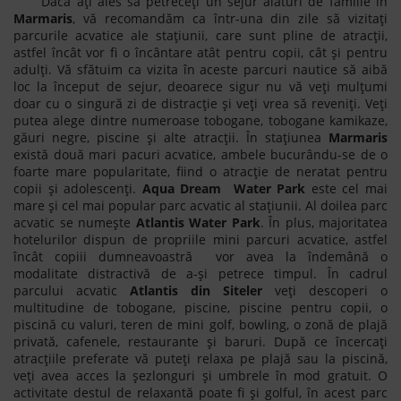
Dacă ați ales să petreceți un sejur alături de familie în
Marmaris
, vă recomandăm ca într-una din zile să vizitați
parcurile acvatice ale stațiunii, care sunt pline de atracții,
astfel încât vor fi o încântare atât pentru copii, cât și pentru
adulți. Vă sfătuim ca vizita în aceste parcuri nautice să aibă
loc la început de sejur, deoarece sigur nu vă veți mulțumi
doar cu o singură zi de distracție și veți vrea să reveniți. Veți
putea alege dintre numeroase tobogane, tobogane kamikaze,
găuri negre, piscine și alte atracții. În stațiunea
Marmaris
există două mari pacuri acvatice, ambele bucurându-se de o
foarte mare popularitate, fiind o atracție de neratat pentru
copii și adolescenți.
Aqua Dream Water Park
este cel mai
mare și cel mai popular parc acvatic al stațiunii. Al doilea parc
acvatic se numește
Atlantis Water Park
. În plus, majoritatea
hotelurilor dispun de propriile mini parcuri acvatice, astfel
încât copiii dumneavoastră vor avea la îndemână o
modalitate distractivă de a-și petrece timpul. În cadrul
parcului acvatic
Atlantis
din Siteler
veți descoperi o
multitudine de tobogane, piscine, piscine pentru copii, o
piscină cu valuri, teren de mini golf, bowling, o zonă de plajă
privată, cafenele, restaurante și baruri. După ce încercați
atracțiile preferate vă puteți relaxa pe plajă sau la piscină,
veți avea acces la șezlonguri și umbrele în mod gratuit. O
activitate destul de relaxantă poate fi și golful, în acest parc