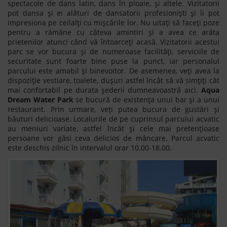
spectacole de dans latin, dans în ploaie, și altele. Vizitatorii
pot dansa și ei alături de dansatorii profesioniști și îi pot
impresiona pe ceilalți cu mișcările lor. Nu uitați să faceți poze
pentru a rămâne cu câteva amintiri și a avea ce arăta
prietenilor atunci când vă întoarceți acasă. Vizitatorii acestui
parc se vor bucura și de numeroase facilități, serviciile de
securitate sunt foarte bine puse la punct, iar personalul
parcului este amabil și binevoitor. De asemenea, veți avea la
dispoziție vestiare, toalete, dușuri astfel încât să vă simțiți cât
mai confortabil pe durata șederii dumneavoastră aici.
Aqua
Dream Water Park
se bucură de existența unui bar și a unui
restaurant. Prin urmare, veți putea bucura de gustări și
băuturi delicioase. Localurile de pe cuprinsul parcului acvatic
au meniuri variate, astfel încât și cele mai pretențioase
persoane vor găsi ceva delicios de mâncare. Parcul acvatic
este deschis zilnic în intervalul orar 10.00-18.00.