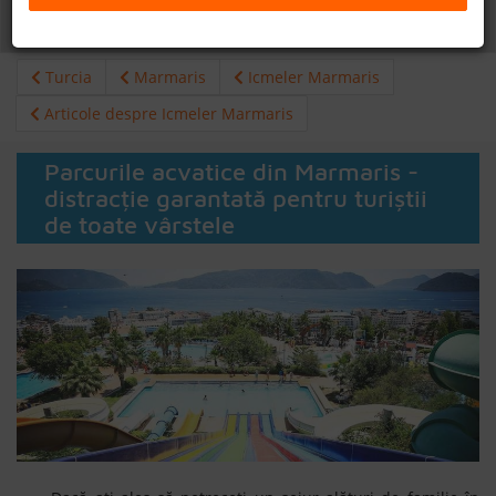
Daca doresti sa cauti
cazare +
avion apasa aici!
B2B
Turcia
Marmaris
Icmeler Marmaris
+40 376 444 888
Articole despre Icmeler Marmaris
LEI
EURO
Parcurile acvatice din Marmaris -
distracție garantată pentru turiștii
de toate vârstele