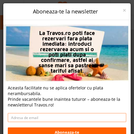
ACASA
×
Aboneaza-te la newsletter
PROMO
Icmeler Marmaris
Icmeler Marmaris
Icmeler Marmaris
La Travos.ro poti face
CAUTA REZERVARE
rezervari fara plata
imediata: introduci
OFERTA PERSONALIZATA
rezervarea acum si o
poti plati dupa
DESPRE NOI
confirmare, astfel ai
sanse mari sa pastrezi
LOGIN
tariful afisat.
CAZARE
Aceasta facilitate nu se aplica ofertelor cu plata
nerambursabila.
CHARTER AVION
Prinde vacantele bune inaintea tuturor – aboneaza-te la
newsletterul Travos.ro!
CAZARE + AUTOCAR
2
CONTACT
Cauta
LANGUAGE
Aboneaza-te