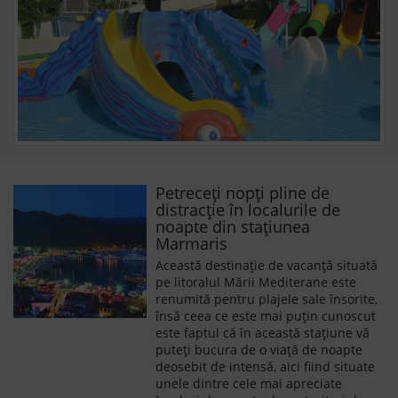
Petreceți nopți pline de
distracție în localurile de
noapte din stațiunea
Marmaris
Această destinație de vacanță situată
pe litoralul Mării Mediterane este
renumită pentru plajele sale însorite,
însă ceea ce este mai puțin cunoscut
este faptul că în această stațiune vă
puteți bucura de o viață de noapte
deosebit de intensă, aici fiind situate
unele dintre cele mai apreciate