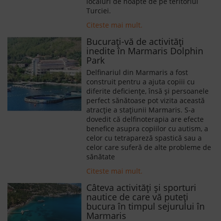
localuri de noapte de pe teritoriul
Turciei.
Citeste mai mult.
Bucurați-vă de activități
inedite în Marmaris Dolphin
Park
Delfinariul din Marmaris a fost
construit pentru a ajuta copiii cu
diferite deficiențe, însă și persoanele
perfect sănătoase pot vizita această
atracție a stațiunii Marmaris. S-a
dovedit că delfinoterapia are efecte
benefice asupra copiilor cu autism, a
celor cu tetrapareză spastică sau a
celor care suferă de alte probleme de
sănătate
Citeste mai mult.
Câteva activități și sporturi
nautice de care vă puteți
bucura în timpul sejurului în
Marmaris