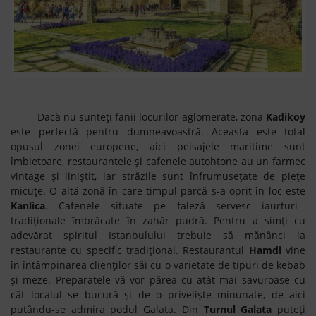
Dacă nu sunteți fanii locurilor aglomerate, zona
Kadikoy
este perfectă pentru dumneavoastră. Aceasta este total
opusul zonei europene, aici peisajele maritime sunt
îmbietoare, restaurantele și cafenele autohtone au un farmec
vintage și liniștit, iar străzile sunt înfrumusețate de piețe
micuțe. O altă zonă în care timpul parcă s-a oprit în loc este
Kanlica
. Cafenele situate pe faleză servesc iaurturi
tradiționale îmbrăcate în zahăr pudră. Pentru a simți cu
adevărat spiritul Istanbulului trebuie să mănânci la
restaurante cu specific tradițional. Restaurantul
Hamdi
vine
în întâmpinarea clienților săi cu o varietate de tipuri de kebab
și meze. Preparatele vă vor părea cu atât mai savuroase cu
cât localul se bucură și de o priveliște minunate, de aici
putându-se admira podul Galata. Din
Turnul Galata
puteți