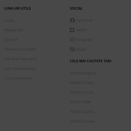
peste 90 de milioane de vizitatori.
LINK-URI UTILE
SOCIAL
Acasa
Facebook
Despre noi
Twitter
Contact
Instagram
Termeni si conditii
Skype
Intrebari frecvente
CELE MAI CAUTATE TARI
Cum functioneaza
Vizitati Bulgaria
Cauta rezervare
Vizitati Grecia
Vizitati Turcia
Vizitati Italia
Vizitati Spania
Vizitati Croatia