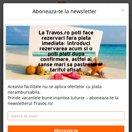
ACASA
×
Aboneaza-te la newsletter
PROMO
Istanbul
La Travos.ro poti face
CAUTA REZERVARE
rezervari fara plata
imediata: introduci
OFERTA PERSONALIZATA
rezervarea acum si o
poti plati dupa
DESPRE NOI
confirmare, astfel ai
sanse mari sa pastrezi
LOGIN
tariful afisat.
CAZARE
Aceasta facilitate nu se aplica ofertelor cu plata
nerambursabila.
CHARTER AVION
Prinde vacantele bune inaintea tuturor – aboneaza-te la
newsletterul Travos.ro!
CAZARE + AUTOCAR
CONTACT
LANGUAGE
Aboneaza-te