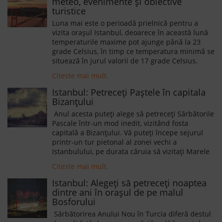
meteo, evenimente și obiective
turistice
Luna mai este o perioadă prielnică pentru a
vizita orașul Istanbul, deoarece în această lună
temperaturile maxime pot ajunge până la 23
grade Celsius, în timp ce temperatura minimă se
situează în jurul valorii de 17 grade Celsius.
Citeste mai mult.
Istanbul: Petreceți Paștele în capitala
Bizanțului
Anul acesta puteți alege să petreceți Sărbătorile
Pascale într-un mod inedit, vizitând fosta
capitală a Bizanțului. Vă puteți începe sejurul
printr-un tur pietonal al zonei vechi a
Istanbulului, pe durata căruia să vizitați Marele
Bazar, Laleli-Beyiazit, Drumul Ienicerilor,
Citeste mai mult.
Hipodromul, Hagia Sofia, Sultanahmet și
Cisternele Romane.
Istanbul: Alegeți să petreceți noaptea
dintre ani în orașul de pe malul
Bosforului
Sărbătorirea Anului Nou în Turcia diferă destul