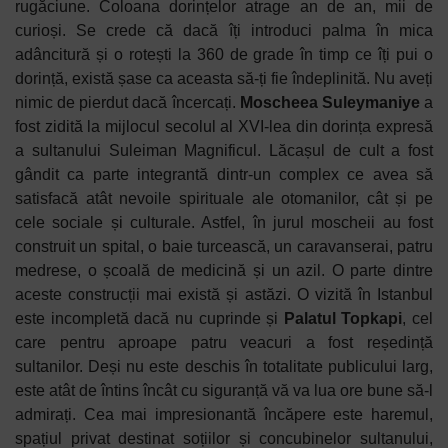
rugăciune. Coloana dorințelor atrage an de an, mii de
curioși. Se crede că dacă îți introduci palma în mica
adâncitură și o rotești la 360 de grade în timp ce îți pui o
dorință, există șase ca aceasta să-ți fie îndeplinită. Nu aveți
nimic de pierdut dacă încercați.
Moscheea Suleymaniye
a
fost zidită la mijlocul secolul al XVI-lea din dorința expresă
a sultanului Suleiman Magnificul. Lăcașul de cult a fost
gândit ca parte integrantă dintr-un complex ce avea să
satisfacă atât nevoile spirituale ale otomanilor, cât și pe
cele sociale și culturale. Astfel, în jurul moscheii au fost
construit un spital, o baie turcească, un caravanserai, patru
medrese, o școală de medicină și un azil. O parte dintre
aceste construcții mai există și astăzi.
O vizită în Istanbul
este incompletă dacă nu cuprinde și
Palatul Topkapi
, cel
care pentru aproape patru veacuri a fost reședință
sultanilor. Deși nu este deschis în totalitate publicului larg,
este atât de întins încât cu siguranță vă va lua ore bune să-l
admirați. Cea mai impresionantă încăpere este haremul,
spațiul privat destinat soțiilor și concubinelor sultanului,