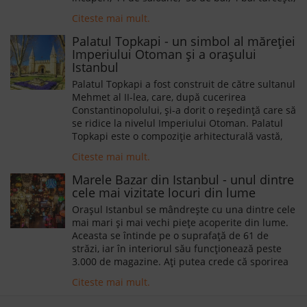
la care se adaugă holurile și anexele. Palatul
Citeste mai mult.
prezintă un stil deosebit de complex, opulența
orientală combinându-se cu rafinamentul
Palatul Topkapi - un simbol al măreției
occidental. De altfel, palatul poate fi ușor
Imperiului Otoman și a orașului
confundat cu o reședință imperială austriacă
Istanbul
sau franceză.
Palatul Topkapi a fost construit de către sultanul
Mehmet al II-lea, care, după cucerirea
Constantinopolului, și-a dorit o reședință care să
se ridice la nivelul Imperiului Otoman. Palatul
Topkapi este o compoziție arhitecturală vastă,
reunind mai multe clădiri, curți, pavilioane și
Citeste mai mult.
grădini.
Marele Bazar din Istanbul - unul dintre
cele mai vizitate locuri din lume
Oraşul Istanbul se mândrește cu una dintre cele
mai mari și mai vechi piețe acoperite din lume.
Aceasta se întinde pe o suprafață de 61 de
străzi, iar în interiorul său funcționează peste
3.000 de magazine. Ați putea crede că sporirea
numărului mall-urilor din Turcia a dus la
Citeste mai mult.
știrbirea popularității Marelui Bazar, însă acest
lucru nu s-a întâmplat, bazarul având anual