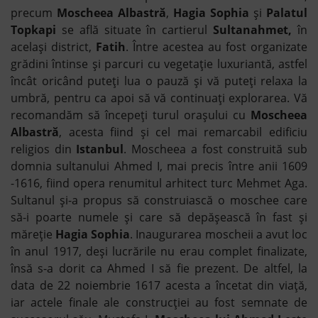
precum
Moscheea Albastră
,
Hagia Sophia
și
Palatul
Topkapi
se află situate în cartierul
Sultanahmet,
în
același district,
Fatih
. Între acestea au fost organizate
grădini întinse și parcuri cu vegetație luxuriantă, astfel
încât oricând puteți lua o pauză și vă puteți relaxa la
umbră, pentru ca apoi să vă continuați explorarea. Vă
recomandăm să începeți turul orașului cu
Moscheea
Albastră
, acesta fiind și cel mai remarcabil edificiu
religios din
Istanbul
. Moscheea a fost construită sub
domnia sultanului Ahmed I, mai precis între anii 1609
-1616, fiind opera renumitul arhitect turc Mehmet Aga.
Sultanul și-a propus să construiască o moschee care
să-i poarte numele și care să depășească în fast și
măreție
Hagia Sophia
. Inaugurarea moscheii a avut loc
în anul 1917, deși lucrările nu erau complet finalizate,
însă s-a dorit ca Ahmed I să fie prezent. De altfel, la
data de 22 noiembrie 1617 acesta a încetat din viață,
iar actele finale ale construcției au fost semnate de