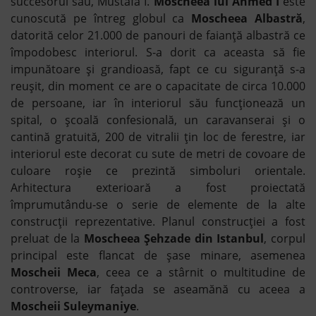
succesorul său, Mustafa I.
Moscheea lui Ahmed I
este
cunoscută pe întreg globul ca
Moscheea Albastră
,
datorită celor 21.000 de panouri de faianță albastră ce
împodobesc interiorul. S-a dorit ca aceasta să fie
impunătoare și grandioasă, fapt ce cu siguranță s-a
reușit, din moment ce are o capacitate de circa 10.000
de persoane, iar în interiorul său funcționează un
spital, o școală confesională, un caravanserai și o
cantină gratuită, 200 de vitralii țin loc de ferestre, iar
interiorul este decorat cu sute de metri de covoare de
culoare roșie ce prezintă simboluri orientale.
Arhitectura exterioară a fost proiectată
împrumutându-se o serie de elemente de la alte
construcții reprezentative. Planul construcției a fost
preluat de la
Moscheea Șehzade din Istanbul
, corpul
principal este flancat de șase minare, asemenea
Moscheii Meca
, ceea ce a stârnit o multitudine de
controverse, iar faţada se aseamănă cu aceea a
Moscheii Suleymaniye
.