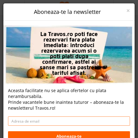
ACASA
×
Aboneaza-te la newsletter
PROMO
La Travos.ro poti face
CAUTA REZERVARE
rezervari fara plata
imediata: introduci
OFERTA PERSONALIZATA
rezervarea acum si o
poti plati dupa
DESPRE NOI
confirmare, astfel ai
sanse mari sa pastrezi
Skalion Hotel
LOGIN
tariful afisat.
CAZARE
Aceasta facilitate nu se aplica ofertelor cu plata
nota Travos: 8.7
nerambursabila.
CHARTER AVION
Prinde vacantele bune inaintea tuturor – aboneaza-te la
Istanbul, Istanbul, Turcia
newsletterul Travos.ro!
CAZARE + AUTOCAR
Mimar Hayrettin Mah. Cifte Gelinler Cad. No:6 / Kumkapı,
Fatih, ISTANBUL
CONTACT
Cazare
LANGUAGE
Aboneaza-te