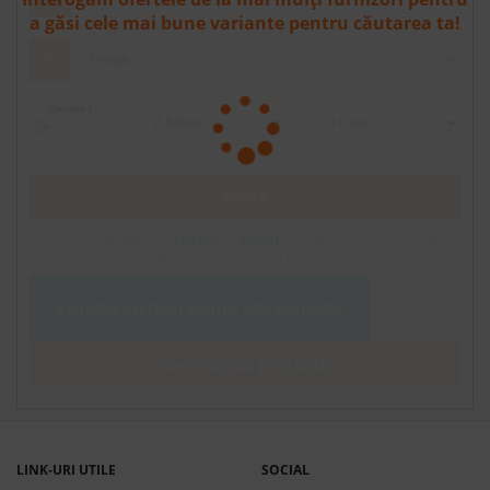
a găsi cele mai bune variante pentru căutarea ta!
Camera 1
Cauta
Preturile pentru
cazare + avion:
7
nopti, incepand de
Marti, 1 Septembrie 2026
Evolutia pretului pentru alte perioade
Se incarca preturile
.
.
.
LINK-URI UTILE
SOCIAL