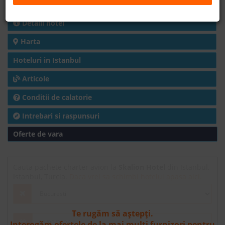
Charter avion
B2B
Detalii hotel
Harta
+40 376 444 888
Hoteluri in Istanbul
LEI
EURO
Articole
Conditii de calatorie
Intrebari si raspunsuri
Oferte de vara
Cauta pachete charter avion la
Skalion Hotel
din Istanbul,
Istanbul, Turcia.
Daca vrei sa schimbi hotelul apasa aici.
Te rugăm să aștepți.
Interogăm ofertele de la mai mulți furnizori pentru