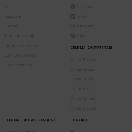
Acasa
Facebook
Despre noi
Twitter
Contact
Instagram
Termeni si conditii
Skype
Intrebari frecvente
CELE MAI CAUTATE TARI
Cum functioneaza
Vizitati Bulgaria
Cauta rezervare
Vizitati Grecia
Vizitati Turcia
Vizitati Italia
Vizitati Spania
Vizitati Croatia
CELE MAI CAUTATE STATIUNI
CONTACT
Hoteluri in Albena
L-S: 9-18