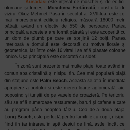
Kusadasi
este înțesat de moschei și de edificii
otomane și turcești.
Moscheea Fortăreață,
construită de
vizirul Okuz Mehmet Pașa în secolul al XVII-lea, este cel
mai impresionant edificiu religios, măsoară 18000 metri
pătrați, având un efectiv de 550 de persoane. Partea
principală a acesteia are formă pătrată și este acoperită cu
un dom de plumb pe care se sprijină 12 bolți. Partea
interioară a domului este decorată cu motive florale și
geometrice, iar între cele 16 vitralii se află plasate coloane
ionice. Ușa principală este decorată cu sidef.
În zonă sunt prezente mai multe plaje, toate având în
comun apa cristalină și nisipul fin. Cea mai populară plajă
din stațiune este
Palm Beach.
Aceasta se află în imediata
apropiere a portului și este mereu foarte aglomerată, aici
poposind și turiștii de pe vasele de croazieră. Pe teritoriul
său se află numeroase restaurante, baruri și cafenele care
au program până noaptea târziu. Cea de-a doua plajă,
Long Beach
, este perfectă pentru familiile cu copii, nisipul
fiind fin iar intrarea în apă destul de lină, astfel încât cei