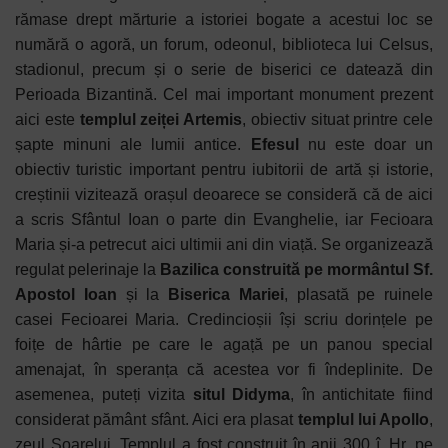
rămase drept mărturie a istoriei bogate a acestui loc se
numără o agoră, un forum, odeonul, biblioteca lui Celsus,
stadionul, precum și o serie de biserici ce datează din
Perioada Bizantină. Cel mai important monument prezent
aici este
templul zeiței Artemis
, obiectiv situat printre cele
șapte minuni ale lumii antice.
Efesul
nu este doar un
obiectiv turistic important pentru iubitorii de artă și istorie,
creștinii vizitează orașul
deoarece se consideră că de aici
a scris Sfântul Ioan o parte din Evanghelie, iar Fecioara
Maria și-a petrecut aici ultimii ani din viață. Se organizează
regulat pelerinaje la
Bazilica construită pe mormântul Sf.
Apostol Ioan
și la
Biserica Mariei
, plasată pe ruinele
casei Fecioarei Maria. Credincioșii își scriu dorințele pe
foițe de hârtie pe care le agață pe un panou special
amenajat, în speranța că acestea vor fi îndeplinite.
De
asemenea, puteți vizita
situl Didyma
, în antichitate fiind
considerat pământ sfânt. Aici era plasat
templul lui Apollo
,
zeul Soarelui. Templul a fost construit în anii 300 î. Hr. pe