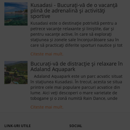
Căilor Ferate și multe altele.
Kusadasi - Bucurați-vă de o vacanță
plină de adrenalină și activități
sportive
Kusadasi este o destinație potrivită pentru a
petrece vacanțe relaxante și liniștite, dar și
pentru vacanțe active, în care să explorați
stațiunea și zonele sale înconjurătoare sau în
care să practicați diferite sporturi nautice și tot
felul de activități interesante, care să facă din
Citeste mai mult.
sejurul petrecut aici o experiență memorabilă.
Bucurați-vă de distracție și relaxare în
Adaland Aquapark
Adaland Aquapark este un parc acvatic situat
în stațiunea Kusadasi. În trecut, acesta se situa
printre cele mai populare parcuri acvatice din
lume. Aici veți descoperi o mare varietate de
tobogane și o zonă numită Rain Dance, unde
puteți dansa în timp ce vă bucurați de apă.
Citeste mai mult.
Adaland Aquapark are și o pistă de rafting, de
formă eliptică cu o lungime de 600 de metri
LINK-URI UTILE
SOCIAL