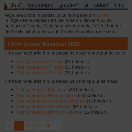
„kus” însemnând „pasăre” și „adasi” fiind
echivalentul pentru „insulă”.
Regiunea Litoral Kusadasi 2026 face parte din
Turcia.
In regiunea Kusadasi sunt 286 hoteluri, din care 53 de
Citeste mai mult
hoteluri de 5 stele, 69 de hoteluri de 4 stele, 102 de hoteluri
de 3 stele, 58 de hoteluri de 2 stele, 4 hoteluri de o stea.
Filtre Litoral Kusadasi 2026
Filtreaza hotelurile din Kusadasi pe baza numarului de stele:
Vezi hoteluri de 3* stele
(53 hoteluri)
Vezi hoteluri de 4* stele
(55 hoteluri)
Vezi hoteluri de 5* stele
(38 hoteluri)
Filtreaza hotelurile din Kusadasi pe baza tipului de masa:
Vezi hoteluri cu Mic dejun
(80 hoteluri)
Vezi hoteluri cu Demipensiune
(53 hoteluri)
Vezi hoteluri cu Pensiune completa
(15 hoteluri)
Vezi hoteluri cu All inclusive
(65 hoteluri)
Vezi hoteluri cu Ultra All inclusive
(22 hoteluri)
«
1
2
3
4
»