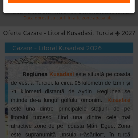
Daca doresti sa cauti
cazare +
avion apasa aici!
B2B
Aici sunt afisate doar hoteluri din
Litoral Kusadasi, Turcia
.
Daca doresti sa cauti in alte zone apasa aici.
+40 376 444 888
Oferte Cazare - Litoral Kusadasi, Turcia ☀️ 2027
LEI
EURO
Cazare - Litoral Kusadasi 2026
Regiunea
Kusadasi
este situată pe coasta
de vest a Turciei, la circa 95 kilometri de Izmir și
71 kilometri distanță de Aydin. Regiunea se
întinde de-a lungul golfului omonim.
Kusadasi
este una dintre principalele stațiuni de pe
litoralul turcesc, fiind una dintre cele mai
atractive zone de pe coasta Mării Egee. Zona
este supranumită „Insula Păsărilor”, în turcă