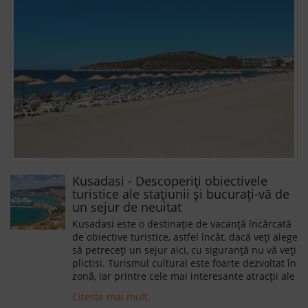
Kusadasi - Descoperiți obiectivele
turistice ale stațiunii și bucurați-vă de
un sejur de neuitat
Kusadasi este o destinație de vacanță încărcată
de obiective turistice, astfel încât, dacă veți alege
să petreceți un sejur aici, cu siguranță nu vă veți
plictisi. Turismul cultural este foarte dezvoltat în
zonă, iar printre cele mai interesante atracții ale
locului se numără: orașul antic Efes, Casa
Citeste mai mult.
Fecioarei Maria, Bazilica Sfântului Ion, Muzeul