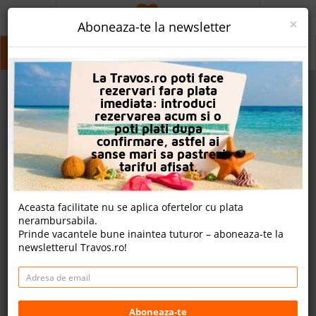
ACASA
×
Aboneaza-te la newsletter
PROMO
Kusadasi
Kusadasi
Kusadasi
La Travos.ro poti face
CAUTA REZERVARE
rezervari fara plata
imediata: introduci
OFERTA PERSONALIZATA
rezervarea acum si o
poti plati dupa
DESPRE NOI
confirmare, astfel ai
sanse mari sa pastrezi
LOGIN
tariful afisat.
CAZARE
Aceasta facilitate nu se aplica ofertelor cu plata
nerambursabila.
CHARTER AVION
Prinde vacantele bune inaintea tuturor – aboneaza-te la
newsletterul Travos.ro!
CAZARE + AUTOCAR
2
CONTACT
Cauta
LANGUAGE
Aboneaza-te