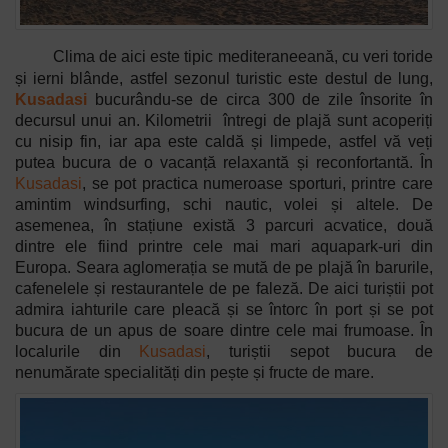
Clima de aici este tipic mediteraneeană, cu veri toride
și ierni blânde, astfel sezonul turistic este destul de lung,
Kusadasi
bucurându-se de circa 300 de zile însorite în
decursul unui an. Kilometrii
întregi de plajă sunt acoperiți
cu nisip fin, iar apa este caldă și limpede, astfel vă veți
putea bucura de o vacanță relaxantă și reconfortantă. În
Kusadasi
, se pot practica numeroase sporturi, printre care
amintim windsurfing, schi nautic, volei și altele. De
asemenea, în stațiune există 3 parcuri acvatice, două
dintre ele fiind printre cele mai mari aquapark-uri din
Europa.
Seara aglomerația se mută de pe plajă în barurile,
cafenelele și restaurantele de pe faleză. De aici turiștii pot
admira iahturile care pleacă și se întorc în port și se pot
bucura de un apus de soare dintre cele mai frumoase. În
localurile din
Kusadasi
, turiștii sepot bucura de
nenumărate specialități din pește și fructe de mare.