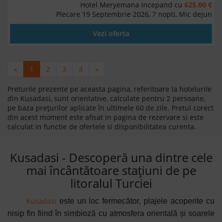
Hotel Meryemana incepand cu
625.00 €
Plecare 19 Septembrie 2026, 7 nopti, Mic dejun
Vezi oferta
«
1
2
3
4
»
Preturile prezente pe aceasta pagina, referitoare la hotelurile
din Kusadasi, sunt orientative, calculate pentru 2 persoane,
pe baza prețurilor aplicate în ultimele 60 de zile. Pretul corect
din acest moment este afisat in pagina de rezervare si este
calculat in functie de ofertele si disponibilitatea curenta.
Kusadasi - Descoperă una dintre cele
mai încântătoare stațiuni de pe
litoralul Turciei
Kusadasi
este un loc fermecător, plajele acoperite cu
nisip fin fiind în simbioză cu atmosfera orientală și soarele