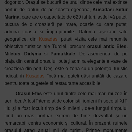
dogoritor. Orașul se bucură de unul dintre cele mai extinse
porturi de iahturi de pe coasta egeeană,
Kusadasi Setur
Marina,
care are
o capacitate de 629 iahturi, astfel vă puteți
bucura de o croazieră pe mare, ocazie cu care puteți
admira coasta și împrejurimile. Datorită așezării sale
geografice, din
Kusadasi
puteți vizita cele mai renumite
obiective turistice ale Turciei, precum
orașul antic Efes,
Miletus
,
Didyma
și
Pamukkale
. De asemenea, de pe
plaja din centrul oraşului puteţi admira elegantele vase de
croazieră din port. Deși este o zonă cu un potențial turistic
ridicat, în
Kusadasi
încă mai puteți găsi unități de cazare
pentru toate bugetele și restaurante accesibile.
Orașul Efes
este unul dintre cele mai mari muzee în
aer liber. A fost întemeiat de coloniștii ionieni în secolul XI î.
Hr. și a fost locuit timp de 9 milenii, de-a lungul timpului
fiind un oraș portuar extrem de bine dezvoltat și un
remarcabil centru economic și cultural. În prezent, ruinele
orașului atrag anual mii de turiști. Printre monumente