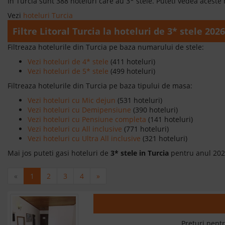
In Turcia sunt 388 hoteluri care au 3* stele. Puteti vedea aceste 
Vezi
hoteluri Turcia
Filtre Litoral Turcia la hoteluri de 3* stele 2026
Filtreaza hotelurile din Turcia pe baza numarului de stele:
Vezi hoteluri de 4* stele
(411 hoteluri)
Vezi hoteluri de 5* stele
(499 hoteluri)
Filtreaza hotelurile din Turcia pe baza tipului de masa:
Vezi hoteluri cu Mic dejun
(531 hoteluri)
Vezi hoteluri cu Demipensiune
(390 hoteluri)
Vezi hoteluri cu Pensiune completa
(141 hoteluri)
Vezi hoteluri cu All inclusive
(771 hoteluri)
Vezi hoteluri cu Ultra All inclusive
(321 hoteluri)
Mai jos puteti gasi hoteluri de
3* stele in Turcia
pentru anul 20
«
1
2
3
4
»
Preturi pentr