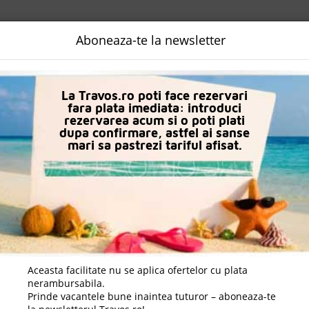
NALIZATA
DESTINATII
LOGIN
EURO
LANGUAGE
B2B
Aboneaza-te la newsletter
La Travos.ro poti face rezervari
fara plata imediata: introduci
rezervarea acum si o poti plati
dupa confirmare, astfel ai sanse
mari sa pastrezi tariful afisat.
Charter Avion Turcia
Daca doresti sa cauti
cazare +
avion apasa aici!
Aceasta facilitate nu se aplica ofertelor cu plata
nerambursabila.
Prinde vacantele bune inaintea tuturor – aboneaza-te