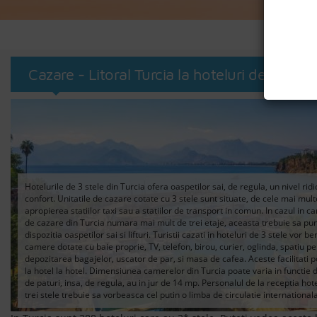
Ofert
Cazare - Litoral Turcia la hoteluri de 3* ste
Hotelurile de 3 stele din Turcia ofera oaspetilor sai, de regula, un nivel ridi
confort. Unitatile de cazare cotate cu 3 stele sunt situate, de cele mai multe
apropierea statiilor taxi sau a statiilor de transport in comun. In cazul in c
de cazare din Turcia numara mai mult de trei etaje, aceasta trebuie sa pun
dispozitia oaspetilor sai si lifturi. Turistii cazati in hoteluri de 3 stele vor b
camere dotate cu baie proprie, TV, telefon, birou, curier, oglinda, spatiu p
depozitarea bagajelor, uscator de par, si masa de cafea. Aceste facilitati p
la hotel la hotel. Dimensiunea camerelor din Turcia poate varia in functie
de paturi, insa, de regula, au in jur de 14 mp. Personalul de la receptia hot
trei stele trebuie sa vorbeasca cel putin o limba de circulatie internationala