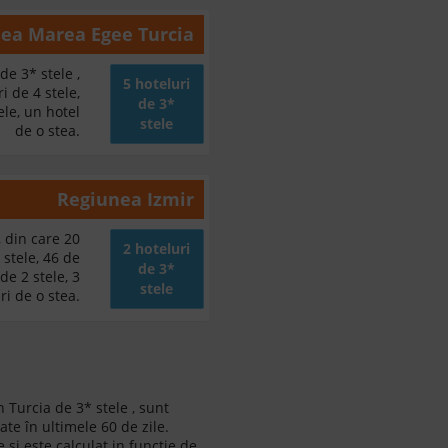
nea
Marea Egee Turcia
de 3* stele ,
5 hoteluri
i de 4 stele,
de 3*
ele, un hotel
stele
de o stea.
Regiunea
Izmir
, din care 20
2 hoteluri
 stele, 46 de
de 3*
de 2 stele, 3
stele
ri de o stea.
n Turcia de 3* stele , sunt
ate în ultimele 60 de zile.
 si este calculat in functie de