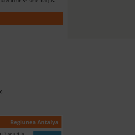
hoteluri de 3* stele mai jos.
26
Regiunea
Antalya
u 2 adulti la