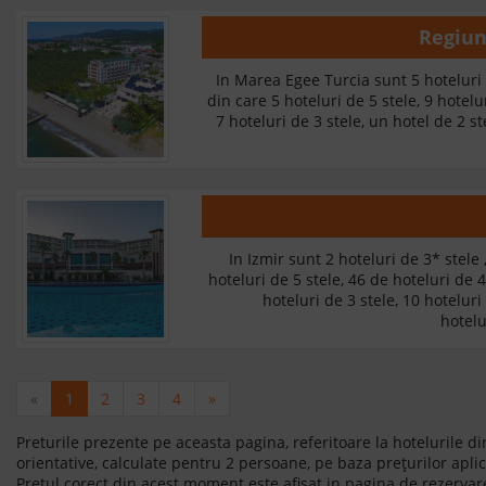
Regiu
In Marea Egee Turcia sunt 5 hoteluri 
din care 5 hoteluri de 5 stele, 9 hotelur
7 hoteluri de 3 stele, un hotel de 2 st
In Izmir sunt 2 hoteluri de 3* stele 
hoteluri de 5 stele, 46 de hoteluri de 4
hoteluri de 3 stele, 10 hoteluri 
hotelu
«
1
2
3
4
»
Preturile prezente pe aceasta pagina, referitoare la hotelurile di
orientative, calculate pentru 2 persoane, pe baza prețurilor aplic
Pretul corect din acest moment este afisat in pagina de rezervare