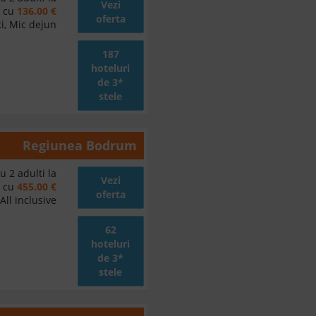
Vezi
d cu
136.00 €
oferta
i, Mic dejun
187
hoteluri
de 3*
stele
Regiunea
Bodrum
u 2 adulti la
Vezi
d cu
455.00 €
oferta
All inclusive
62
hoteluri
de 3*
stele