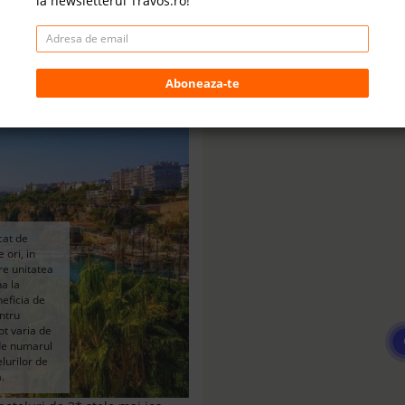
la newsletterul Travos.ro!
e Cazare - Litoral Turcia la hoteluri de 3* stele ☀
Aboneaza-te
le 2026
cat de
 ori, in
are unitatea
a la
eneficia de
entru
ot varia de
 de numarul
elurilor de
.