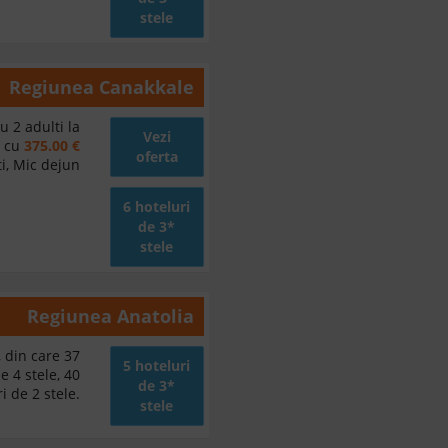
stele
Regiunea
Canakkale
u 2 adulti la
Vezi
d cu
375.00 €
oferta
i, Mic dejun
6 hoteluri
de 3*
stele
Regiunea
Anatolia
, din care 37
5 hoteluri
e 4 stele, 40
de 3*
i de 2 stele.
stele