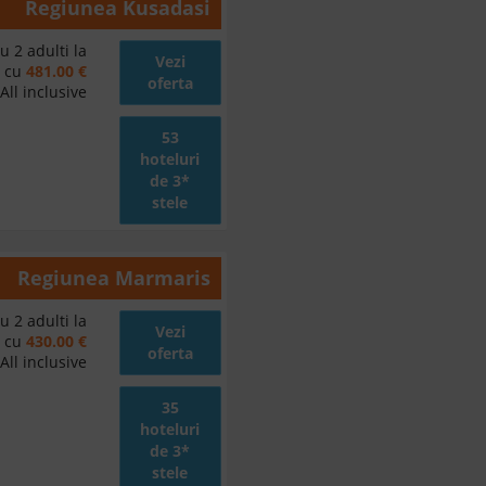
Regiunea
Kusadasi
u 2 adulti la
Vezi
d cu
481.00 €
oferta
All inclusive
53
hoteluri
de 3*
stele
Regiunea
Marmaris
u 2 adulti la
Vezi
d cu
430.00 €
oferta
All inclusive
35
hoteluri
de 3*
stele