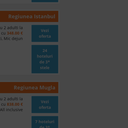
Regiunea
Istanbul
u 2 adulti la
Vezi
d cu
348.00 €
oferta
i, Mic dejun
24
hoteluri
de 3*
stele
Regiunea
Mugla
u 2 adulti la
Vezi
d cu
838.00 €
oferta
All inclusive
7 hoteluri
de 3*