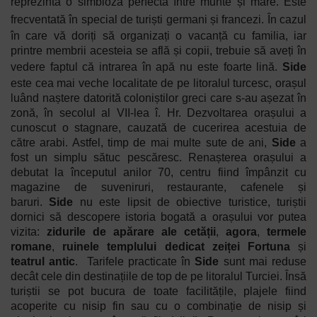
reprezintă o simbioză perfectă între munte și mare. Este
frecventată în special de turiști germani și francezi.
În cazul
în care vă doriți să organizați o vacanță cu familia, iar
printre membrii acesteia se află și copii, trebuie să aveți în
vedere faptul că intrarea în apă nu este foarte lină.
Side
este cea mai veche localitate de pe litoralul turcesc, orașul
luând naștere datorită coloniștilor greci care s-au așezat în
zonă, în secolul al VII-lea î. Hr. Dezvoltarea orașului a
cunoscut o stagnare, cauzată de cucerirea acestuia de
către arabi. Astfel, timp de mai multe sute de ani,
Side
a
fost un simplu sătuc pescăresc. Renașterea orașului a
debutat la începutul anilor 70, centru fiind împânzit cu
magazine de suveniruri, restaurante, cafenele și
baruri.
Side
nu este lipsit de obiective turistice, turiștii
dornici să descopere istoria bogată a orașului vor putea
vizita:
zidurile de apărare ale cetății
,
agora
,
termele
romane
,
ruinele templului dedicat zeiței Fortuna
și
teatrul antic
.
Tarifele practicate în
Side
sunt mai reduse
decât cele din destinațiile de top de pe litoralul Turciei. Însă
turiștii se pot bucura de toate facilitățile, plajele fiind
acoperite cu nisip fin sau cu o combinație de nisip și