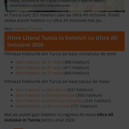
locale, acestora le vor fi puse la dispozitie si diverse bauturi
racoritoare si alcoolice internationale.
In Turcia sunt 321 hoteluri care au Ultra All inclusive. Puteti
vedea aceste hoteluri cu Ultra All inclusive mai jos.
Vezi
hoteluri Turcia
Filtre Litoral Turcia la hoteluri cu Ultra All
inclusive 2026
Filtreaza hotelurile din Turcia pe baza numarului de stele:
Vezi hoteluri de 3* stele
(388 hoteluri)
Vezi hoteluri de 4* stele
(411 hoteluri)
Vezi hoteluri de 5* stele
(499 hoteluri)
Filtreaza hotelurile din Turcia pe baza tipului de masa:
Vezi hoteluri cu Mic dejun
(531 hoteluri)
Vezi hoteluri cu Demipensiune
(390 hoteluri)
Vezi hoteluri cu Pensiune completa
(141 hoteluri)
Vezi hoteluri cu All inclusive
(771 hoteluri)
Mai jos puteti gasi hoteluri cu regimul de masa
Ultra All
inclusive in Turcia
pentru anul 2026: