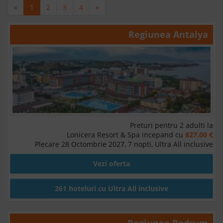
«
1
2
3
4
»
Regiunea
Antalya
Preturi pentru 2 adulti la
Lonicera Resort & Spa incepand cu
827.00 €
Plecare 28 Octombrie 2027, 7 nopti, Ultra All inclusive
Vezi oferta
261 hoteluri cu Ultra All inclusive
Regiunea
Bodrum