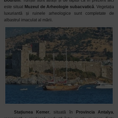
Bodrum
. Turiștii sunt atrași și de faptul că în prezent aici
este situat
Muzeul de Arheologie subacvatică
. Vegetația
luxuriantă și ruinele arheologice sunt completate de
albastrul imaculat al mării.
Stațiunea Kemer
, situată în
Provincia Antalya
,