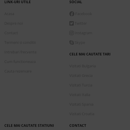
LINK-URI UTILE
SOCIAL
Acasa
Facebook
Despre noi
Twitter
Contact
Instagram
Termeni si conditii
Skype
Intrebari frecvente
CELE MAI CAUTATE TARI
Cum functioneaza
Vizitati Bulgaria
Cauta rezervare
Vizitati Grecia
Vizitati Turcia
Vizitati Italia
Vizitati Spania
Vizitati Croatia
CELE MAI CAUTATE STATIUNI
CONTACT