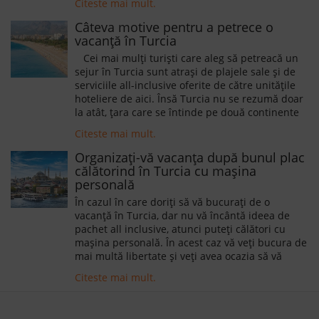
Citeste mai mult.
Câteva motive pentru a petrece o
vacanță în Turcia
Cei mai mulți turiști care aleg să petreacă un
sejur în Turcia sunt atrași de plajele sale și de
serviciile all-inclusive oferite de către unitățile
hoteliere de aici. Însă Turcia nu se rezumă doar
la atât, țara care se întinde pe două continente
este încărcată de istorie, de tradiție și de
Citeste mai mult.
cultură, ingrediente care fac ca această
destinație să fie extrem de apreciată de către
Organizați-vă vacanța după bunul plac
turiștii din întreaga lume, situându-se pe locul
călătorind în Turcia cu mașina
șapte în topul celor mai vizitate țări din lume.
personală
În cazul în care doriți să vă bucurați de o
vacanță în Turcia, dar nu vă încântă ideea de
pachet all inclusive, atunci puteți călători cu
mașina personală. În acest caz vă veți bucura de
mai multă libertate și veți avea ocazia să vă
încântați privirile cu peisaje minunate, în plus,
Citeste mai mult.
pe durata călătoriei veți putea vizita și alte locuri
interesante, bucurându-vă astfel de o
experiență complexă.