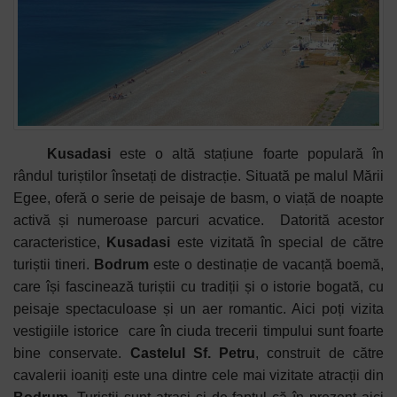
Kusadasi
este o altă stațiune foarte populară în
rândul turiștilor însetați de distracție. Situată pe malul Mării
Egee, oferă o serie de peisaje de basm, o viață de noapte
activă și numeroase parcuri acvatice.
Datorită acestor
caracteristice,
Kusadasi
este vizitată în special de către
turiștii tineri.
Bodrum
este o destinație de vacanță boemă,
care își fascinează turiștii cu tradiții și o istorie bogată, cu
peisaje spectaculoase și un aer romantic. Aici poți vizita
vestigiile istorice
care în ciuda trecerii timpului sunt foarte
bine conservate.
Castelul Sf. Petru
, construit de către
cavalerii ioaniți este una dintre cele mai vizitate atracții din