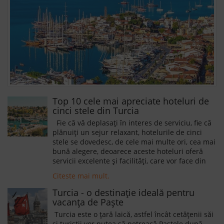
Top 10 cele mai apreciate hoteluri de
cinci stele din Turcia
Fie că vă deplasați în interes de serviciu, fie că
plănuiți un sejur relaxant, hotelurile de cinci
stele se dovedesc, de cele mai multe ori, cea mai
bună alegere, deoarece aceste hoteluri oferă
servicii excelente și facilități, care vor face din
șederea dumneavoastră o experiență
Citeste mai mult.
memorabilă. De asemenea, hotelurile de cinci
stele dispun, de cele mai multe ori, de locații
Turcia - o destinație ideală pentru
deosebite, astfel vă va fi mult mai ușor să vă
vacanța de Paște
deplasați către atracțiile orașului sau ale
Turcia este o țară laică, astfel încât cetățenii săi
stațiunii.
și turiștii vor putea să petreacă Paștele după