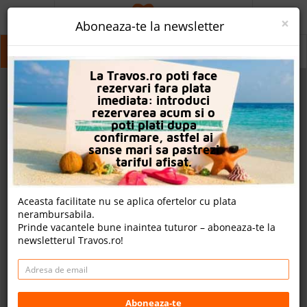
ACASA
×
Aboneaza-te la newsletter
PROMO
Turcia
Turcia
Turcia
La Travos.ro poti face
CAUTA REZERVARE
rezervari fara plata
imediata: introduci
OFERTA PERSONALIZATA
rezervarea acum si o
poti plati dupa
DESPRE NOI
confirmare, astfel ai
sanse mari sa pastrezi
LOGIN
tariful afisat.
CAZARE
Aceasta facilitate nu se aplica ofertelor cu plata
nerambursabila.
CHARTER AVION
Prinde vacantele bune inaintea tuturor – aboneaza-te la
newsletterul Travos.ro!
CAZARE + AUTOCAR
2
CONTACT
Cauta
LANGUAGE
Aboneaza-te