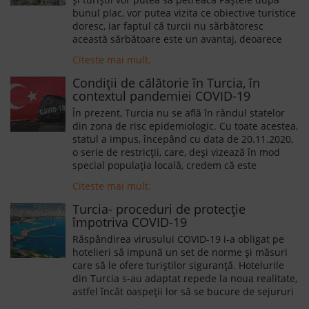
bunul plac, vor putea vizita ce obiective turistice
doresc, iar faptul că turcii nu sărbătoresc
această sărbătoare este un avantaj, deoarece
astfel toate localuri vor funcționa după program
Citeste mai mult.
normal.
Condiții de călătorie în Turcia, în
contextul pandemiei COVID-19
În prezent, Turcia nu se află în rândul statelor
din zona de risc epidemiologic. Cu toate acestea,
statul a impus, începând cu data de 20.11.2020,
o serie de restricții, care, deși vizează în mod
special populația locală, credem că este
important să fie cunoscute și de către turiști,
Citeste mai mult.
astfel încât nimic să nu le creeze neplăceri pe
durata sejururilor și a călătoriilor în Turcia.
Turcia- proceduri de protecție
împotriva COVID-19
Răspândirea virusului COVID-19 i-a obligat pe
hotelieri să impună un set de norme și măsuri
care să le ofere turiștilor siguranță. Hotelurile
din Turcia s-au adaptat repede la noua realitate,
astfel încât oaspeții lor să se bucure de sejururi
plăcute, fără a-și pune sănătatea în pericol.