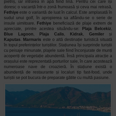
pietriș, iar intrarea în apă fiind lină.
Pentru cei care își
doresc o vacanță într-o zonă frumoasă și ceva mai retrasă,
Fethiye
este o variantă de luat în calcul. Este amplasată în
sudul unui golf, în apropierea sa aflându-se o serie de
insule uimitoare.
Fethiye
beneficiază de plaje extrem de
apreciate, printre acestea situându-se:
Plaja Belcekiz
,
Blue Lagoon
,
Plaja Calis
,
Kidrak
,
Gemiler
și
Kaputas
.
Marmaris
este o altă destinație turistică situată
în topul preferințelor turiștilor. Stațiunea își surprinde turiștii
cu peisaje minunate, plajele sale fiind înconjurate de munți
acoperiți de vegetație abundentă. Însă principala atracție a
orașului este reprezentată porturilor sale, în care acostează
numeroase nave de croazieră. În stațiune există o
abundență de restaurante și localuri tip fast-food, unde
turiștii se pot bucura de preparate gătite cu multă pasiune.