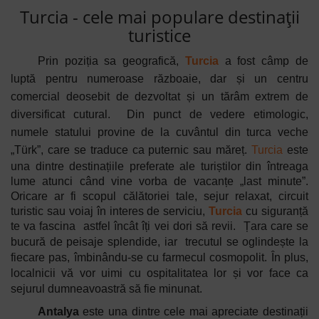
Turcia - cele mai populare destinații
turistice
Prin poziția sa geografică,
Turcia
a fost câmp de
luptă pentru numeroase războaie, dar și un centru
comercial deosebit de dezvoltat și un tărâm extrem de
diversificat cutural.
Din punct de vedere etimologic,
numele statului provine de la cuvântul din turca veche
„Türk”, care se traduce ca puternic sau măreț.
Turcia
este
una dintre destinațiile preferate ale turiștilor din întreaga
lume atunci când vine vorba de vacanțe „last minute”.
Oricare ar fi scopul călătoriei tale, sejur relaxat, circuit
turistic sau voiaj în interes de serviciu,
Turcia
cu siguranță
te va fascina
astfel încât îți vei dori să revii.
Țara care se
bucură de peisaje splendide, iar trecutul se oglindește la
fiecare pas, îmbinându-se cu farmecul cosmopolit. În plus,
localnicii vă vor uimi cu ospitalitatea lor și vor face ca
sejurul dumneavoastră să fie minunat.
Antalya
este una dintre cele mai apreciate destinații