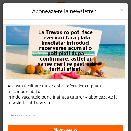
ACASA
×
Aboneaza-te la newsletter
PROMO
La Travos.ro poti face
CAUTA REZERVARE
rezervari fara plata
imediata: introduci
OFERTA PERSONALIZATA
rezervarea acum si o
poti plati dupa
DESPRE NOI
confirmare, astfel ai
sanse mari sa pastrezi
Royal Vikingen Resort
LOGIN
tariful afisat.
CAZARE
Alanya, Antalya, Turcia
Aceasta facilitate nu se aplica ofertelor cu plata
nerambursabila.
CHARTER AVION
Cazare
Prinde vacantele bune inaintea tuturor – aboneaza-te la
newsletterul Travos.ro!
Charter avion
CAZARE + AUTOCAR
Detalii hotel
CONTACT
Harta
LANGUAGE
Aboneaza-te