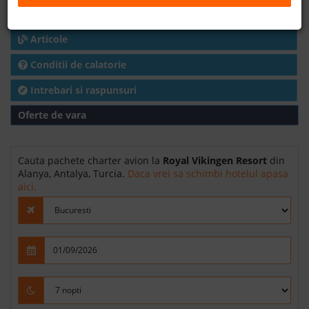
Hoteluri in Alanya
B2B
Articole
+40 376 444 888
Conditii de calatorie
Intrebari si raspunsuri
LEI
EURO
Oferte de vara
Cauta pachete charter avion la
Royal Vikingen Resort
din
Alanya, Antalya, Turcia.
Daca vrei sa schimbi hotelul apasa
aici.